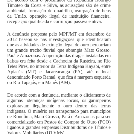
Timoteo da Costa e Silva, as acusações são de crime
ambiental, formação de quadrilha, usurpação de bens
da União, operação ilegal de instituição financeira,
receptação qualificada e corrupção passiva e ativa.
A denúncia proposta pelo MPF/MT em dezembro de
2012 baseou-se nas investigações que identificaram
que as atividades de extração ilegal de ouro percorriam
um grande trecho fluvial que abrangia Mato Grosso,
Pará e Amazonas. A operação das dragas instaladas em
balsas era feita desde a Cachoeira da Rasteira, no Rio
Teles Pires, no interior da Terra Indígena Kayabi, entre
Apiacás (MT) e Jacareacanga (PA), até o local
denominado Porto Ramal, que fica à margem esquerda
do Rio Tapajós, em Maués (AM).
De acordo com a denúncia, mediante o aliciamento de
algumas lideranças indígenas locais, os garimpeiros
exploravam ilegalmente o ouro dentro das terras
indígenas. O minério era transportado para municípios
de Rondônia, Mato Grosso, Pará e Amazonas para ser
comercializado em Postos de Compra de Ouro (PCO)
ligados a grandes empresas Distribuidoras de Títulos e
Valores Mobiliários (DTVMs).