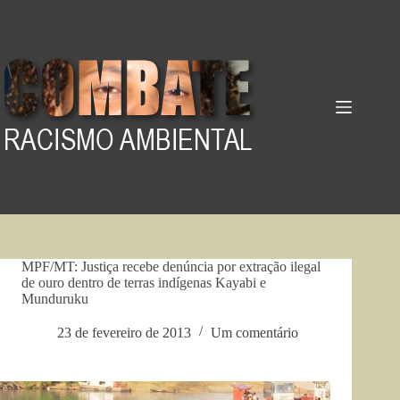
Pular
para
o
conteúdo
MPF/MT: Justiça recebe denúncia por extração ilegal
de ouro dentro de terras indígenas Kayabi e
Munduruku
23 de fevereiro de 2013
Um comentário