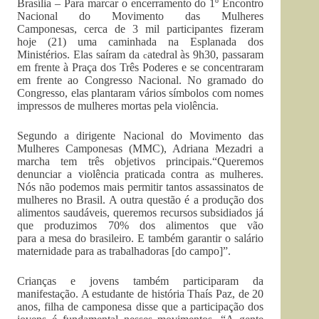
Brasília – Para marcar o encerramento do 1º Encontro
Nacional do Movimento das Mulheres
Camponesas, cerca de 3 mil participantes fizeram
hoje (21) uma caminhada na Esplanada dos
Ministérios. Elas saíram da
atedral às 9h30, passaram
c
em frente à Praça dos Três Poderes e se concentraram
em frente ao Congresso Nacional. No gramado do
Congresso, elas plantaram vários símbolos com nomes
impressos de mulheres mortas pela violência.
Segundo a dirigente Nacional do Movimento das
Mulheres Camponesas (MMC), Adriana Mezadri a
marcha tem três objetivos principais.“Queremos
denunciar a violência praticada contra as mulheres.
Nós não podemos mais permitir tantos assassinatos de
mulheres no Brasil. A outra questão é a produção dos
alimentos saudáveis, queremos recursos subsidiados já
que produzimos 70% dos alimentos que vão
para a mesa do brasileiro. E também garantir o salário
maternidade para as trabalhadoras [do campo]”.
Crianças e jovens também participaram da
manifestação. A estudante de história Thaís Paz, de 20
anos, filha de camponesa disse que a participação dos