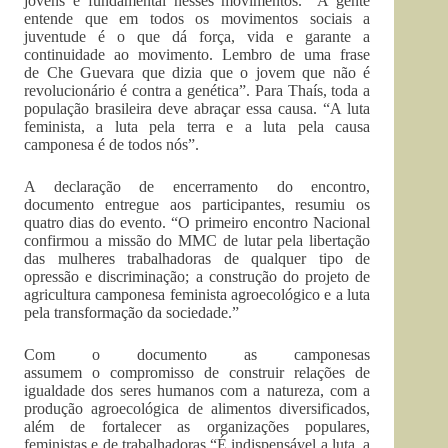
jovens é fundamental nesses movimentos. “A gente
entende que em todos os movimentos sociais a
juventude é o que dá força, vida e garante a
continuidade ao movimento. Lembro de uma frase
de Che Guevara que dizia que o jovem que não é
revolucionário é contra a genética”. Para Thaís, toda a
população brasileira deve abraçar essa causa. “A luta
feminista, a luta pela terra e a luta pela causa
camponesa é de todos nós”.
A declaração de encerramento do encontro,
documento entregue aos participantes, resumiu os
quatro dias do evento. “O primeiro encontro Nacional
confirmou a missão do MMC de lutar pela libertação
das mulheres trabalhadoras de qualquer tipo de
opressão e discriminação; a construção do projeto de
agricultura camponesa feminista agroecológico e a luta
pela transformação da sociedade.”
Com o documento as camponesas
assumem o compromisso de construir relações de
igualdade dos seres humanos com a natureza, com a
produção agroecológica de alimentos diversificados,
além de fortalecer as organizações populares,
feministas e de trabalhadoras.“É indispensável a luta, a