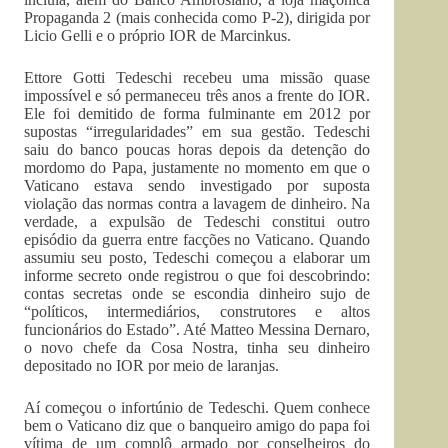
Propaganda 2 (mais conhecida como P-2), dirigida por
Licio Gelli e o próprio IOR de Marcinkus.
Ettore Gotti Tedeschi recebeu uma missão quase
impossível e só permaneceu três anos a frente do IOR.
Ele foi demitido de forma fulminante em 2012 por
supostas “irregularidades” em sua gestão. Tedeschi
saiu do banco poucas horas depois da detenção do
mordomo do Papa, justamente no momento em que o
Vaticano estava sendo investigado por suposta
violação das normas contra a lavagem de dinheiro. Na
verdade, a expulsão de Tedeschi constitui outro
episódio da guerra entre facções no Vaticano. Quando
assumiu seu posto, Tedeschi começou a elaborar um
informe secreto onde registrou o que foi descobrindo:
contas secretas onde se escondia dinheiro sujo de
“políticos, intermediários, construtores e altos
funcionários do Estado”. Até Matteo Messina Dernaro,
o novo chefe da Cosa Nostra, tinha seu dinheiro
depositado no IOR por meio de laranjas.
Aí começou o infortúnio de Tedeschi. Quem conhece
bem o Vaticano diz que o banqueiro amigo do papa foi
vítima de um complô armado por conselheiros do