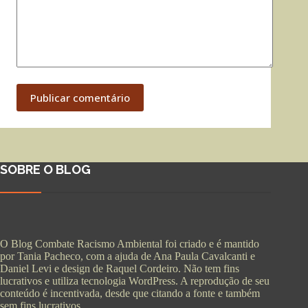
Publicar comentário
SOBRE O BLOG
O Blog Combate Racismo Ambiental foi criado e é mantido
por Tania Pacheco, com a ajuda de Ana Paula Cavalcanti e
Daniel Levi e design de Raquel Cordeiro. Não tem fins
lucrativos e utiliza tecnologia WordPress. A reprodução de seu
conteúdo é incentivada, desde que citando a fonte e também
sem fins lucrativos.