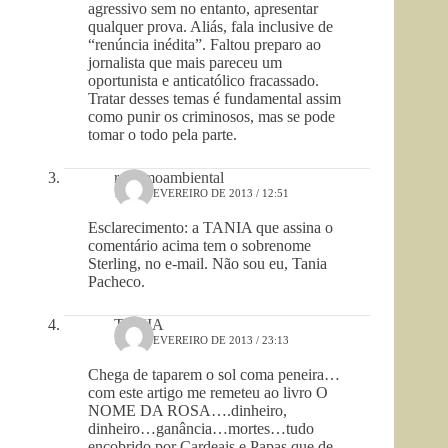
agressivo sem no entanto, apresentar
qualquer prova. Aliás, fala inclusive de
“renúncia inédita”. Faltou preparo ao
jornalista que mais pareceu um
oportunista e anticatólico fracassado.
Tratar desses temas é fundamental assim
como punir os criminosos, mas se pode
tomar o todo pela parte.
racismoambiental
15 DE FEVEREIRO DE 2013 / 12:51
Esclarecimento: a TANIA que assina o
comentário acima tem o sobrenome
Sterling, no e-mail. Não sou eu, Tania
Pacheco.
TANIA
14 DE FEVEREIRO DE 2013 / 23:13
Chega de taparem o sol coma peneira…
com este artigo me remeteu ao livro O
NOME DA ROSA….dinheiro,
dinheiro…ganância…mortes…tudo
encobrido por Cardeais e Papas que de