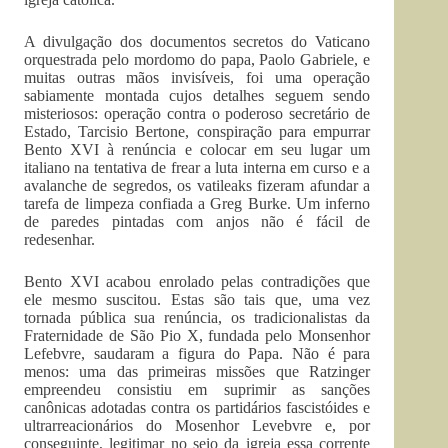
A divulgação dos documentos secretos do Vaticano
orquestrada pelo mordomo do papa, Paolo Gabriele, e
muitas outras mãos invisíveis, foi uma operação
sabiamente montada cujos detalhes seguem sendo
misteriosos: operação contra o poderoso secretário de
Estado, Tarcisio Bertone, conspiração para empurrar
Bento XVI à renúncia e colocar em seu lugar um
italiano na tentativa de frear a luta interna em curso e a
avalanche de segredos, os vatileaks fizeram afundar a
tarefa de limpeza confiada a Greg Burke. Um inferno
de paredes pintadas com anjos não é fácil de
redesenhar.
Bento XVI acabou enrolado pelas contradições que
ele mesmo suscitou. Estas são tais que, uma vez
tornada pública sua renúncia, os tradicionalistas da
Fraternidade de São Pio X, fundada pelo Monsenhor
Lefebvre, saudaram a figura do Papa. Não é para
menos: uma das primeiras missões que Ratzinger
empreendeu consistiu em suprimir as sanções
canônicas adotadas contra os partidários fascistóides e
ultrarreacionários do Mosenhor Levebvre e, por
conseguinte, legitimar no seio da igreja essa corrente