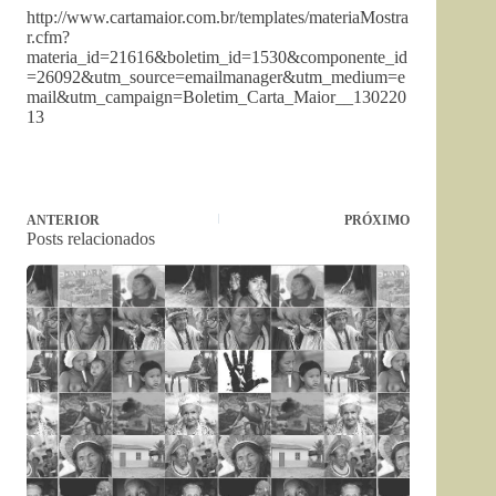
http://www.cartamaior.com.br/templates/materiaMostra
r.cfm?
materia_id=21616&boletim_id=1530&componente_id
=26092&utm_source=emailmanager&utm_medium=e
mail&utm_campaign=Boletim_Carta_Maior__130220
13
ANTERIOR
PRÓXIMO
Posts relacionados