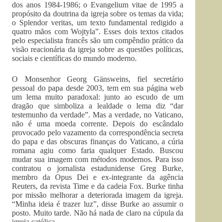
dos anos 1984-1986; o Evangelium vitae de 1995 a
propósito da doutrina da igreja sobre os temas da vida;
o Splendor veritas, um texto fundamental redigido a
quatro mãos com Wojtyla”. Esses dois textos citados
pelo especialista francês são um compêndio prático da
visão reacionária da igreja sobre as questões políticas,
sociais e científicas do mundo moderno.
O Monsenhor Georg Gänsweins, fiel secretário
pessoal do papa desde 2003, tem em sua página web
um lema muito paradoxal: junto ao escudo de um
dragão que simboliza a lealdade o lema diz “dar
testemunho da verdade”. Mas a verdade, no Vaticano,
não é uma moeda corrente. Depois do escândalo
provocado pelo vazamento da correspondência secreta
do papa e das obscuras finanças do Vaticano, a cúria
romana agiu como faria qualquer Estado. Buscou
mudar sua imagem com métodos modernos. Para isso
contratou o jornalista estadunidense Greg Burke,
membro da Opus Dei e ex-integrante da agência
Reuters, da revista Time e da cadeia Fox. Burke tinha
por missão melhorar a deteriorada imagem da igreja.
“Minha ideia é trazer luz”, disse Burke ao assumir o
posto. Muito tarde. Não há nada de claro na cúpula da
igreja católica.