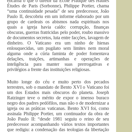
encarna o que o diretor da École Pratique des Hautes
Études de Paris (Sorbonne), Philippe Portier, chama
“uma continuidade pesada” de seu predecessor, João
Paulo II, descobriu em um informe elaborado por um
grupo de cardeais os abismos nada espirituais nos
quais a igreja havia caído: corrupção, finanças
obscuras, guerras fratricidas pelo poder, roubo massivo
de documentos secretos, luta entre facções, lavagem de
dinheiro. O Vaticano era um ninho de hienas
enlouquecidas, um pugilato sem limites nem moral
alguma onde a cúria faminta de poder fomentava
delações, traições, artimanhas e operações de
inteligência para manter suas prerrogativas e
privilégios a frente das instituições religiosas.
Muito longe do céu e muito perto dos pecados
terrestres, sob o mandato de Bento XVI o Vaticano foi
um dos Estados mais obscuros do planeta. Joseph
Ratzinger teve o mérito de expor o imenso buraco
negro dos padres pedófilos, mas não o de modernizar a
igreja ou as práticas vaticanas. Bento XVI foi, como
assinala Philippe Portier, um continuador da obra de
João Paulo II: “desde 1981 seguiu o reino de seu
predecessor acompanhando vários textos importantes
que redigiu: a condenação das teologias da libertação