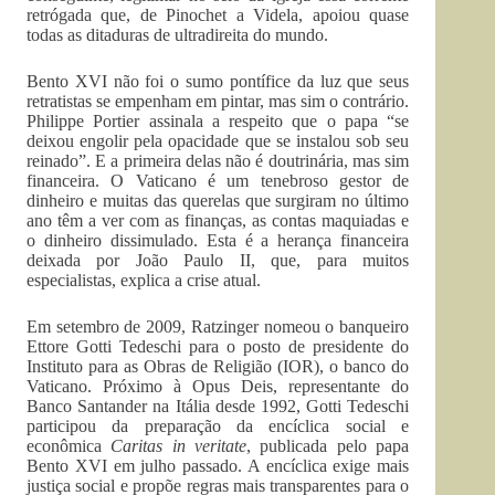
retrógada que, de Pinochet a Videla, apoiou quase
todas as ditaduras de ultradireita do mundo.
Bento XVI não foi o sumo pontífice da luz que seus
retratistas se empenham em pintar, mas sim o contrário.
Philippe Portier assinala a respeito que o papa “se
deixou engolir pela opacidade que se instalou sob seu
reinado”. E a primeira delas não é doutrinária, mas sim
financeira. O Vaticano é um tenebroso gestor de
dinheiro e muitas das querelas que surgiram no último
ano têm a ver com as finanças, as contas maquiadas e
o dinheiro dissimulado. Esta é a herança financeira
deixada por João Paulo II, que, para muitos
especialistas, explica a crise atual.
Em setembro de 2009, Ratzinger nomeou o banqueiro
Ettore Gotti Tedeschi para o posto de presidente do
Instituto para as Obras de Religião (IOR), o banco do
Vaticano. Próximo à Opus Deis, representante do
Banco Santander na Itália desde 1992, Gotti Tedeschi
participou da preparação da encíclica social e
econômica
Caritas in veritate
, publicada pelo papa
Bento XVI em julho passado. A encíclica exige mais
justiça social e propõe regras mais transparentes para o