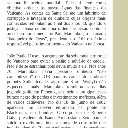
sistema financeiro mundial. Tedeschi teve como
objetivo ordenar as turvas águas das finanças do
Vaticano. As contas da Santa Sé são um labirinto de
corrupção e lavagem de dinheiro cujas origens mais
conhecidas remontam ao final dos anos 80, quando a
justiça italiana emitiu uma ordem de prisão contra o
arcebispo norteamericano Paul Marcinkus, o chamado
“banqueiro de Deus”, presidente do IOR e máximo
responsável pelos investimentos do Vaticano na época.
João Paulo II usou o argumento da soberania territorial
do Vaticano para evitar a prisão e salvá-lo da cadeia.
Não é de se estranhar, pois devia muito a ele. Nos anos
70, Marcinkus havia passado dinheiro “não
contabilizado” do IOR para as contas do sindicato
polonês Solidariedade, algo que Karol Wojtyla não
esqueceu jamais. Marcinkus terminou seus dias
jogando golfe em Phoenix, em meio a um gigantesco
buraco negro de perdas e investimentos mafiosos, além
de vários cadáveres. No dia 18 de junho de 1982
apareceu um cadáver enforcado na ponte de
Blackfriars, em Londres. O corpo era de Roberto
Calvi, presidente do Banco Ambrosiano. Seu aparente
suicídio expôs uma imensa trama de corrupção que
incluía, além do Banco Ambrosiano, a loja maçônica