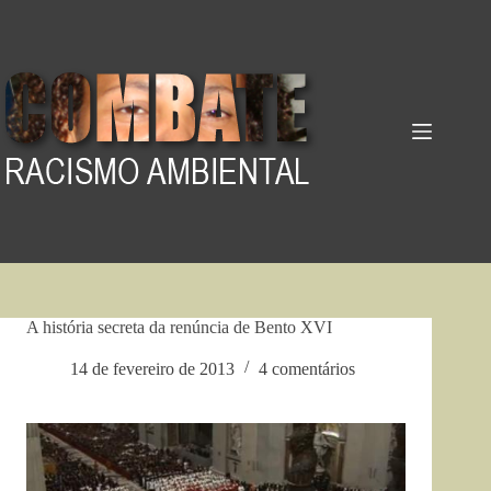
Pular
para
o
conteúdo
A história secreta da renúncia de Bento XVI
14 de fevereiro de 2013
4 comentários