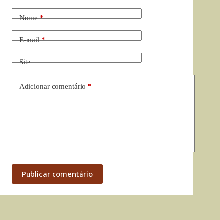
Nome
*
E-mail
*
Site
Adicionar comentário
*
Publicar comentário