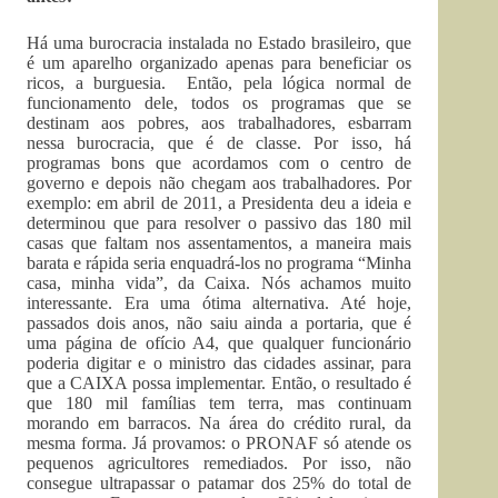
Há uma burocracia instalada no Estado brasileiro, que
é um aparelho organizado apenas para beneficiar os
ricos, a burguesia. Então, pela lógica normal de
funcionamento dele, todos os programas que se
destinam aos pobres, aos trabalhadores, esbarram
nessa burocracia, que é de classe. Por isso, há
programas bons que acordamos com o centro de
governo e depois não chegam aos trabalhadores. Por
exemplo: em abril de 2011, a Presidenta deu a ideia e
determinou que para resolver o passivo das 180 mil
casas que faltam nos assentamentos, a maneira mais
barata e rápida seria enquadrá-los no programa “Minha
casa, minha vida”, da Caixa. Nós achamos muito
interessante. Era uma ótima alternativa. Até hoje,
passados dois anos, não saiu ainda a portaria, que é
uma página de ofício A4, que qualquer funcionário
poderia digitar e o ministro das cidades assinar, para
que a CAIXA possa implementar. Então, o resultado é
que 180 mil famílias tem terra, mas continuam
morando em barracos. Na área do crédito rural, da
mesma forma. Já provamos: o PRONAF só atende os
pequenos agricultores remediados. Por isso, não
consegue ultrapassar o patamar dos 25% do total de