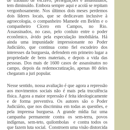
de trabalho de escravo, perseguições e assassinatos,
tem diminuído. Embora sempre aqui e acolá se repitam
vergonhosamente. Nos últimos dois meses perdemos
dois líderes locais, que se dedicavam inclusive à
agroecologia, o companheiro Mamede em Belém e o
companheiro Cícero em Campos, no Rio.
Assassinados, no caso, pelo conluio entre o poder
econômico, ávido pela especulação imobiliária. Há
ainda uma impunidade impressionante no Poder
Judiciário, que continua como fiel escudeiro dos
interesses da burguesia, defendem em primeiro lugar a
propriedade de bens materiais, e depois a vida das
pessoas. Dos mais de 1600 casos de assassinatos no
campo, depois da redemocratização, apenas 80 deles
chegaram a juri popular.
Nesse sentido, nossa avaliação é que agora a repressão
aos movimentos sociais não é mais pela truculência
física. Agora a maior repressão é feita ideologicamente
e de forma preventiva. Os autores são o Poder
Judiciário, que nos discrimina em todas as questões, e
pela imprensa burguesa. A grande mídia faz uma
campanha permanente contra os sem-terra, povos
indígenas, sem-teto, quilombolas e contra todos os
que fazem luta social. Constroem uma visão distorcida