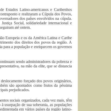
de Estados Latino-americanos e Caribenhos
contraponto e realizaram a Cúpula dos Povos,
vernadores dos países envolvidos na cúpula.
ustiça Social, solidariedade internacional e
 seguiram até ontem.
União Europeia e os da América Latina e Caribe
trimento dos direitos dos povos da região. A
ria para a população e enriquecem os governos
 continuam sendo administradores da pobreza e
esentativa, na mão da elite, que se distancia
, deslocamento forçado dos povos originários,
 também são apontados como frutos da péssima
ipais prejudicados.
tos sociais organizados, cada vez mais, têm
o à usurpação de sua soberania, as populações
sedimentada em vários países da região latino-