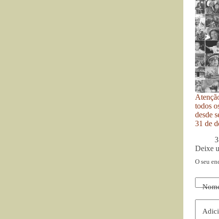
Atenção
todos o
desde se
31 de d
3
Deixe 
O seu en
Nom
Adici