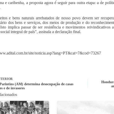
na e caribenha, a proposta agora é seguir para outra etapa: a de polít
.
eitos e bens naturais arrebatados de nosso povo devem ser recuper
ário dos bens e serviços, dos meios de produção e do reconheciment
. Isto implica passar de ser resistência e movimentos reivindicativo
-social integral de país”, assinala a declaração final.
www.adital.com.br/site/noticia.asp?lang=PT&cat=7&cod=73267
TERIOR
Honduras
 Parintins (AM) determina desocupação de casas
a
s e de invasores
elacionados