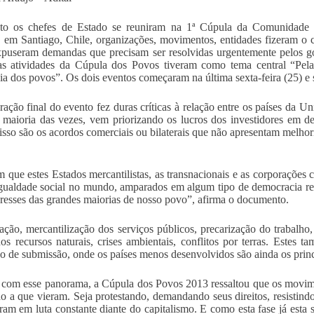
to os chefes de Estado se reuniram na 1ª Cúpula da Comunidade 
, em Santiago, Chile, organizações, movimentos, entidades fizeram o 
puseram demandas que precisam ser resolvidas urgentemente pelos go
s atividades da Cúpula dos Povos tiveram como tema central “Pela J
ia dos povos”. Os dois eventos começaram na última sexta-feira (25) e
ração final do evento fez duras críticas à relação entre os países da 
 maioria das vezes, vem priorizando os lucros dos investidores em de
isso são os acordos comerciais ou bilaterais que não apresentam melho
m que estes Estados mercantilistas, as transnacionais e as corporações
gualdade social no mundo, amparados em algum tipo de democracia repr
eresses das grandes maiorias de nosso povo”, afirma o documento.
zação, mercantilização dos serviços públicos, precarização do trabalho
os recursos naturais, crises ambientais, conflitos por terras. Estes
o de submissão, onde os países menos desenvolvidos são ainda os princ
om esse panorama, a Cúpula dos Povos 2013 ressaltou que os movimen
o a que vieram. Seja protestando, demandando seus direitos, resistind
ram em luta constante diante do capitalismo. E como esta fase já esta 