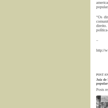
america
popular
“Os dir
comunit
direito
política
–
http://
POST
AN
Juiz de
populare
Posts r