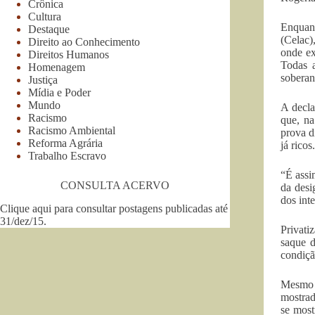
Crônica
Cultura
Enquan
Destaque
(Celac)
Direito ao Conhecimento
onde ex
Direitos Humanos
Todas a
Homenagem
soberan
Justiça
Mídia e Poder
Mundo
A decla
Racismo
que, na
Racismo Ambiental
prova d
Reforma Agrária
já ricos.
Trabalho Escravo
“É assi
CONSULTA ACERVO
da desi
dos int
Clique aqui para consultar postagens publicadas até
31/dez/15
.
Privati
saque d
condiçã
Mesmo c
mostrad
se most