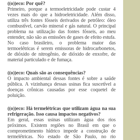
((o))eco: Por quê?
Primeiro, porque a termoeletricidade pode custar 4
vezes mais do que a hidroeletricidade. Além disso,
utiliza três fontes fósseis derivados de petróleo: óleo
combustível, carvão mineral e gás natural. O principal
problema na utilização das fontes fósseis, ao meu
entender, não são as emissões de gases de efeito estufa.
No caso brasileiro, o problema maior das
termoelétricas é serem emissoras de hidrocarbonetos,
de dióxido de nitrogênio, de dióxido de enxofre, de
material particulado e de fumaça.
((o))eco: Quais são as consequências?
O impacto ambiental dessas fontes é sobre a saúde
pública. A vizinhança dessas usinas fica suscetível a
doenças crônicas causadas por esse coquetel de
poluição.
((o))eco: Há termelétricas que utilizam água na sua
refrigeração. Isso causa impactos negativos?
Em geral, essas usinas utilizam água dos rios
próximos. Existem regiões no Brasil em que o
comprometimento hídrico impede a construção de
termelétricas. No estado de São Paulo, no rio