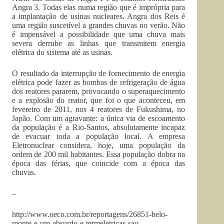
Angra 3. Todas elas numa região que é imprópria para
a implantação de usinas nucleares. Angra dos Reis é
uma região suscetível a grandes chuvas no verão. Não
é impensável a possibilidade que uma chuva mais
severa derrube as linhas que transmitem energia
elétrica do sistema até as usinas.
O resultado da interrupção de fornecimento de energia
elétrica pode fazer as bombas de refrigeração de água
dos reatores pararem, provocando o superaquecimento
e a explosão do reator, que foi o que aconteceu, em
fevereiro de 2011, nos 4 reatores de Fukushima, no
Japão. Com um agravante: a única via de escoamento
da população é a Rio-Santos, absolutamente incapaz
de evacuar toda a população local. A empresa
Eletronuclear considera, hoje, uma população da
ordem de 200 mil habitantes. Essa população dobra na
época das férias, que coincide com a época das
chuvas.
–
http://www.oeco.com.br/reportagens/26851-belo-
monte-e-um-absurdo-e-termeletricas-sao-