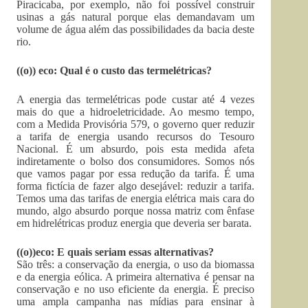
Piracicaba, por exemplo, não foi possível construir
usinas a gás natural porque elas demandavam um
volume de água além das possibilidades da bacia deste
rio.
((o)) eco: Qual é o custo das termelétricas?
A energia das termelétricas pode custar até 4 vezes
mais do que a hidroeletricidade. Ao mesmo tempo,
com a Medida Provisória 579, o governo quer reduzir
a tarifa de energia usando recursos do Tesouro
Nacional. É um absurdo, pois esta medida afeta
indiretamente o bolso dos consumidores. Somos nós
que vamos pagar por essa redução da tarifa. É uma
forma fictícia de fazer algo desejável: reduzir a tarifa.
Temos uma das tarifas de energia elétrica mais cara do
mundo, algo absurdo porque nossa matriz com ênfase
em hidrelétricas produz energia que deveria ser barata.
((o))eco: E quais seriam essas alternativas?
São três: a conservação da energia, o uso da biomassa
e da energia eólica. A primeira alternativa é pensar na
conservação e no uso eficiente da energia. É preciso
uma ampla campanha nas mídias para ensinar à