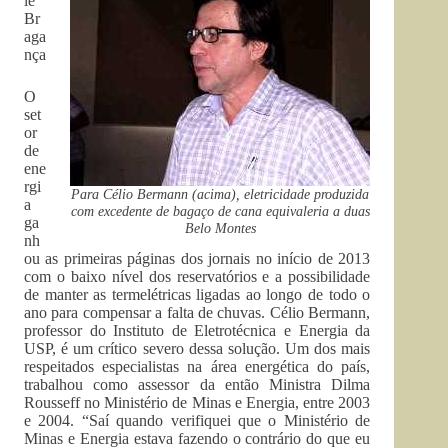
le
Br
aga
nça
O
set
or
de
ene
rgi
Para Célio Bermann (acima), eletricidade produzida
a
com excedente de bagaço de cana equivaleria a duas
ga
Belo Montes
nh
ou as primeiras páginas dos jornais no início de 2013
com o baixo nível dos reservatórios e a possibilidade
de manter as termelétricas ligadas ao longo de todo o
ano para compensar a falta de chuvas. Célio Bermann,
professor do Instituto de Eletrotécnica e Energia da
USP, é um crítico severo dessa solução. Um dos mais
respeitados especialistas na área energética do país,
trabalhou como assessor da então Ministra Dilma
Rousseff no Ministério de Minas e Energia, entre 2003
e 2004. “Saí quando verifiquei que o Ministério de
Minas e Energia estava fazendo o contrário do que eu