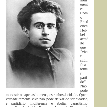
indif
erent
es.
Com
o
Fried
erich
Heb
bel
acred
ito
que
“vive
r
signi
fica
toma
r
parti
do”.
Não
pode
m existir os apenas homens, estranhos à cidade. Quem
verdadeiramente vive não pode deixar de ser cidadão,
e partidário. Indiferença é abulia, parasitismo,