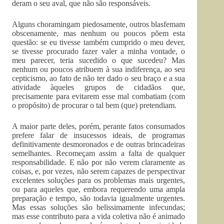
deram o seu aval, que não são responsáveis.
Alguns choramingam piedosamente, outros blasfemam
obscenamente, mas nenhum ou poucos põem esta
questão: se eu tivesse também cumprido o meu dever,
se tivesse procurado fazer valer a minha vontade, o
meu parecer, teria sucedido o que sucedeu? Mas
nenhum ou poucos atribuem à sua indiferença, ao seu
cepticismo, ao fato de não ter dado o seu braço e a sua
atividade àqueles grupos de cidadãos que,
precisamente para evitarem esse mal combatiam (com
o propósito) de procurar o tal bem (que) pretendiam.
A maior parte deles, porém, perante fatos consumados
prefere falar de insucessos ideais, de programas
definitivamente desmoronados e de outras brincadeiras
semelhantes. Recomeçam assim a falta de qualquer
responsabilidade. E não por não verem claramente as
coisas, e, por vezes, não serem capazes de perspectivar
excelentes soluções para os problemas mais urgentes,
ou para aqueles que, embora requerendo uma ampla
preparação e tempo, são todavia igualmente urgentes.
Mas essas soluções são belissimamente infecundas;
mas esse contributo para a vida coletiva não é animado