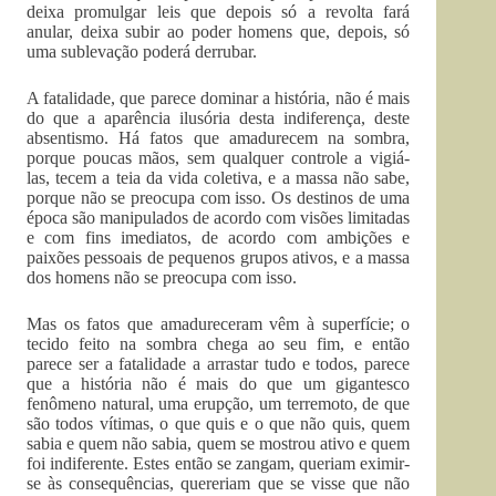
deixa promulgar leis que depois só a revolta fará
anular, deixa subir ao poder homens que, depois, só
uma sublevação poderá derrubar.
A fatalidade, que parece dominar a história, não é mais
do que a aparência ilusória desta indiferença, deste
absentismo. Há fatos que amadurecem na sombra,
porque poucas mãos, sem qualquer controle a vigiá-
las, tecem a teia da vida coletiva, e a massa não sabe,
porque não se preocupa com isso. Os destinos de uma
época são manipulados de acordo com visões limitadas
e com fins imediatos, de acordo com ambições e
paixões pessoais de pequenos grupos ativos, e a massa
dos homens não se preocupa com isso.
Mas os fatos que amadureceram vêm à superfície; o
tecido feito na sombra chega ao seu fim, e então
parece ser a fatalidade a arrastar tudo e todos, parece
que a história não é mais do que um gigantesco
fenômeno natural, uma erupção, um terremoto, de que
são todos vítimas, o que quis e o que não quis, quem
sabia e quem não sabia, quem se mostrou ativo e quem
foi indiferente. Estes então se zangam, queriam eximir-
se às consequências, quereriam que se visse que não