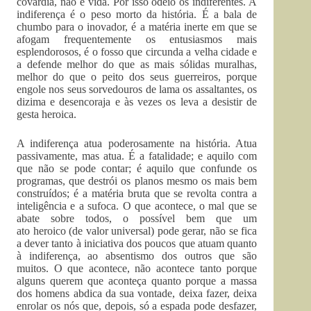
covardia, não é vida. Por isso odeio os indiferentes. A
indiferença é o peso morto da história. É a bala de
chumbo para o inovador, é a matéria inerte em que se
afogam frequentemente os entusiasmos mais
esplendorosos, é o fosso que circunda a velha cidade e
a defende melhor do que as mais sólidas muralhas,
melhor do que o peito dos seus guerreiros, porque
engole nos seus sorvedouros de lama os assaltantes, os
dizima e desencoraja e às vezes os leva a desistir de
gesta heroica.
A indiferença atua poderosamente na história. Atua
passivamente, mas atua. É a fatalidade; e aquilo com
que não se pode contar; é aquilo que confunde os
programas, que destrói os planos mesmo os mais bem
construídos; é a matéria bruta que se revolta contra a
inteligência e a sufoca. O que acontece, o mal que se
abate sobre todos, o possível bem que um
ato heroico (de valor universal) pode gerar, não se fica
a dever tanto à iniciativa dos poucos que atuam quanto
à indiferença, ao absentismo dos outros que são
muitos. O que acontece, não acontece tanto porque
alguns querem que aconteça quanto porque a massa
dos homens abdica da sua vontade, deixa fazer, deixa
enrolar os nós que, depois, só a espada pode desfazer,