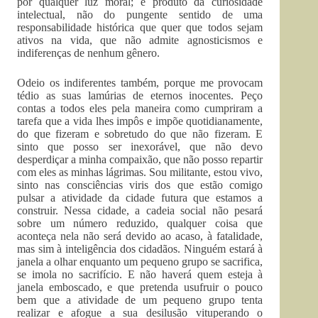
por qualquer luz moral; é produto da curiosidade
intelectual, não do pungente sentido de uma
responsabilidade histórica que quer que todos sejam
ativos na vida, que não admite agnosticismos e
indiferenças de nenhum gênero.
Odeio os indiferentes também, porque me provocam
tédio as suas lamúrias de eternos inocentes. Peço
contas a todos eles pela maneira como cumpriram a
tarefa que a vida lhes impôs e impõe quotidianamente,
do que fizeram e sobretudo do que não fizeram. E
sinto que posso ser inexorável, que não devo
desperdiçar a minha compaixão, que não posso repartir
com eles as minhas lágrimas. Sou militante, estou vivo,
sinto nas consciências viris dos que estão comigo
pulsar a atividade da cidade futura que estamos a
construir. Nessa cidade, a cadeia social não pesará
sobre um número reduzido, qualquer coisa que
aconteça nela não será devido ao acaso, à fatalidade,
mas sim à inteligência dos cidadãos. Ninguém estará à
janela a olhar enquanto um pequeno grupo se sacrifica,
se imola no sacrifício. E não haverá quem esteja à
janela emboscado, e que pretenda usufruir o pouco
bem que a atividade de um pequeno grupo tenta
realizar e afogue a sua desilusão vituperando o