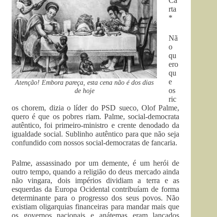
Ca
rta
*
Nã
o
qu
ero
qu
e
Atenção! Embora pareça, esta cena não é dos dias
os
de hoje
ric
os chorem, dizia o líder do PSD sueco, Olof Palme,
quero é que os pobres riam. Palme, social-democrata
autêntico, foi primeiro-ministro e crente denodado da
igualdade social. Sublinho autêntico para que não seja
confundido com nossos social-democratas de fancaria.
Palme, assassinado por um demente, é um herói de
outro tempo, quando a religião do deus mercado ainda
não vingara, dois impérios dividiam a terra e as
esquerdas da Europa Ocidental contribuíam de forma
determinante para o progresso dos seus povos. Não
existiam oligarquias financeiras para mandar mais que
os governos nacionais e anátemas eram lançados