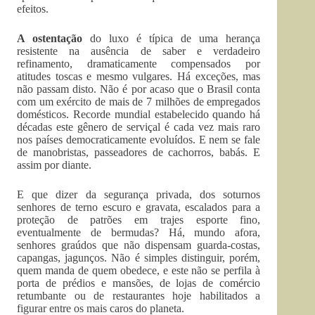
efeitos.
A ostentação
do luxo é típica de uma herança
resistente na ausência de saber e verdadeiro
refinamento, dramaticamente compensados por
atitudes toscas e mesmo vulgares. Há exceções, mas
não passam disto. Não é por acaso que o Brasil conta
com um exército de mais de 7 milhões de empregados
domésticos. Recorde mundial estabelecido quando há
décadas este gênero de serviçal é cada vez mais raro
nos países democraticamente evoluídos. E nem se fale
de manobristas, passeadores de cachorros, babás. E
assim por diante.
E que dizer da segurança privada, dos soturnos
senhores de terno escuro e gravata, escalados para a
proteção de patrões em trajes esporte fino,
eventualmente de bermudas? Há, mundo afora,
senhores graúdos que não dispensam guarda-costas,
capangas, jagunços. Não é simples distinguir, porém,
quem manda de quem obedece, e este não se perfila à
porta de prédios e mansões, de lojas de comércio
retumbante ou de restaurantes hoje habilitados a
figurar entre os mais caros do planeta.