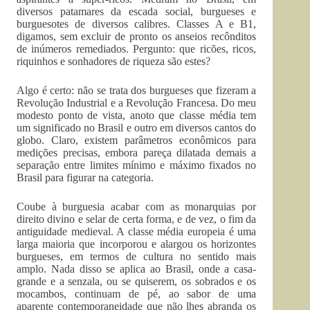
diversos patamares da escada social, burgueses e
burguesotes de diversos calibres. Classes A e B1,
digamos, sem excluir de pronto os anseios recônditos
de inúmeros remediados. Pergunto: que ricões, ricos,
riquinhos e sonhadores de riqueza são estes?
Algo é certo: não se trata dos burgueses que fizeram a
Revolução Industrial e a Revolução Francesa. Do meu
modesto ponto de vista, anoto que classe média tem
um significado no Brasil e outro em diversos cantos do
globo. Claro, existem parâmetros econômicos para
medições precisas, embora pareça dilatada demais a
separação entre limites mínimo e máximo fixados no
Brasil para figurar na categoria.
Coube à burguesia acabar com as monarquias por
direito divino e selar de certa forma, e de vez, o fim da
antiguidade medieval. A classe média europeia é uma
larga maioria que incorporou e alargou os horizontes
burgueses, em termos de cultura no sentido mais
amplo. Nada disso se aplica ao Brasil, onde a casa-
grande e a senzala, ou se quiserem, os sobrados e os
mocambos, continuam de pé, ao sabor de uma
aparente contemporaneidade que não lhes abranda os