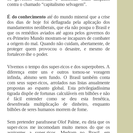
contra o chamado “capitalismo selvagem”.
É do conhecimento
até do mundo mineral que a crise
dos dias de hoje foi deflagrada pela aplicação dos
mandamentos neoliberais, que ela não poupa o Brasil e
que os remédios aviados até agora pelos governos do
ex-Primeiro Mundo mostram-se incapazes de combater
a origem do mal. Quando não cuidam, abertamente, de
proteger quem provocou o desastre, e mesmo de
fortalecer-lhe o poder.
Vivemos o tempo dos super-ricos e dos superpobres. A
diferença entre uns e outros tornou-se voragem
infinda, abismo sem fundo. O Brasil também conta
com seus super-ricos, arrolados nas listas anualmente
propostas ao espanto global. Esta privilegiadíssima
tigrada dispõe de fortunas calculáveis em bilhões e não
é fácil entender como se deu esta frenética,
desenfreada multiplicação de dinheiro, enquanto
bilhões de seres humanos morrem de fome.
Sem pretender parafrasear Olof Palme, eu diria que os
super-ricos me incomodam muito menos do que os
aspirantes a super-ricos. Medram no Brasil, em