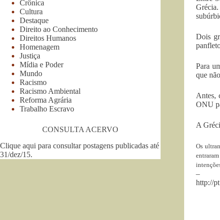
Crônica
Grécia.
Cultura
subúrbi
Destaque
Direito ao Conhecimento
Dois gr
Direitos Humanos
panflet
Homenagem
Justiça
Mídia e Poder
Para um
Mundo
que não
Racismo
Racismo Ambiental
Antes, 
Reforma Agrária
ONU par
Trabalho Escravo
A Gréci
CONSULTA ACERVO
Clique aqui para consultar postagens publicadas até
Os ultra
31/dez/15
.
entraram
intençõe
–
http://