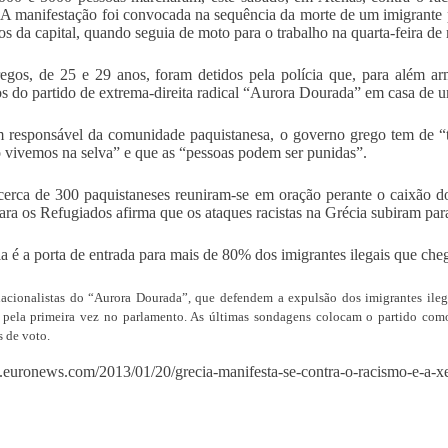
 A manifestação foi convocada na sequência da morte de um imigrante 
os da capital, quando seguia de moto para o trabalho na quarta-feira de
egos, de 25 e 29 anos, foram detidos pela polícia que, para além a
os do partido de extrema-direita radical “Aurora Dourada” em casa de u
 responsável da comunidade paquistanesa, o governo grego tem de “t
 vivemos na selva” e que as “pessoas podem ser punidas”.
cerca de 300 paquistaneses reuniram-se em oração perante o caixão 
a os Refugiados afirma que os ataques racistas na Grécia subiram para 
a é a porta de entrada para mais de 80% dos imigrantes ilegais que c
nacionalistas do “Aurora Dourada”, que defendem a expulsão dos imigrantes ileg
 pela primeira vez no parlamento. As últimas sondagens colocam o partido como
s de voto.
pt.euronews.com/2013/01/20/grecia-manifesta-se-contra-o-racismo-e-a-x