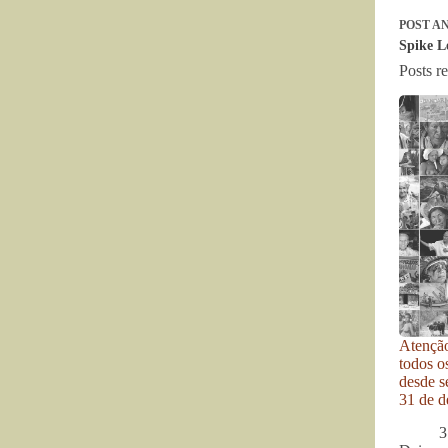
POST
AN
Spike L
Posts r
Atenção
todos o
desde se
31 de d
3