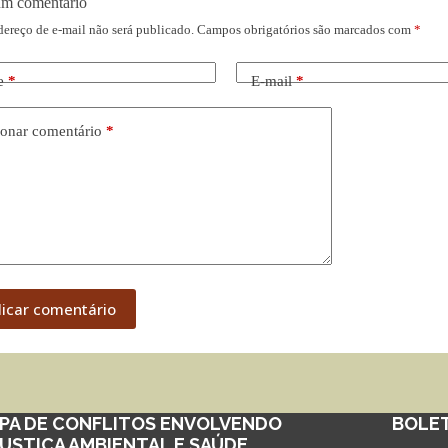
um comentário
dereço de e-mail não será publicado.
Campos obrigatórios são marcados com
*
e
*
E-mail
*
onar comentário
*
licar comentário
PA DE CONFLITOS ENVOLVENDO
BOLE
JUSTIÇA AMBIENTAL E SAÚDE