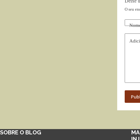
Deixe 
O seu en
Nom
Adici
Pub
SOBRE O BLOG
MA
IN