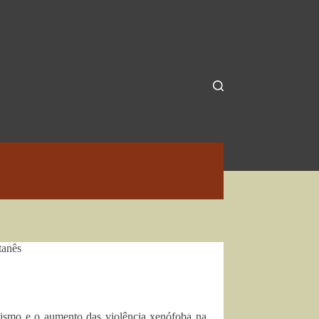
tanês
cismo e o aumento das violência xenófoba na