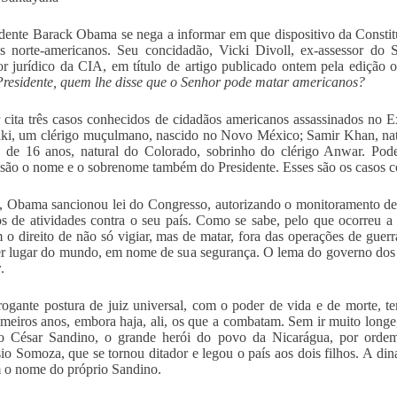
dente Barack Obama se nega a informar em que dispositivo da Constitu
s norte-americanos. Seu concidadão, Vicki Divoll, ex-assessor do 
or jurídico da CIA, em título de artigo publicado ontem pela edição 
Presidente, quem lhe disse que o Senhor pode matar americanos?
 cita três casos conhecidos de cidadãos americanos assassinados no 
ki, um clérigo muçulmano, nascido no Novo México; Samir Khan, nat
, de 16 anos, natural do Colorado, sobrinho do clérigo Anwar. Po
são o nome e o sobrenome também do Presidente. Esses são os casos co
, Obama sancionou lei do Congresso, autorizando o monitoramento de 
os de atividades contra o seu país. Como se sabe, pelo que ocorreu a
 o direito de não só vigiar, mas de matar, fora das operações de guerr
r lugar do mundo, em nome de sua segurança. O lema do governo dos E
r
.
rogante postura de juiz universal, com o poder de vida e de morte,
imeiros anos, embora haja, ali, os que a combatam. Sem ir muito longe,
o César Sandino, o grande herói do povo da Nicarágua, por orde
io Somoza, que se tornou ditador e legou o país aos dois filhos. A d
 o nome do próprio Sandino.