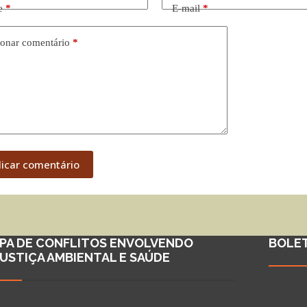
e
*
E-mail
*
onar comentário
*
licar comentário
PA DE CONFLITOS ENVOLVENDO
BOLE
JUSTIÇA AMBIENTAL E SAÚDE