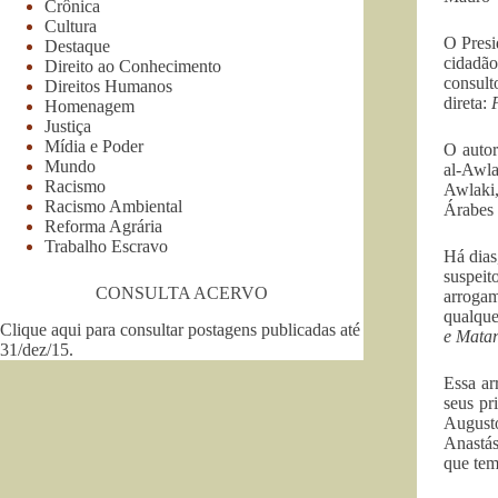
Crônica
Cultura
O Presi
Destaque
cidadão
Direito ao Conhecimento
consult
Direitos Humanos
direta:
Homenagem
Justiça
Mídia e Poder
O autor
Mundo
al-Awla
Racismo
Awlaki
Racismo Ambiental
Árabes 
Reforma Agrária
Trabalho Escravo
Há dias
suspeit
CONSULTA ACERVO
arrogam
qualque
Clique aqui para consultar postagens publicadas até
e Mata
31/dez/15
.
Essa ar
seus pr
August
Anastás
que tem