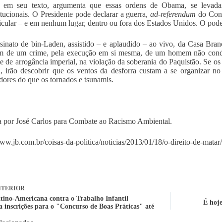
i, em seu texto, argumenta que essas ordens de Obama, se levadas
itucionais. O Presidente pode declarar a guerra,
ad-referendum
do Cong
icular – e em nenhum lugar, dentro ou fora dos Estados Unidos. O pode
sinato de bin-Laden, assistido – e aplaudido – ao vivo, da Casa Branca
ém de um crime, pela execução em si mesma, de um homem não conde
te de arrogância imperial, na violação da soberania do Paquistão. Se 
a, irão descobrir que os ventos da desforra custam a se organizar n
dores do que os tornados e tsunamis.
 por José Carlos para Combate ao Racismo Ambiental.
www.jb.com.br/coisas-
da-politica/noticias/2013/01/
18/o-direito-de-matar/
TERIOR
tino-Americana contra o Trabalho Infantil
É hoj
a inscrições para o "Concurso de Boas Práticas" até