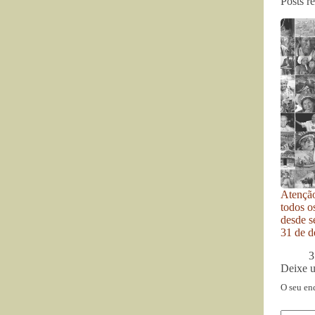
Posts r
Atenção
todos o
desde se
31 de d
3
Deixe 
O seu en