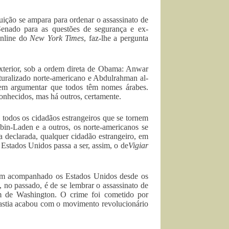
ição se ampara para ordenar o assassinato de
Senado para as questões de segurança e ex-
online do
New York Times
, faz-lhe a pergunta
Exterior, sob a ordem direta de Obama: Anwar
uralizado norte-americano e Abdulrahman al-
dem argumentar que todos têm nomes árabes.
nhecidos, mas há outros, certamente.
todos os cidadãos estrangeiros que se tornem
 bin-Laden e a outros, os norte-americanos se
a declarada, qualquer cidadão estrangeiro, em
stados Unidos passa a ser, assim, o de
Vigiar
 tem acompanhado os Estados Unidos desde os
 no passado, é de se lembrar o assassinato de
m de Washington. O crime foi cometido por
inastia acabou com o movimento revolucionário