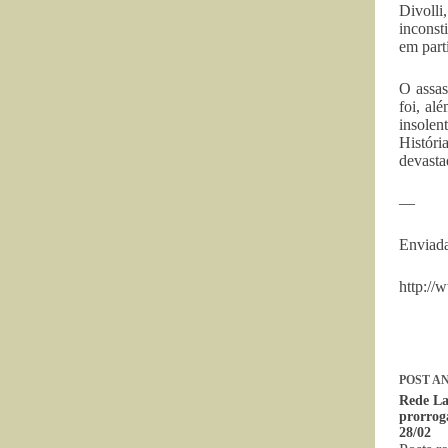
Divoll
inconst
em part
O assas
foi, al
insolen
Históri
devasta
—
Enviada
http://
POST
AN
Rede La
prorrog
28/02