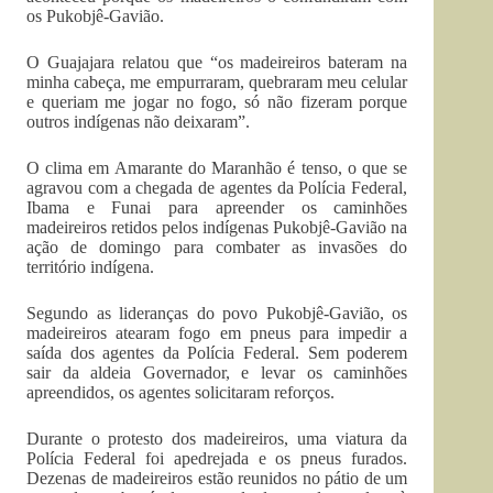
os Pukobjê-Gavião.
O Guajajara relatou que “os madeireiros bateram na
minha cabeça, me empurraram, quebraram meu celular
e queriam me jogar no fogo, só não fizeram porque
outros indígenas não deixaram”.
O clima em Amarante do Maranhão é tenso, o que se
agravou com a chegada de agentes da Polícia Federal,
Ibama e Funai para apreender os caminhões
madeireiros retidos pelos indígenas Pukobjê-Gavião na
ação de domingo para combater as invasões do
território indígena.
Segundo as lideranças do povo Pukobjê-Gavião, os
madeireiros atearam fogo em pneus para impedir a
saída dos agentes da Polícia Federal. Sem poderem
sair da aldeia Governador, e levar os caminhões
apreendidos, os agentes solicitaram reforços.
Durante o protesto dos madeireiros, uma viatura da
Polícia Federal foi apedrejada e os pneus furados.
Dezenas de madeireiros estão reunidos no pátio de um