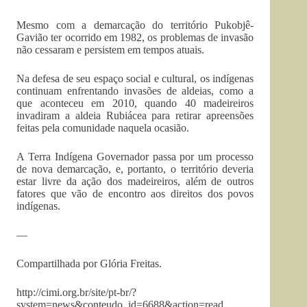
Mesmo com a demarcação do território Pukobjê-
Gavião ter ocorrido em 1982, os problemas de invasão
não cessaram e persistem em tempos atuais.
Na defesa de seu espaço social e cultural, os indígenas
continuam enfrentando invasões de aldeias, como a
que aconteceu em 2010, quando 40 madeireiros
invadiram a aldeia Rubiácea para retirar apreensões
feitas pela comunidade naquela ocasião.
A Terra Indígena Governador passa por um processo
de nova demarcação, e, portanto, o território deveria
estar livre da ação dos madeireiros, além de outros
fatores que vão de encontro aos direitos dos povos
indígenas.
—
Compartilhada por Glória Freitas.
http://cimi.org.br/site/pt-br/?
system=news&conteudo_id=6688&action=read