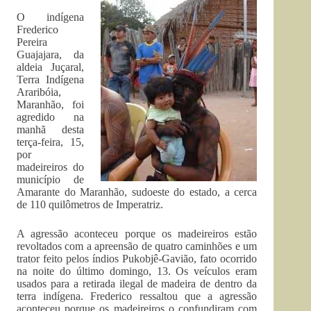
O indígena
Frederico
Pereira
Guajajara, da
aldeia Juçaral,
Terra Indígena
Araribóia,
Maranhão, foi
agredido na
manhã desta
terça-feira, 15,
por
madeireiros do
município de
Amarante do Maranhão, sudoeste do estado, a cerca
de 110 quilômetros de Imperatriz.
A agressão aconteceu porque os madeireiros estão
revoltados com a apreensão de quatro caminhões e um
trator feito pelos índios Pukobjê-Gavião, fato ocorrido
na noite do último domingo, 13. Os veículos eram
usados para a retirada ilegal de madeira de dentro da
terra indígena. Frederico ressaltou que a agressão
aconteceu porque os madeireiros o confundiram com