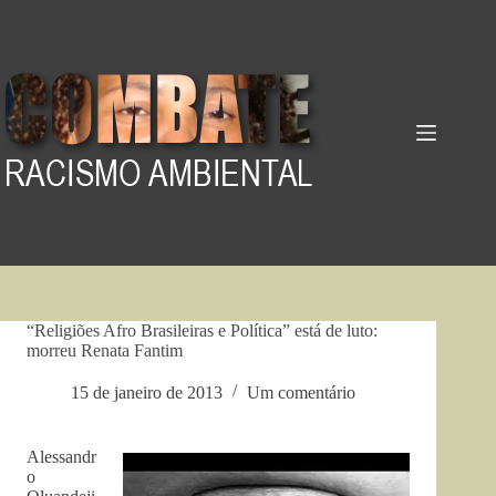
Pular
para
o
conteúdo
“Religiões Afro Brasileiras e Política” está de luto:
morreu Renata Fantim
15 de janeiro de 2013
Um comentário
Alessandr
o