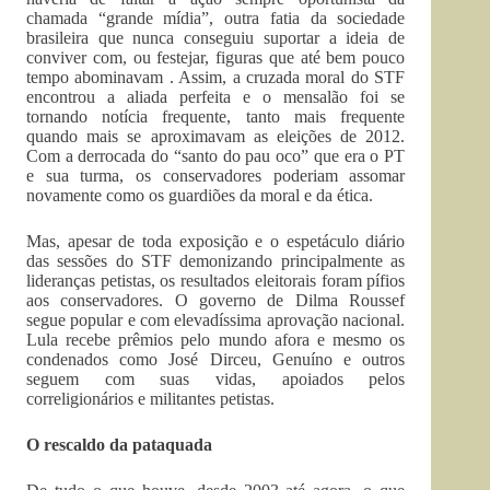
chamada “grande mídia”, outra fatia da sociedade
brasileira que nunca conseguiu suportar a ideia de
conviver com, ou festejar, figuras que até bem pouco
tempo abominavam . Assim, a cruzada moral do STF
encontrou a aliada perfeita e o mensalão foi se
tornando notícia frequente, tanto mais frequente
quando mais se aproximavam as eleições de 2012.
Com a derrocada do “santo do pau oco” que era o PT
e sua turma, os conservadores poderiam assomar
novamente como os guardiões da moral e da ética.
Mas, apesar de toda exposição e o espetáculo diário
das sessões do STF demonizando principalmente as
lideranças petistas, os resultados eleitorais foram pífios
aos conservadores. O governo de Dilma Roussef
segue popular e com elevadíssima aprovação nacional.
Lula recebe prêmios pelo mundo afora e mesmo os
condenados como José Dirceu, Genuíno e outros
seguem com suas vidas, apoiados pelos
correligionários e militantes petistas.
O rescaldo da pataquada