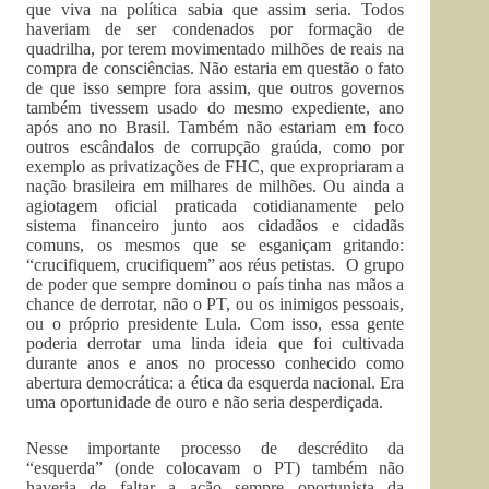
que viva na política sabia que assim seria. Todos
haveriam de ser condenados por formação de
quadrilha, por terem movimentado milhões de reais na
compra de consciências. Não estaria em questão o fato
de que isso sempre fora assim, que outros governos
também tivessem usado do mesmo expediente, ano
após ano no Brasil. Também não estariam em foco
outros escândalos de corrupção graúda, como por
exemplo as privatizações de FHC, que expropriaram a
nação brasileira em milhares de milhões. Ou ainda a
agiotagem oficial praticada cotidianamente pelo
sistema financeiro junto aos cidadãos e cidadãs
comuns, os mesmos que se esganiçam gritando:
“crucifiquem, crucifiquem” aos réus petistas. O grupo
de poder que sempre dominou o país tinha nas mãos a
chance de derrotar, não o PT, ou os inimigos pessoais,
ou o próprio presidente Lula. Com isso, essa gente
poderia derrotar uma linda ideia que foi cultivada
durante anos e anos no processo conhecido como
abertura democrática: a ética da esquerda nacional. Era
uma oportunidade de ouro e não seria desperdiçada.
Nesse importante processo de descrédito da
“esquerda” (onde colocavam o PT) também não
haveria de faltar a ação sempre oportunista da