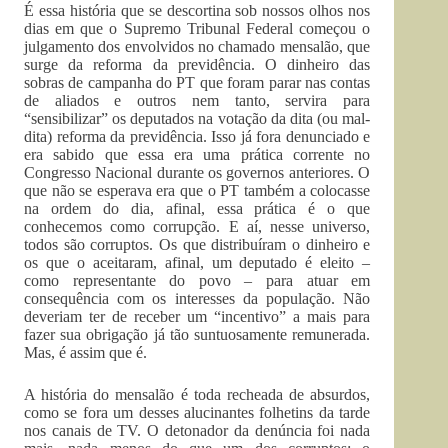
É essa história que se descortina sob nossos olhos nos
dias em que o Supremo Tribunal Federal começou o
julgamento dos envolvidos no chamado mensalão, que
surge da reforma da previdência. O dinheiro das
sobras de campanha do PT que foram parar nas contas
de aliados e outros nem tanto, servira para
“sensibilizar” os deputados na votação da dita (ou mal-
dita) reforma da previdência. Isso já fora denunciado e
era sabido que essa era uma prática corrente no
Congresso Nacional durante os governos anteriores. O
que não se esperava era que o PT também a colocasse
na ordem do dia, afinal, essa prática é o que
conhecemos como corrupção. E aí, nesse universo,
todos são corruptos. Os que distribuíram o dinheiro e
os que o aceitaram, afinal, um deputado é eleito –
como representante do povo – para atuar em
consequência com os interesses da população. Não
deveriam ter de receber um “incentivo” a mais para
fazer sua obrigação já tão suntuosamente remunerada.
Mas, é assim que é.
A história do mensalão é toda recheada de absurdos,
como se fora um desses alucinantes folhetins da tarde
nos canais de TV. O detonador da denúncia foi nada