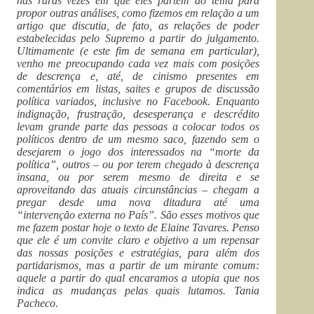
nas raras vezes em que eles partem do tema para
propor outras análises, como fizemos em relação a um
artigo que discutia, de fato, as relações de poder
estabelecidas pelo Supremo a partir do julgamento.
Ultimamente (e este fim de semana em particular),
venho me preocupando cada vez mais com posições
de descrença e, até, de cinismo presentes em
comentários em listas, saites e grupos de discussão
política variados, inclusive no Facebook. Enquanto
indignação, frustração, desesperança e descrédito
levam grande parte das pessoas a colocar todos os
políticos dentro de um mesmo saco, fazendo sem o
desejarem o jogo dos interessados na “morte da
política”, outros – ou por terem chegado à descrença
insana, ou por serem mesmo de direita e se
aproveitando das atuais circunstâncias – chegam a
pregar desde uma nova ditadura até uma
“intervenção externa no País”. São esses motivos que
me fazem postar hoje o texto de Elaine Tavares. Penso
que ele é um convite claro e objetivo a um repensar
das nossas posições e estratégias, para além dos
partidarismos, mas a partir de um mirante comum:
aquele a partir do qual encaramos a utopia que nos
indica as mudanças pelas quais lutamos. Tania
Pacheco.