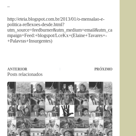
–
http://eteia.blogspot.com.br/2013/01/o-mensalao-e-
politica-reflexoes-desde.html?
utm_source=feedburner&utm_medium=email&utm_ca
mpaign=Feed:+blogspot/LceKx+(Elaine+Tavares+-
+Palavras+Insurgentes)
ANTERIOR
PRÓXIMO
Posts relacionados