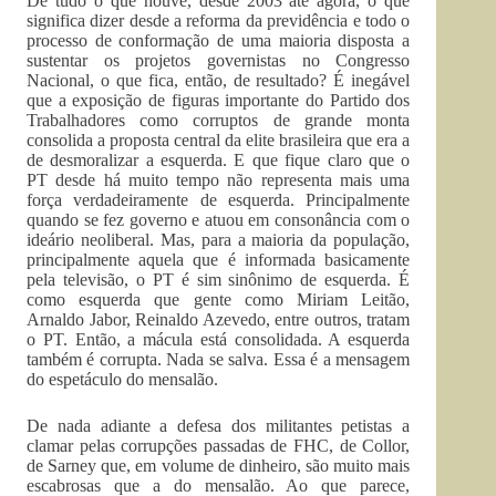
De tudo o que houve, desde 2003 até agora, o que
significa dizer desde a reforma da previdência e todo o
processo de conformação de uma maioria disposta a
sustentar os projetos governistas no Congresso
Nacional, o que fica, então, de resultado? É inegável
que a exposição de figuras importante do Partido dos
Trabalhadores como corruptos de grande monta
consolida a proposta central da elite brasileira que era a
de desmoralizar a esquerda. E que fique claro que o
PT desde há muito tempo não representa mais uma
força verdadeiramente de esquerda. Principalmente
quando se fez governo e atuou em consonância com o
ideário neoliberal. Mas, para a maioria da população,
principalmente aquela que é informada basicamente
pela televisão, o PT é sim sinônimo de esquerda. É
como esquerda que gente como Miriam Leitão,
Arnaldo Jabor, Reinaldo Azevedo, entre outros, tratam
o PT. Então, a mácula está consolidada. A esquerda
também é corrupta. Nada se salva. Essa é a mensagem
do espetáculo do mensalão.
De nada adiante a defesa dos militantes petistas a
clamar pelas corrupções passadas de FHC, de Collor,
de Sarney que, em volume de dinheiro, são muito mais
escabrosas que a do mensalão. Ao que parece,