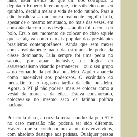
mais, nada menos do que um dos corruptos: o
deputado Roberto Jeferson que, não satisfeito com seu
quinhão, decidiu melar a vida de todo mundo. Para a
elite brasileira – que nunca realmente engoliu Lula,
apesar de o mesmo ter atuado, no mais das vezes, em
consonância com seus desejos – aquilo foi a cereja do
bolo. Era o seu momento de colocar no chão aquele
que se alçava como o mais popular dos presidentes
brasileiros contemporâneos. Ainda que sem mexer
com absolutamente nada da estrutura de poder da
classe dominante, Lula sempre foi uma pedra no
sapato, por atuar, inclusive, na lógica do
assistencialismo visando permanecer – ou o seu grupo
– no comando da política brasileira. Aquilo aparecia
como inaceitável aos poderosos. O escândalo do
mensalão foi o orgasmo tardio da elite brasileira.
Agora, o PT já não poderia mais se colocar como a
vestal da moral e da ética. Estava conspurcado,
colocava-se no mesmo saco da farinha política
nacional.
Por conta disso, a cruzada moral conduzida pelo STF
no caso mensalão não poderia ter sido diferente.
Haveria que se condenar um a um dos envolvidos,
com absoluto destaque aos petistas. Qualquer pessoa