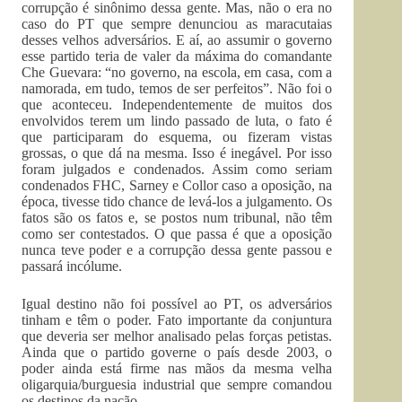
corrupção é sinônimo dessa gente. Mas, não o era no
caso do PT que sempre denunciou as maracutaias
desses velhos adversários. E aí, ao assumir o governo
esse partido teria de valer da máxima do comandante
Che Guevara: “no governo, na escola, em casa, com a
namorada, em tudo, temos de ser perfeitos”. Não foi o
que aconteceu. Independentemente de muitos dos
envolvidos terem um lindo passado de luta, o fato é
que participaram do esquema, ou fizeram vistas
grossas, o que dá na mesma. Isso é inegável. Por isso
foram julgados e condenados. Assim como seriam
condenados FHC, Sarney e Collor caso a oposição, na
época, tivesse tido chance de levá-los a julgamento. Os
fatos são os fatos e, se postos num tribunal, não têm
como ser contestados. O que passa é que a oposição
nunca teve poder e a corrupção dessa gente passou e
passará incólume.
Igual destino não foi possível ao PT, os adversários
tinham e têm o poder. Fato importante da conjuntura
que deveria ser melhor analisado pelas forças petistas.
Ainda que o partido governe o país desde 2003, o
poder ainda está firme nas mãos da mesma velha
oligarquia/burguesia industrial que sempre comandou
os destinos da nação.