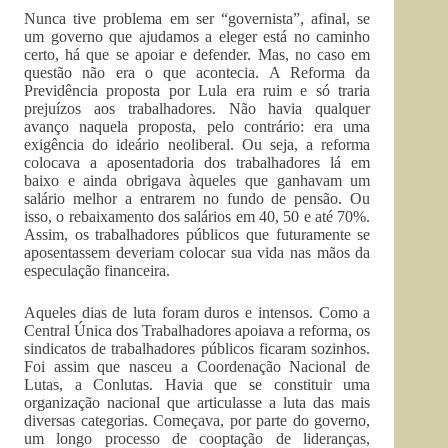
Nunca tive problema em ser “governista”, afinal, se
um governo que ajudamos a eleger está no caminho
certo, há que se apoiar e defender. Mas, no caso em
questão não era o que acontecia. A Reforma da
Previdência proposta por Lula era ruim e só traria
prejuízos aos trabalhadores. Não havia qualquer
avanço naquela proposta, pelo contrário: era uma
exigência do ideário neoliberal. Ou seja, a reforma
colocava a aposentadoria dos trabalhadores lá em
baixo e ainda obrigava àqueles que ganhavam um
salário melhor a entrarem no fundo de pensão. Ou
isso, o rebaixamento dos salários em 40, 50 e até 70%.
Assim, os trabalhadores públicos que futuramente se
aposentassem deveriam colocar sua vida nas mãos da
especulação financeira.
Aqueles dias de luta foram duros e intensos. Como a
Central Única dos Trabalhadores apoiava a reforma, os
sindicatos de trabalhadores públicos ficaram sozinhos.
Foi assim que nasceu a Coordenação Nacional de
Lutas, a Conlutas. Havia que se constituir uma
organização nacional que articulasse a luta das mais
diversas categorias. Começava, por parte do governo,
um longo processo de cooptação de lideranças,