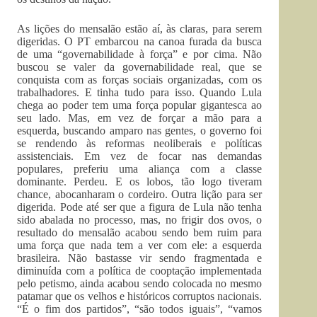
As lições do mensalão estão aí, às claras, para serem
digeridas. O PT embarcou na canoa furada da busca
de uma “governabilidade à força” e por cima. Não
buscou se valer da governabilidade real, que se
conquista com as forças sociais organizadas, com os
trabalhadores. E tinha tudo para isso. Quando Lula
chega ao poder tem uma força popular gigantesca ao
seu lado. Mas, em vez de forçar a mão para a
esquerda, buscando amparo nas gentes, o governo foi
se rendendo às reformas neoliberais e políticas
assistenciais. Em vez de focar nas demandas
populares, preferiu uma aliança com a classe
dominante. Perdeu. E os lobos, tão logo tiveram
chance, abocanharam o cordeiro. Outra lição para ser
digerida. Pode até ser que a figura de Lula não tenha
sido abalada no processo, mas, no frigir dos ovos, o
resultado do mensalão acabou sendo bem ruim para
uma força que nada tem a ver com ele: a esquerda
brasileira. Não bastasse vir sendo fragmentada e
diminuída com a política de cooptação implementada
pelo petismo, ainda acabou sendo colocada no mesmo
patamar que os velhos e históricos corruptos nacionais.
“É o fim dos partidos”, “são todos iguais”, “vamos