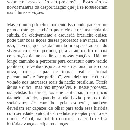
votar em pessoas não em projetos”… Esses são os
novos mantras da despolitização que já se fortaleceram
nas últimas eleições.
Mas, se num primeiro momento isso pode parecer um
grande estrago, também pode vir a ser uma mola de
subida. Se efetivamente a esquerda brasileira quiser,
pode tirar boas lições desses processos e avançar. Para
isso, haveria que se dar um bom espaço ao estudo
sistemático desse período, para a autocrítica e para
construção de novas liras e novas canções. Há um
longo caminho a percorrer para constituir outro tecido
político que venha disputar a vida nacional, uma coisa
nova, bonita, capaz de tornar real a “moral
guevariana” de “ser perfeito”, verdadeiramente ético e
voltado aos interesses reais da nação brasileira. Tarefa
árdua e difícil, mas não impossível. E, nesse processo,
os petistas históricos, os que participaram do início
daquele projeto, quando ainda havia proposta de
socialismo, de caminho pela esquerda, também
deveriam ser capazes de olhar para toda essa história
com seriedade, autocrítica, realidade e optar por novos
rumos. Afinal, na política concreta, na vida real, a
história avança e exige mudanças.