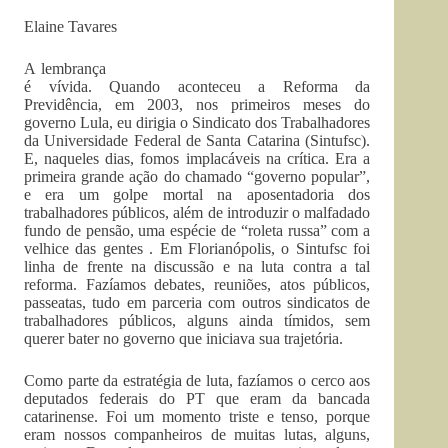
Elaine Tavares
A lembrança
é vívida. Quando aconteceu a Reforma da
Previdência, em 2003, nos primeiros meses do
governo Lula, eu dirigia o Sindicato dos Trabalhadores
da Universidade Federal de Santa Catarina (Sintufsc).
E, naqueles dias, fomos implacáveis na crítica. Era a
primeira grande ação do chamado “governo popular”,
e era um golpe mortal na aposentadoria dos
trabalhadores públicos, além de introduzir o malfadado
fundo de pensão, uma espécie de “roleta russa” com a
velhice das gentes . Em Florianópolis, o Sintufsc foi
linha de frente na discussão e na luta contra a tal
reforma. Fazíamos debates, reuniões, atos públicos,
passeatas, tudo em parceria com outros sindicatos de
trabalhadores públicos, alguns ainda tímidos, sem
querer bater no governo que iniciava sua trajetória.
Como parte da estratégia de luta, fazíamos o cerco aos
deputados federais do PT que eram da bancada
catarinense. Foi um momento triste e tenso, porque
eram nossos companheiros de muitas lutas, alguns,