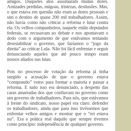
amigos. Daqueles atos assomaram muitas dores.
Amizades perdidas, mágoas, tristezas, desilusões. Mas,
o que estava em questão não eram as dores pessoais e
sim o destino de quase 200 mil trabalhadores. Assim,
não havia como não criticar a reforma e lutar contra
ela. Os velhos companheiros, naquele então deputados
federais, se recusavam ao debate e nos apontavam o
dedo com o argumento de que estávamos tentando
desestabilizar o governo, que fazíamos o “jogo da
direita” ao criticar Lula. Não foi fácil enfrentar e seguir
denunciando aqueles que até pouco tempo eram
nossos aliados nas lutas.
Pois no processo de votação da reforma já tinha
surgido a acusação de que o governo estava
“comprando” votos para formar a maioria e passar a
reforma. E tudo isso era denunciado, a despeito das
caras amarradas dos que confiavam no governo como
um governo de trabalhadores. Para nós, que estávamos
à frente do sindicato, nosso papel era claro: defender
os trabalhadores, ainda que para isso tivéssemos que
enfrentar velhos amigos e mostrar que o “rei estava
nu”. Era a prática real daquilo que sempre tivemos
como princípio: independência de qualquer governo.