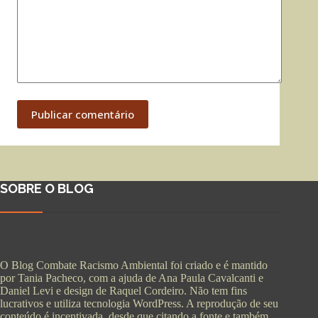
Publicar comentário
SOBRE O BLOG
O Blog Combate Racismo Ambiental foi criado e é mantido
por Tania Pacheco, com a ajuda de Ana Paula Cavalcanti e
Daniel Levi e design de Raquel Cordeiro. Não tem fins
lucrativos e utiliza tecnologia WordPress. A reprodução de seu
conteúdo é incentivada, desde que citando a fonte e também