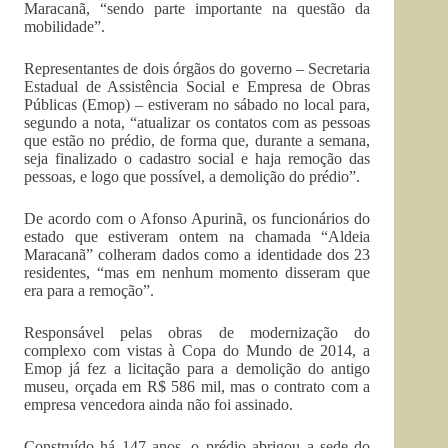
Maracanã, “sendo parte importante na questão da
mobilidade”.
Representantes de dois órgãos do governo – Secretaria
Estadual de Assistência Social e Empresa de Obras
Públicas (Emop) – estiveram no sábado no local para,
segundo a nota, “atualizar os contatos com as pessoas
que estão no prédio, de forma que, durante a semana,
seja finalizado o cadastro social e haja remoção das
pessoas, e logo que possível, a demolição do prédio”.
De acordo com o Afonso Apurinã, os funcionários do
estado que estiveram ontem na chamada “Aldeia
Maracanã” colheram dados como a identidade dos 23
residentes, “mas em nenhum momento disseram que
era para a remoção”.
Responsável pelas obras de modernização do
complexo com vistas à Copa do Mundo de 2014, a
Emop já fez a licitação para a demolição do antigo
museu, orçada em R$ 586 mil, mas o contrato com a
empresa vencedora ainda não foi assinado.
Construído há 147 anos, o prédio abrigou a sede do