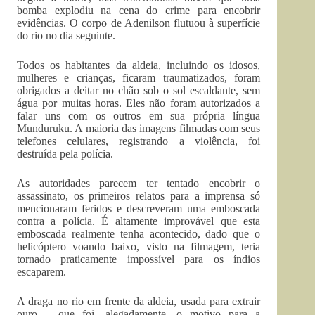
bomba explodiu na cena do crime para encobrir
evidências. O corpo de Adenilson flutuou à superfície
do rio no dia seguinte.
Todos os habitantes da aldeia, incluindo os idosos,
mulheres e crianças, ficaram traumatizados, foram
obrigados a deitar no chão sob o sol escaldante, sem
água por muitas horas. Eles não foram autorizados a
falar uns com os outros em sua própria língua
Munduruku. A maioria das imagens filmadas com seus
telefones celulares, registrando a violência, foi
destruída pela polícia.
As autoridades parecem ter tentado encobrir o
assassinato, os primeiros relatos para a imprensa só
mencionaram feridos e descreveram uma emboscada
contra a polícia. É altamente improvável que esta
emboscada realmente tenha acontecido, dado que o
helicóptero voando baixo, visto na filmagem, teria
tornado praticamente impossível para os índios
escaparem.
A draga no rio em frente da aldeia, usada para extrair
ouro – que foi, alegadamente, o motivo para a