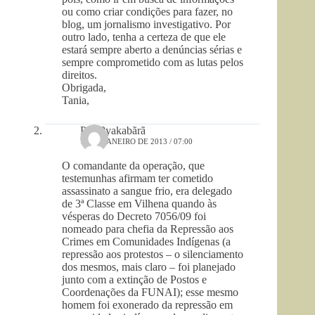
ou como criar condições para fazer, no
blog, um jornalismo investigativo. Por
outro lado, tenha a certeza de que ele
estará sempre aberto a denúncias sérias e
sempre comprometido com as lutas pelos
direitos.
Obrigada,
Tania,
Pró-Pyakabãrã
11 DE JANEIRO DE 2013 / 07:00
O comandante da operação, que
testemunhas afirmam ter cometido
assassinato a sangue frio, era delegado
de 3ª Classe em Vilhena quando às
vésperas do Decreto 7056/09 foi
nomeado para chefia da Repressão aos
Crimes em Comunidades Indígenas (a
repressão aos protestos – o silenciamento
dos mesmos, mais claro – foi planejado
junto com a extinção de Postos e
Coordenações da FUNAI); esse mesmo
homem foi exonerado da repressão em