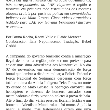
novas barragens hidrelétricas na bacia do Amazonas,
três correspondentes do LAB viajaram à região e
mostram em primeira mão testemunhos dos recentes
ataques brutais por parte da polícia em comunidades
indígenas do Mato Grosso. Cinco vídeos dramáticos
(editado para LAB por Nayana Fernandez) ilustram
os eventos.
Por Bruna Rocha, Raoni Valle e Claide Moraes*
Colaboração: Ítala Nepomuceno; Tradução: Bebel
Gobbi
A campanha do governo brasileiro contra a mineração
ilegal de ouro na região pode ser um pretexto para
enviar uma dura advertência aos Munduruku. No dia
07 de novembro, em uma demonstração de força
brutal que lembra a ditadura militar, a Polícia Federal e
Força Nacional de Segurança desceram com força
total em cima da Aldeia Indígena Teles Pires, no norte
do estado de Mato Grosso. A operação envolveu um
helicóptero e dezenas de homens, armados com
metralhadoras e fuzis, vestindo coletes à prova de bala.
Até o final do dia, várias pessoas ficaram feridas e um
homem – Adenilson Munduruku – foi morto. A polícia
negou a morte, mas testemunhas dizem que uma