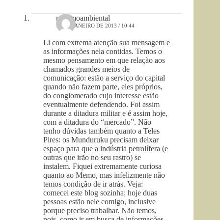
racismoambiental
11 DE JANEIRO DE 2013 / 10:44
Li com extrema atenção sua mensagem e
as informações nela contidas. Temos o
mesmo pensamento em que relação aos
chamados grandes meios de
comunicação: estão a serviço do capital
quando não fazem parte, eles próprios,
do conglomerado cujo interesse estão
eventualmente defendendo. Foi assim
durante a ditadura militar e é assim hoje,
com a ditadura do “mercado”. Não
tenho dúvidas também quanto a Teles
Pires: os Munduruku precisam deixar
espaço para que a indústria petrolífera (e
outras que irão no seu rastro) se
instalem. Fiquei extremamente curiosa
quanto ao Memo, mas infelizmente não
temos condição de ir atrás. Veja:
comecei este blog sozinha; hoje duas
pessoas estão nele comigo, inclusive
porque preciso trabalhar. Não temos,
pois, como ir em busca de informações