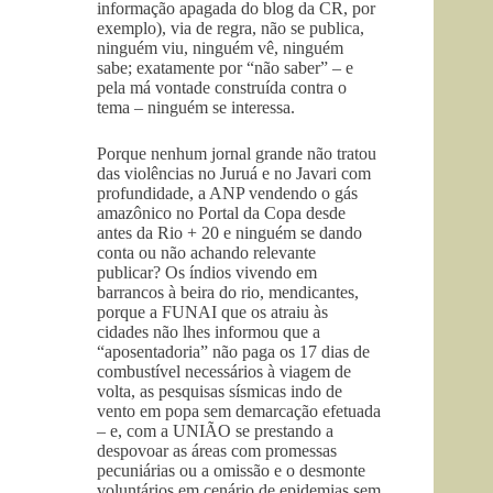
informação apagada do blog da CR, por
exemplo), via de regra, não se publica,
ninguém viu, ninguém vê, ninguém
sabe; exatamente por “não saber” – e
pela má vontade construída contra o
tema – ninguém se interessa.
Porque nenhum jornal grande não tratou
das violências no Juruá e no Javari com
profundidade, a ANP vendendo o gás
amazônico no Portal da Copa desde
antes da Rio + 20 e ninguém se dando
conta ou não achando relevante
publicar? Os índios vivendo em
barrancos à beira do rio, mendicantes,
porque a FUNAI que os atraiu às
cidades não lhes informou que a
“aposentadoria” não paga os 17 dias de
combustível necessários à viagem de
volta, as pesquisas sísmicas indo de
vento em popa sem demarcação efetuada
– e, com a UNIÃO se prestando a
despovoar as áreas com promessas
pecuniárias ou a omissão e o desmonte
voluntários em cenário de epidemias sem