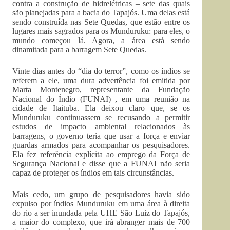
contra a construção de hidrelétricas – sete das quais
são planejadas para a bacia do Tapajós. Uma delas está
sendo construída nas Sete Quedas, que estão entre os
lugares mais sagrados para os Munduruku: para eles, o
mundo começou lá. Agora, a área está sendo
dinamitada para a barragem Sete Quedas.
Vinte dias antes do “dia do terror”, como os índios se
referem a ele, uma dura advertência foi emitida por
Marta Montenegro, representante da Fundação
Nacional do Índio (FUNAI) , em uma reunião na
cidade de Itaituba. Ela deixou claro que, se os
Munduruku continuassem se recusando a permitir
estudos de impacto ambiental relacionados às
barragens, o governo teria que usar a força e enviar
guardas armados para acompanhar os pesquisadores.
Ela fez referência explícita ao emprego da Força de
Segurança Nacional e disse que a FUNAI não seria
capaz de proteger os índios em tais circunstâncias.
Mais cedo, um grupo de pesquisadores havia sido
expulso por índios Munduruku em uma área à direita
do rio a ser inundada pela UHE São Luiz do Tapajós,
a maior do complexo, que irá abranger mais de 700