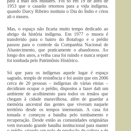
para a mão dos militares. Foi só em 19 de abril de
1953 que o casarão retornou para a vida indígena,
quando Darcy Ribeiro instituiu o Dia do Índio e criou
ali o museu.
Mas, o espaço não ficaria muito tempo dedicado ao
abrigo da história indígena. Em 1977 o museu é
transferido para o bairro do Botafogo e o prédio
passou para o controle da Companhia Nacional de
Abastecimento, que praticamente o abandonou. Ao
longo dos anos, a velha casa foi ruindo e nunca sequer
foi tombada pelo Patrimônio Histórico.
Só que para os indígenas aquele lugar é espaço
sagrado, templo de resistência e foi assim que em 2006
cerca de 20 pessoas – indígenas de várias etnias –
decidiram ocupar o prédio, dispostos a fazer dali um
ambiente de acolhimento para todos os irmãos que
chegam à cidade maravilhosa, além de guardar a
memória ancestral das gentes que viveram naquele
território desde os tempos imemoriais. A casa foi
tomada e começou a batalha pelo tombamento e
recuperação. Desde então as comunidades originárias
vem travando grande batalha institucional para manter
o prédio, criando um polo de produção de cultura e de