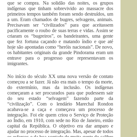
que se compra. Na solidão das noites, os grupos
indígenas que tinham sobrevivido ao massacre dos
primeiros tempos também foram sendo destruídos, um
a um. Eram chamados de bugres, selvagens, animais.
Precisavam ser “civilizados” para que aceitassem
pacificamente o roubo de suas terras e vidas. Assim se
criaram os “bugreiros”, os bandeirantes, uma gente
que fez fortuna caçando e matando índio e que até
hoje são apontadas como “heróis nacionais”. De novo,
os habitantes originais da grande Pindorama eram um
entrave para o progresso que representavam os
imigrantes.
No início do século XX uma nova versão de contato
começou a se fazer. Já não era mais o tempo da morte,
do extermínio, mas da inclusão. Os indígenas
começaram a ser procurados para que pudessem sair
do seu estado “selvagem” fazendo parte da
“civilização”. Com o lendário Marechal Rondon
acabava-se a caça e começava um processo de
integração. Foi ele quem criou o Serviço de Proteção
ao Índio, em 1910, com sede no Rio de Janeiro, então
capital da República. O objetivo era dar amparo e
ajudar no processo de integração. Mas, apesar de todos
os esforços e da boa vontade de muita gente do calibre