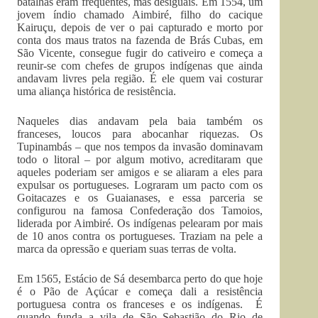
batalhas eram frequentes, mas desiguais. Em 1554, um
jovem índio chamado Aimbiré, filho do cacique
Kairuçu, depois de ver o pai capturado e morto por
conta dos maus tratos na fazenda de Brás Cubas, em
São Vicente, consegue fugir do cativeiro e começa a
reunir-se com chefes de grupos indígenas que ainda
andavam livres pela região. É ele quem vai costurar
uma aliança histórica de resistência.
Naqueles dias andavam pela baia também os
franceses, loucos para abocanhar riquezas. Os
Tupinambás – que nos tempos da invasão dominavam
todo o litoral – por algum motivo, acreditaram que
aqueles poderiam ser amigos e se aliaram a eles para
expulsar os portugueses. Lograram um pacto com os
Goitacazes e os Guaianases, e essa parceria se
configurou na famosa Confederação dos Tamoios,
liderada por Aimbiré. Os indígenas pelearam por mais
de 10 anos contra os portugueses. Traziam na pele a
marca da opressão e queriam suas terras de volta.
Em 1565, Estácio de Sá desembarca perto do que hoje
é o Pão de Açúcar e começa dali a resistência
portuguesa contra os franceses e os indígenas. É
quando funda a vila de São Sebastião do Rio de