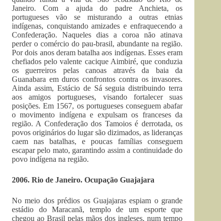
Janeiro. Com a ajuda do padre Anchieta, os
portugueses vão se misturando a outras etnias
indígenas, conquistando amizades e enfraquecendo a
Confederação. Naqueles dias a coroa não atinava
perder o comércio do pau-brasil, abundante na região.
Por dois anos deram batalha aos indígenas. Esses eram
chefiados pelo valente cacique Aimbiré, que conduzia
os guerreiros pelas canoas através da baia da
Guanabara em duros confrontos contra os invasores.
Ainda assim, Estácio de Sá seguia distribuindo terra
aos amigos portugueses, visando fortalecer suas
posições. Em 1567, os portugueses conseguem abafar
o movimento indígena e expulsam os franceses da
região. A Confederação dos Tamoios é derrotada, os
povos originários do lugar são dizimados, as lideranças
caem nas batalhas, e poucas famílias conseguem
escapar pelo mato, garantindo assim a continuidade do
povo indígena na região.
2006. Rio de Janeiro. Ocupação Guajajara
No meio dos prédios os Guajajaras espiam o grande
estádio do Maracanã, templo de um esporte que
chegou ao Brasil pelas mãos dos ingleses, num tempo