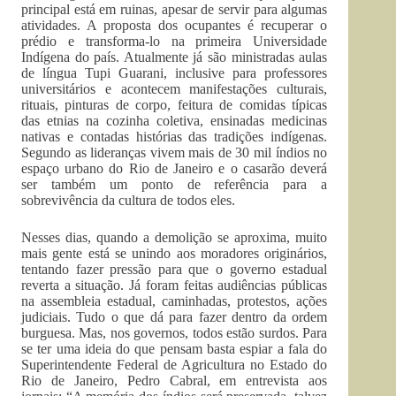
principal está em ruinas, apesar de servir para algumas
atividades. A proposta dos ocupantes é recuperar o
prédio e transforma-lo na primeira Universidade
Indígena do país. Atualmente já são ministradas aulas
de língua Tupi Guarani, inclusive para professores
universitários e acontecem manifestações culturais,
rituais, pinturas de corpo, feitura de comidas típicas
das etnias na cozinha coletiva, ensinadas medicinas
nativas e contadas histórias das tradições indígenas.
Segundo as lideranças vivem mais de 30 mil índios no
espaço urbano do Rio de Janeiro e o casarão deverá
ser também um ponto de referência para a
sobrevivência da cultura de todos eles.
Nesses dias, quando a demolição se aproxima, muito
mais gente está se unindo aos moradores originários,
tentando fazer pressão para que o governo estadual
reverta a situação. Já foram feitas audiências públicas
na assembleia estadual, caminhadas, protestos, ações
judiciais. Tudo o que dá para fazer dentro da ordem
burguesa. Mas, nos governos, todos estão surdos. Para
se ter uma ideia do que pensam basta espiar a fala do
Superintendente Federal de Agricultura no Estado do
Rio de Janeiro, Pedro Cabral, em entrevista aos