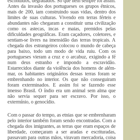
escondidos, degradados. Só que nem sempre foi assim.
Antes da invasão dos portugueses os grupos étnicos,
mais de 200, iam construindo suas vidas, dentro dos
limites de suas culturas. Vivendo em terras férteis e
abundantes não chegaram a constituir uma civilização
como os astecas, incas e maias, premidos pelas
dificuldades geográficas. Eram caçadores, coletores, e
sentiam-se livres na imensidão das terras tropicais. A
chegada dos estrangeiros colocou o mundo de cabeça
para baixo, todo um modo de vida ruiu. Com os
portugueses vieram a cruz e o arcabuz, exigindo a fé
num deus estranho e impondo a escravidão.
Estarrecidos diante da violência dos homens de além-
mar, os habitantes originários dessas terras foram se
embrenhando no interior. Os que não conseguiram
foram exterminados. E assim foi se fazendo esse
imenso Brasil. O índio era um animal sem alma que
não servia sequer para ser escravo. Por isso, o
extermínio, o genocídio.
Com o passar do tempo, as etnias que se embrenharam
pelo interior também foram sendo encontradas. Com a
chegada dos imigrantes, as terras que eram espaços de
liberdade, começaram a ser aradas e escrituradas,
passavam para outras mãos, viravam mercadoria, coisa