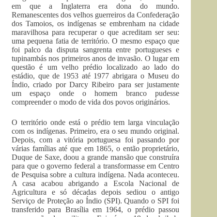
em que a Inglaterra era dona do mundo.
Remanescentes dos velhos guerreiros da Confederação
dos Tamoios, os indígenas se embrenham na cidade
maravilhosa para recuperar o que acreditam ser seu:
uma pequena fatia de território. O mesmo espaço que
foi palco da disputa sangrenta entre portugueses e
tupinambás nos primeiros anos de invasão. O lugar em
questão é um velho prédio localizado ao lado do
estádio, que de 1953 até 1977 abrigara o Museu do
Índio, criado por Darcy Ribeiro para ser justamente
um espaço onde o homem branco pudesse
compreender o modo de vida dos povos originários.
O território onde está o prédio tem larga vinculação
com os indígenas. Primeiro, era o seu mundo original.
Depois, com a vitória portuguesa foi passando por
várias famílias até que em 1865, o então proprietário,
Duque de Saxe, doou a grande mansão que construíra
para que o governo federal a transformasse em Centro
de Pesquisa sobre a cultura indígena. Nada aconteceu.
A casa acabou abrigando a Escola Nacional de
Agricultura e só décadas depois sediou o antigo
Serviço de Proteção ao Índio (SPI). Quando o SPI foi
transferido para Brasília em 1964, o prédio passou