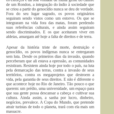
de um Rondon, a integração do índio à sociedade que
se criou a partir do genocídio nunca se deu de verdade.
Fora do seu lugar sagrado, os povos originários
seguiram sendo vistos como um estorvo. Os que se
integraram na vida fora das matas, foram perdendo
suas referências culturais, e ainda assim seguiram
sendo discriminados. E os que aceitaram viver em
aldeias, amargam até hoje a falta de direitos e de terra.
Apesar da história triste de morte, destruição e
genocídio, os povos indígenas nunca se entregaram
sem luta. Desde os primeiros dias da invasão, quando
perceberam que ali estava a opressão, as comunidades
resistiram. Resistem ainda hoje por todo o país, na luta
pela demarcação das terras, contra a invasão de seus
territórios, contra os megaprojetos que destroem a
vida, pela garantia de seus direitos. E não é diferente o
que acontece hoje no Rio de Janeiro. Tão pouco o que
querem: um prédio, uma universidade, um espaço para
que sua gente possa descansar a cabeça e cultivar sua
cultura. Ainda assim, a sanha por lucro, dinheiro,
negócios, prevalece. A Copa do Mundo, que pretende
atrair turistas de todo o planeta, trará com ela mais um
massacre.