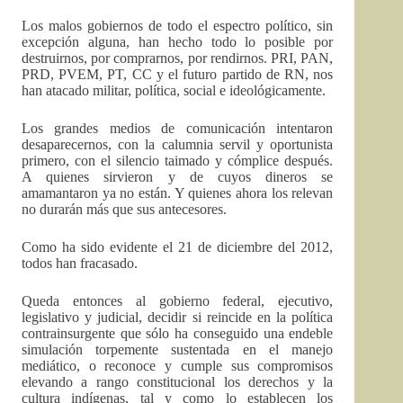
Los malos gobiernos de todo el espectro político, sin
excepción alguna, han hecho todo lo posible por
destruirnos, por comprarnos, por rendirnos. PRI, PAN,
PRD, PVEM, PT, CC y el futuro partido de RN, nos
han atacado militar, política, social e ideológicamente.
Los grandes medios de comunicación intentaron
desaparecernos, con la calumnia servil y oportunista
primero, con el silencio taimado y cómplice después.
A quienes sirvieron y de cuyos dineros se
amamantaron ya no están. Y quienes ahora los relevan
no durarán más que sus antecesores.
Como ha sido evidente el 21 de diciembre del 2012,
todos han fracasado.
Queda entonces al gobierno federal, ejecutivo,
legislativo y judicial, decidir si reincide en la política
contrainsurgente que sólo ha conseguido una endeble
simulación torpemente sustentada en el manejo
mediático, o reconoce y cumple sus compromisos
elevando a rango constitucional los derechos y la
cultura indígenas, tal y como lo establecen los