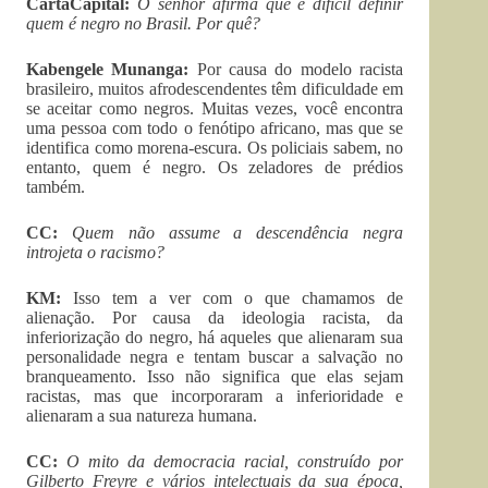
CartaCapital:
O senhor afirma que é difícil definir
quem é negro no Brasil. Por quê?
Kabengele Munanga:
Por causa do modelo racista
brasileiro, muitos afrodescendentes têm dificuldade em
se aceitar como negros. Muitas vezes, você encontra
uma pessoa com todo o fenótipo africano, mas que se
identifica como morena-escura. Os policiais sabem, no
entanto, quem é negro. Os zeladores de prédios
também.
CC:
Quem não assume a descendência negra
introjeta o racismo?
KM:
Isso tem a ver com o que chamamos de
alienação. Por causa da ideologia racista, da
inferiorização do negro, há aqueles que alienaram sua
personalidade negra e tentam buscar a salvação no
branqueamento. Isso não significa que elas sejam
racistas, mas que incorporaram a inferioridade e
alienaram a sua natureza humana.
CC:
O mito da democracia racial, construído por
Gilberto Freyre e vários intelectuais da sua época,