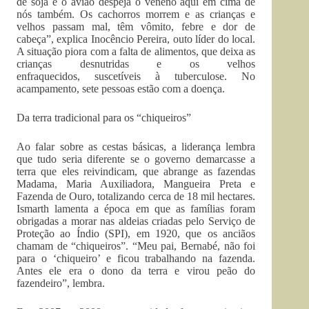
de soja e o avião despeja o veneno aqui em cima de
nós também. Os cachorros morrem e as crianças e
velhos passam mal, têm vômito, febre e dor de
cabeça”, explica Inocêncio Pereira, outo líder do local.
A situação piora com a falta de alimentos, que deixa as
crianças desnutridas e os velhos
enfraquecidos, suscetíveis à tuberculose. No
acampamento, sete pessoas estão com a doença.
Da terra tradicional para os “chiqueiros”
Ao falar sobre as cestas básicas, a liderança lembra
que tudo seria diferente se o governo demarcasse a
terra que eles reivindicam, que abrange as fazendas
Madama, Maria Auxiliadora, Mangueira Preta e
Fazenda de Ouro, totalizando cerca de 18 mil hectares.
Ismarth lamenta a época em que as famílias foram
obrigadas a morar nas aldeias criadas pelo Serviço de
Proteção ao Índio (SPI), em 1920, que os anciãos
chamam de “chiqueiros”. “Meu pai, Bernabé, não foi
para o ‘chiqueiro’ e ficou trabalhando na fazenda.
Antes ele era o dono da terra e virou peão do
fazendeiro”, lembra.