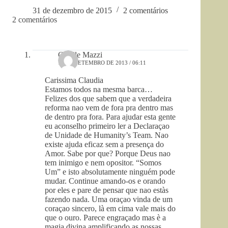
31 de dezembro de 2015
2 comentários
2 comentários
Giselle Mazzi
12 DE SETEMBRO DE 2013 / 06:11
Carissima Claudia
Estamos todos na mesma barca…
Felizes dos que sabem que a verdadeira
reforma nao vem de fora pra dentro mas
de dentro pra fora. Para ajudar esta gente
eu aconselho primeiro ler a Declaraçao
de Unidade de Humanity’s Team. Nao
existe ajuda eficaz sem a presença do
Amor. Sabe por que? Porque Deus nao
tem inimigo e nem opositor. “Somos
Um” e isto absolutamente ninguém pode
mudar. Continue amando-os e orando
por eles e pare de pensar que nao estàs
fazendo nada. Uma oraçao vinda de um
coraçao sincero, là em cima vale mais do
que o ouro. Parece engraçado mas è a
magia divina amplificando as nossas