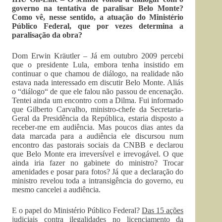
governo na tentativa de paralisar Belo Monte?
Como vê, nesse sentido, a atuação do Ministério
Público Federal, que por vezes determina a
paralisação da obra?
Dom Erwin Kräutler – Já em outubro 2009 percebi
que o presidente Lula, embora tenha insistido em
continuar o que chamou de diálogo, na realidade não
estava nada interessado em discutir Belo Monte. Aliás
o “diálogo“ de que ele falou não passou de encenação.
Tentei ainda um encontro com a Dilma. Fui informado
que Gilberto Carvalho, ministro-chefe da Secretaria-
Geral da Presidência da República, estaria disposto a
receber-me em audiência. Mas poucos dias antes da
data marcada para a audiência ele discursou num
encontro das pastorais sociais da CNBB e declarou
que Belo Monte era irreversível e irrevogável. O que
ainda iria fazer no gabinete do ministro? Trocar
amenidades e posar para fotos? Já que a declaração do
ministro revelou toda a intransigência do governo, eu
mesmo cancelei a audiência.
E o papel do Ministério Público Federal?
Das 15 ações
judiciais contra ilegalidades no licenciamento da