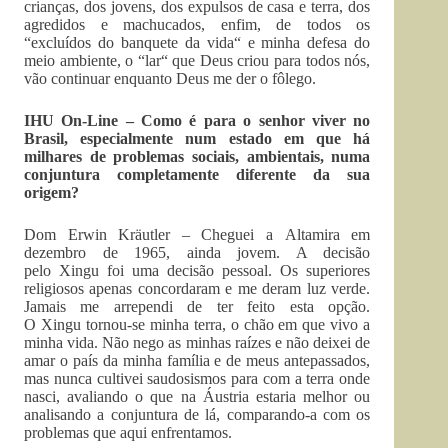
crianças, dos jovens, dos expulsos de casa e terra, dos
agredidos e machucados, enfim, de todos os
“excluídos do banquete da vida“ e minha defesa do
meio ambiente, o “lar“ que Deus criou para todos nós,
vão continuar enquanto Deus me der o fôlego.
IHU On-Line – Como é para o senhor viver no
Brasil, especialmente num estado em que há
milhares de problemas sociais, ambientais, numa
conjuntura completamente diferente da sua
origem?
Dom Erwin Kräutler – Cheguei a Altamira em
dezembro de 1965, ainda jovem. A decisão
pelo Xingu foi uma decisão pessoal. Os superiores
religiosos apenas concordaram e me deram luz verde.
Jamais me arrependi de ter feito esta opção.
O Xingu tornou-se minha terra, o chão em que vivo a
minha vida. Não nego as minhas raízes e não deixei de
amar o país da minha família e de meus antepassados,
mas nunca cultivei saudosismos para com a terra onde
nasci, avaliando o que na Áustria estaria melhor ou
analisando a conjuntura de lá, comparando-a com os
problemas que aqui enfrentamos.