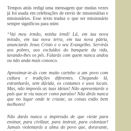
Tempos atrás redigi uma mensagem que muitas vezes
já foi usada em celebrações de envio de missionárias e
missionários. Esse texto traduz o que ser missionário
sempre significou para mim:
“Vai meu irmão, minha irmã! Lá, em tua nova
missão, em tua nova terra, em tua nova pátria,
anunciarás Jesus Cristo e o seu Evangelho. Servirás
aos pobres, aos excluídos do banquete da vida,
lavando-lhes os pés. Falarás com quem nunca andou
ou não anda mais conosco.
Aproximar-te-ás com muito carinho a um povo com
cultura e tradições diferentes. Chegando lá,
estranharás, sem dúvida, os costumes e usos locais.
Mas, não imporás as tuas ideias! Não apresentarás o
país que te viu nascer como paraíso! Não dirás nunca
que no lugar onde te criaste, as coisas estão bem
melhores!
Não darás nunca a impressão de que vieste para
ensinar, para civilizar, para instruir, para colonizar!
Jamais violentarás a alma do povo que, doravante,