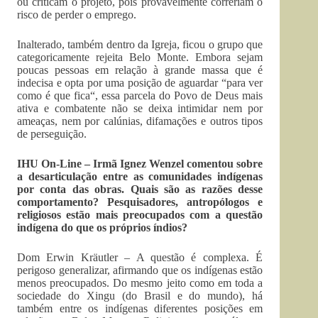
ou criticam o projeto, pois provavelmente correriam o
risco de perder o emprego.
Inalterado, também dentro da Igreja, ficou o grupo que
categoricamente rejeita Belo Monte. Embora sejam
poucas pessoas em relação à grande massa que é
indecisa e opta por uma posição de aguardar “para ver
como é que fica“, essa parcela do Povo de Deus mais
ativa e combatente não se deixa intimidar nem por
ameaças, nem por calúnias, difamações e outros tipos
de perseguição.
IHU On-Line – Irmã Ignez Wenzel comentou sobre
a desarticulação entre as comunidades indígenas
por conta das obras. Quais são as razões desse
comportamento? Pesquisadores, antropólogos e
religiosos estão mais preocupados com a questão
indígena do que os próprios índios?
Dom Erwin Kräutler – A questão é complexa. É
perigoso generalizar, afirmando que os indígenas estão
menos preocupados. Do mesmo jeito como em toda a
sociedade do Xingu (do Brasil e do mundo), há
também entre os indígenas diferentes posições em