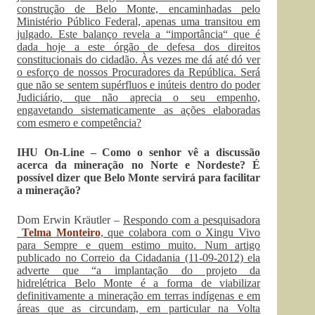
construção de Belo Monte, encaminhadas pelo
Ministério Público Federal, apenas uma transitou em
julgado. Este balanço revela a “importância“ que é
dada hoje a este órgão de defesa dos direitos
constitucionais do cidadão. Às vezes me dá até dó ver
o esforço de nossos Procuradores da República. Será
que não se sentem supérfluos e inúteis dentro do poder
Judiciário, que não aprecia o seu empenho,
engavetando sistematicamente as ações elaboradas
com esmero e competência?
IHU On-Line – Como o senhor vê a discussão
acerca da mineração no Norte e Nordeste? É
possível dizer que Belo Monte servirá para facilitar
a mineração?
Dom Erwin Kräutler –
Respondo com a pesquisadora
Telma Monteiro
, que colabora com o Xingu Vivo
para Sempre e quem estimo muito. Num artigo
publicado no Correio da Cidadania (11-09-2012) ela
adverte que “a implantação do projeto da
hidrelétrica Belo Monte é a forma de viabilizar
definitivamente a mineração em terras indígenas e em
áreas que as circundam, em particular na Volta