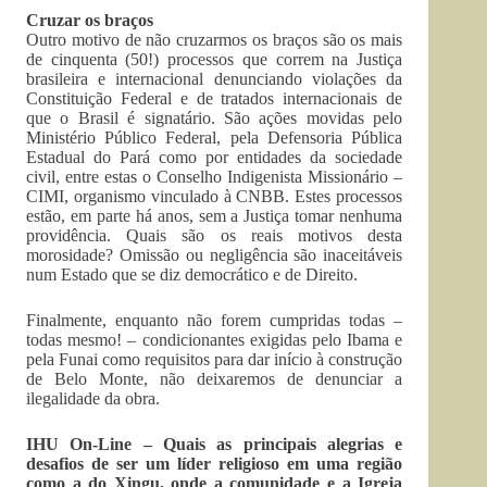
Cruzar os braços
Outro motivo de não cruzarmos os braços são os mais
de cinquenta (50!) processos que correm na Justiça
brasileira e internacional denunciando violações da
Constituição Federal e de tratados internacionais de
que o Brasil é signatário. São ações movidas pelo
Ministério Público Federal, pela Defensoria Pública
Estadual do Pará como por entidades da sociedade
civil, entre estas o Conselho Indigenista Missionário –
CIMI, organismo vinculado à CNBB. Estes processos
estão, em parte há anos, sem a Justiça tomar nenhuma
providência. Quais são os reais motivos desta
morosidade? Omissão ou negligência são inaceitáveis
num Estado que se diz democrático e de Direito.
Finalmente, enquanto não forem cumpridas todas –
todas mesmo! – condicionantes exigidas pelo Ibama e
pela Funai como requisitos para dar início à construção
de Belo Monte, não deixaremos de denunciar a
ilegalidade da obra.
IHU On-Line – Quais as principais alegrias e
desafios de ser um líder religioso em uma região
como a do Xingu, onde a comunidade e a Igreja