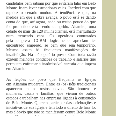
candidatos bem sabiam por que evitaram falar em Belo
Monte. Iriam levar estrondosas vaias. Incrível com que
rapidez o cenário mudou. A tendência é que, na
medida em que a obra avança, o povo está se dando
conta de que, até agora, nada ou muito pouco do que
foi prometido está sendo cumprido. Altamira, uma
cidade de mais de 120 mil habitantes, está mergulhado
num tremendo caos. Os operários contratados
pela empresa CCBM logicamente apreciam ter
encontrado emprego, se bem que seja temporário.
Mesmo assim há frequentes manifestações de
insatisfação. Há até operário preso. Com toda razão
exigem melhores condições de trabalho e salários que
permitam enfrentar a inadmissível carestia que impera
em Altamira.
As feições do povo que frequenta as Igrejas
em Altamira mudaram. Entre as (os) fiéis tradicionais
aparecem muitos rostos novos. São homens e
mulheres, casais e famílias, que vieram de outros
estados e trabalham nas empresas ligadas à construção
de Belo Monte. Querem participar das celebrações e
iniciativas de sua Igreja e tem todo o direito de fazê-lo,
mas é óbvio que não se manifestam contra Belo Monte