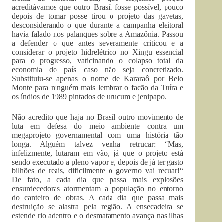
acreditávamos que outro Brasil fosse possível, pouco
depois de tomar posse tirou o projeto das gavetas,
desconsiderando o que durante a campanha eleitoral
havia falado nos palanques sobre a Amazônia. Passou
a defender o que antes severamente criticou e a
considerar o projeto hidrelétrico no Xingu essencial
para o progresso, vaticinando o colapso total da
economia do país caso não seja concretizado.
Substituiu-se apenas o nome de Kararaô por Belo
Monte para ninguém mais lembrar o facão da Tuíra e
os índios de 1989 pintados de urucum e jenipapo.
Não acredito que haja no Brasil outro movimento de
luta em defesa do meio ambiente contra um
megaprojeto governamental com uma história tão
longa. Alguém talvez venha retrucar: “Mas,
infelizmente, lutaram em vão, já que o projeto está
sendo executado a pleno vapor e, depois de já ter gasto
bilhões de reais, dificilmente o governo vai recuar!“
De fato, a cada dia que passa mais explosões
ensurdecedoras atormentam a população no entorno
do canteiro de obras. A cada dia que passa mais
destruição se alastra pela região. A ensecadeira se
estende rio adentro e o desmatamento avança nas ilhas