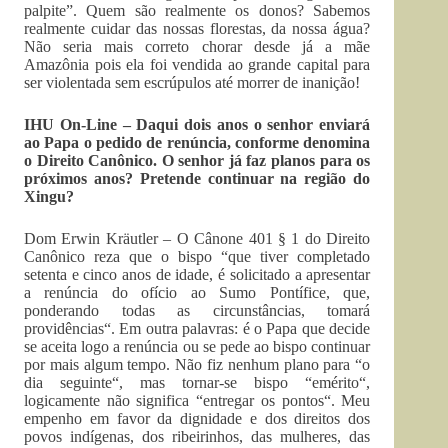
palpite”. Quem são realmente os donos? Sabemos
realmente cuidar das nossas florestas, da nossa água?
Não seria mais correto chorar desde já a mãe
Amazônia pois ela foi vendida ao grande capital para
ser violentada sem escrúpulos até morrer de inanição!
IHU On-Line – Daqui dois anos o senhor enviará
ao Papa o pedido de renúncia, conforme denomina
o Direito Canônico. O senhor já faz planos para os
próximos anos? Pretende continuar na região do
Xingu?
Dom Erwin Kräutler – O Cânone 401 § 1 do Direito
Canônico reza que o bispo “que tiver completado
setenta e cinco anos de idade, é solicitado a apresentar
a renúncia do ofício ao Sumo Pontífice, que,
ponderando todas as circunstâncias, tomará
providências“. Em outra palavras: é o Papa que decide
se aceita logo a renúncia ou se pede ao bispo continuar
por mais algum tempo. Não fiz nenhum plano para “o
dia seguinte“, mas tornar-se bispo “emérito“,
logicamente não significa “entregar os pontos“. Meu
empenho em favor da dignidade e dos direitos dos
povos indígenas, dos ribeirinhos, das mulheres, das