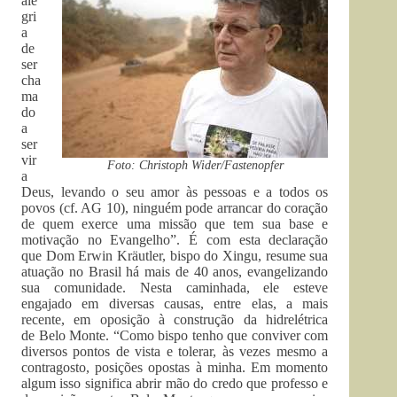
ale
gri
a
de
ser
cha
ma
do
a
ser
vir
Foto: Christoph Wider/Fastenopfer
a
Deus, levando o seu amor às pessoas e a todos os
povos (cf. AG 10), ninguém pode arrancar do coração
de quem exerce uma missão que tem sua base e
motivação no Evangelho”. É com esta declaração
que Dom Erwin Kräutler, bispo do Xingu, resume sua
atuação no Brasil há mais de 40 anos, evangelizando
sua comunidade. Nesta caminhada, ele esteve
engajado em diversas causas, entre elas, a mais
recente, em oposição à construção da hidrelétrica
de Belo Monte. “Como bispo tenho que conviver com
diversos pontos de vista e tolerar, às vezes mesmo a
contragosto, posições opostas à minha. Em momento
algum isso significa abrir mão do credo que professo e