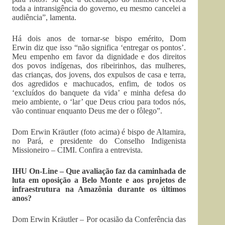
toda a intransigência do governo, eu mesmo cancelei a
audiência”, lamenta.
Há dois anos de tornar-se bispo emérito, Dom
Erwin diz que isso “não significa ‘entregar os pontos’.
Meu empenho em favor da dignidade e dos direitos
dos povos indígenas, dos ribeirinhos, das mulheres,
das crianças, dos jovens, dos expulsos de casa e terra,
dos agredidos e machucados, enfim, de todos os
‘excluídos do banquete da vida’ e minha defesa do
meio ambiente, o ‘lar’ que Deus criou para todos nós,
vão continuar enquanto Deus me der o fôlego”.
Dom Erwin Kräutler (foto acima) é bispo de Altamira,
no Pará, e presidente do Conselho Indigenista
Missioneiro – CIMI. Confira a entrevista.
IHU On-Line – Que avaliação faz da caminhada de
luta em oposição a Belo Monte e aos projetos de
infraestrutura na Amazônia durante os últimos
anos?
Dom Erwin Kräutler – Por ocasião da Conferência das