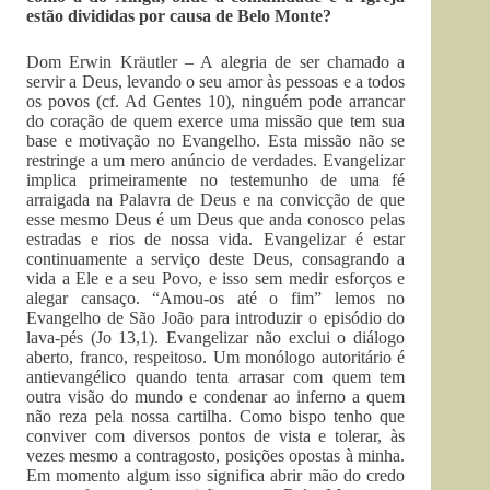
estão divididas por causa de Belo Monte?
Dom Erwin Kräutler – A alegria de ser chamado a
servir a Deus, levando o seu amor às pessoas e a todos
os povos (cf. Ad Gentes 10), ninguém pode arrancar
do coração de quem exerce uma missão que tem sua
base e motivação no Evangelho. Esta missão não se
restringe a um mero anúncio de verdades. Evangelizar
implica primeiramente no testemunho de uma fé
arraigada na Palavra de Deus e na convicção de que
esse mesmo Deus é um Deus que anda conosco pelas
estradas e rios de nossa vida. Evangelizar é estar
continuamente a serviço deste Deus, consagrando a
vida a Ele e a seu Povo, e isso sem medir esforços e
alegar cansaço. “Amou-os até o fim” lemos no
Evangelho de São João para introduzir o episódio do
lava-pés (Jo 13,1). Evangelizar não exclui o diálogo
aberto, franco, respeitoso. Um monólogo autoritário é
antievangélico quando tenta arrasar com quem tem
outra visão do mundo e condenar ao inferno a quem
não reza pela nossa cartilha. Como bispo tenho que
conviver com diversos pontos de vista e tolerar, às
vezes mesmo a contragosto, posições opostas à minha.
Em momento algum isso significa abrir mão do credo