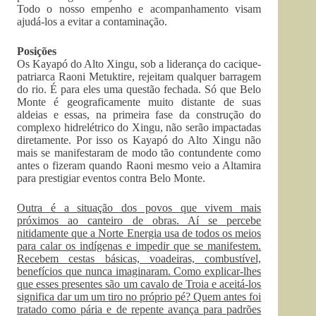
Todo o nosso empenho e acompanhamento visam
ajudá-los a evitar a contaminação.
Posições
Os Kayapó do Alto Xingu, sob a liderança do cacique-
patriarca Raoni Metuktire, rejeitam qualquer barragem
do rio. É para eles uma questão fechada. Só que Belo
Monte é geograficamente muito distante de suas
aldeias e essas, na primeira fase da construção do
complexo hidrelétrico do Xingu, não serão impactadas
diretamente. Por isso os Kayapó do Alto Xingu não
mais se manifestaram de modo tão contundente como
antes o fizeram quando Raoni mesmo veio a Altamira
para prestigiar eventos contra Belo Monte.
Outra é a situação dos povos que vivem mais
próximos ao canteiro de obras. Aí se percebe
nitidamente que a Norte Energia usa de todos os meios
para calar os indígenas e impedir que se manifestem.
Recebem cestas básicas, voadeiras, combustível,
benefícios que nunca imaginaram. Como explicar-lhes
que esses presentes são um cavalo de Troia e aceitá-los
significa dar um um tiro no próprio pé? Quem antes foi
tratado como pária e de repente avança para padrões