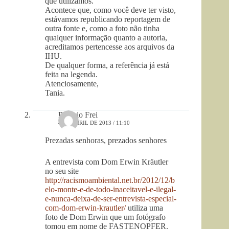
que utilizamos.
Acontece que, como você deve ter visto,
estávamos republicando reportagem de
outra fonte e, como a foto não tinha
qualquer informação quanto a autoria,
acreditamos pertencesse aos arquivos da
IHU.
De qualquer forma, a referência já está
feita na legenda.
Atenciosamente,
Tania.
Patricio Frei
4 DE ABRIL DE 2013 / 11:10
Prezadas senhoras, prezados senhores
A entrevista com Dom Erwin Kräutler
no seu site
http://racismoambiental.net.br/2012/12/b
elo-monte-e-de-todo-inaceitavel-e-ilegal-
e-nunca-deixa-de-ser-entrevista-especial-
com-dom-erwin-krautler/
utiliza uma
foto de Dom Erwin que um fotógrafo
tomou em nome de FASTENOPFER.