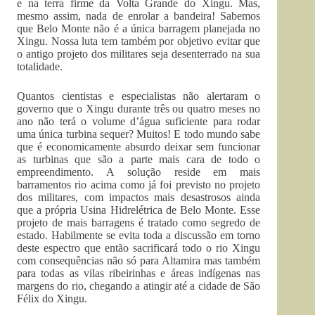
e na terra firme da Volta Grande do Xingu. Mas,
mesmo assim, nada de enrolar a bandeira! Sabemos
que Belo Monte não é a única barragem planejada no
Xingu. Nossa luta tem também por objetivo evitar que
o antigo projeto dos militares seja desenterrado na sua
totalidade.
Quantos cientistas e especialistas não alertaram o
governo que o Xingu durante três ou quatro meses no
ano não terá o volume d’água suficiente para rodar
uma única turbina sequer? Muitos! E todo mundo sabe
que é economicamente absurdo deixar sem funcionar
as turbinas que são a parte mais cara de todo o
empreendimento. A solução reside em mais
barramentos rio acima como já foi previsto no projeto
dos militares, com impactos mais desastrosos ainda
que a própria Usina Hidrelétrica de Belo Monte. Esse
projeto de mais barragens é tratado como segredo de
estado. Habilmente se evita toda a discussão em torno
deste espectro que então sacrificará todo o rio Xingu
com consequências não só para Altamira mas também
para todas as vilas ribeirinhas e áreas indígenas nas
margens do rio, chegando a atingir até a cidade de São
Félix do Xingu.