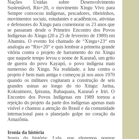
Nações Unidas sobre Desenvolvimento
Sustentável, Rio+20, o movimento Xingu Vivo para
Sempre convocou indígenas, pescadores, ribeirinhos,
movimentos sociais, estudantes e acadêmicos, ativistas
e defensores do Xingu para comemorar os 23 anos que
se passaram desde o Primeiro Encontro dos Povos
Indígenas do Xingu (20 a 25 de fevereiro de 1989) em
Altamira. O evento foi chamado de “Xingu+23“ em
analogia ao “Rio+20“ e quis lembrar a primeira grande
vitória contra o projeto de barramento do rio Xingu
que naquele tempo levou o nome de Kararaô, um grito
de guerra do povo Kayapó, o povo indígena mais
numeroso do Xingu. Na realidade, a luta contra o
projeto é bem mais antiga e começou já nos anos 1970
quando os militares cogitaram a construção de seis
grandes usinas ao longo do rio Xingu: Jarina,
Kokraimoro, Ipixuna, Babaquara, Kararaô e Iriri. O
Encontro dos Povos Indígenas em 1989 tornou a
rejeição do projeto da parte dos indígenas apenas mais
visível e chamou a atenção do Brasil e da comunidade
internacional para o planejado golpe no coração da
Amazônia.
Ironia da história
Ironia da história: Lula, que elegemos porque