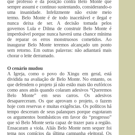
que professo e da posição contra Belo Monte que
sempre assumi e continuo sustentando, considerando-o
uma insanidade. Infelizmente não existe meio
termo. Belo Monte é de todo inaceitável e ilegal e
nunca deixa de ser. A decisão tomada pelos
governos Lula e Dilma de construir Belo Monte é
imperdoável porque nunca haverá uma chance mínima
de reparar os erros monstruosos cometidos. Ao
inaugurar Belo Monte teremos alcançado um ponto
sem retorno. Em outras palavras: não adiantará mais
chorar o leite derramado.
O cenário mudou
A Igreja, como o povo do Xingu em geral, está
dividida na avaliação de Belo Monte. No entanto, os
que defendem o projeto já não estão mais tão eufóricos
como anos atrás quando colaram adesivos “Queremos
Belo Monte” em seus carros. Os adesivos
desapareceram. Os que aprovam o projeto, o fazem
hoje com reservas e muitas exigências. Os políticos há
tempo desceram de seus palanques porque esgotaram
os argumentos bombásticos em favor do “progresso”
que só Belo Monte seria capaz de trazer para a região.
Ensacaram a viola. Aliás Belo Monte nem sequer foi
tema nos comícios da última campanha eleitoral. Os