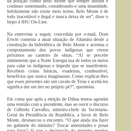
da posição contra Belo Monte que sempre assumi e
continuo sustentando, considerando-o uma insanidade.
Infelizmente não existe meio termo. Belo Monte é de
todo inaceitável e ilegal e nunca deixa de ser”, disse o
bispo à IHU On-Line.
Na entrevista a seguir, concedida por e-mail, Dom
Erwin comenta a atual situação de Altamira desde a
construção da hidrelétrica de Belo Monte e acentua o
comportamento dos povos indígenas que vivem
próximos ao canteiro de obras. “Aí se percebe
nitidamente que a Norte Energia usa de todos os meios
para calar os indígenas e impedir que se manifestem.
Recebem cestas básicas, voadeiras, combustível,
benefícios que nunca imaginaram. Como explicar-lhes
que esses presentes são um cavalo de Troia e aceitá-los
significa dar um tiro no próprio pé?”, questiona.
Ele conta que após a eleição de Dilma tentou agendar
uma reunião com a presidente, mas ao ouvir o discurso
de Gilberto Carvalho, ministro-chefe da Secretaria-
Geral da Presidência da República, a favor de Belo
Monte, desmarcou o encontro. “O que ainda iria fazer
no gabinete do ministro? Trocar amenidades e posar
para fotos? Já que a declaração do ministro revelou