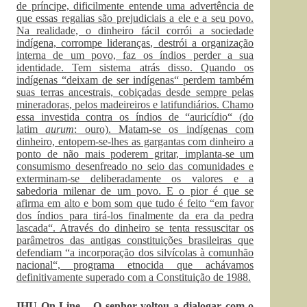
de príncipe, dificilmente entende uma advertência de
que essas regalias são prejudiciais a ele e a seu povo.
Na realidade, o dinheiro fácil corrói a sociedade
indígena, corrompe lideranças, destrói a organização
interna de um povo, faz os índios perder a sua
identidade. Tem sistema atrás disso. Quando os
indígenas “deixam de ser indígenas“ perdem também
suas terras ancestrais, cobiçadas desde sempre pelas
mineradoras, pelos madeireiros e latifundiários. Chamo
essa investida contra os índios de “auricídio“ (do
latim
aurum
: ouro). Matam-se os indígenas com
dinheiro, entopem-se-lhes as gargantas com dinheiro a
ponto de não mais poderem gritar, implanta-se um
consumismo desenfreado no seio das comunidades e
exterminam-se deliberadamente os valores e a
sabedoria milenar de um povo. E o pior é que se
afirma em alto e bom som que tudo é feito “em favor
dos índios para tirá-los finalmente da era da pedra
lascada“. Através do dinheiro se tenta ressuscitar os
parâmetros das antigas constituições brasileiras que
defendiam “a incorporação dos silvícolas à comunhão
nacional“, programa etnocida que achávamos
definitivamente superado com a Constituição de 1988.
IHU On-Line – O senhor voltou a dialogar com o