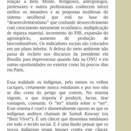
relação a Belo Monte. Religiosos, antropólogos,
professores e outros profissionais conhecem talvez
melhor os meandros e as propostas insidiosas do
sistema neoliberal que está na base do
“desenvolvimentismo” que confunde desenvolvimento
com crescimento meramente econômico, multiplicação
de riqueza material, incremento do PIB, expansão do
agronegócio, aumento de produção de
biocombustíveis. Os indicadores sociais são colocados
em um plano inferior. A defesa do meio ambiente não
passa de recheio nos discursos da presidente em
Brasília para impressionar quando fala na ONU e em
outras oportunidades no exterior como há poucos dias
em Paris.
Essa realidade os indígenas, pelo menos os velhos
caciques, certamente nunca estudaram e por isso não
se dão conta do perigo que correm. No sistema
vigente, o que importa é produzir, lucrar, tirar
vantagem, consumir. O “ter“ triunfa sobre o “ser“.
Esse sistema é cruel e diametralmente oposto ao que os
indígenas andinos chamam de
Sumak Kawsay
(ou
“Bem Viver“). É um câncer que dissemina metástases
em todo o tecido social. E é uma ilusão pensar que os
povos indígenas sejam imunes contra este câncer.