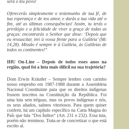
será o teu povo!
Oferecerás simplesmente o testemunho de tua fé, de
tua esperança e de teu amor, e darás a tua vida até o
fim, até as últimas consequências! Assim, tu terás o
privilégio e a felicidade de viver a graça de todas as
graças: encontrarás o Senhor que disse: ‘Depois que
eu ressuscitar, irei à vossa frente para a Galileia’ (Mc
14,28). Missão é sempre ir à Galileia, às Galileias de
todos os continentes!“
IHU On-Line – Depois de todos esses anos na
região, qual foi a luta mais difícil na sua trajetória?
Dom Erwin Kräutler – Sempre lembro com carinho
nosso empenho em 1987-1988 durante a Assembleia
Nacional Constituinte para que os direitos indígenas
fossem inscritos na Constituição da República. Foi
uma luta sem tréguas, mas os povos indígenas e nós,
os seus aliados, saímos vitoriosos. Para quem quiser
conferir, há um capítulo específico na Carta Magna do
País que fala “Dos Índios“ (Art. 231 e 232). Essa luta,
porém não terminou. Trata-se de concretizar o que está
escrito aí.