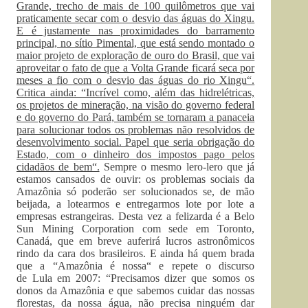
Grande, trecho de mais de 100 quilômetros que vai
praticamente secar com o desvio das águas do Xingu.
E é justamente nas proximidades do barramento
principal, no sítio Pimental, que está sendo montado o
maior projeto de exploração de ouro do Brasil, que vai
aproveitar o fato de que a Volta Grande ficará seca por
meses a fio com o desvio das águas do rio Xingu“.
Critica ainda: “Incrível como, além das hidrelétricas,
os projetos de mineração, na visão do governo federal
e do governo do Pará, também se tornaram a panaceia
para solucionar todos os problemas não resolvidos de
desenvolvimento social. Papel que seria obrigação do
Estado, com o dinheiro dos impostos pago pelos
cidadãos de bem“.
Sempre o mesmo lero-lero que já
estamos cansados de ouvir: os problemas sociais da
Amazônia só poderão ser solucionados se, de mão
beijada, a lotearmos e entregarmos lote por lote a
empresas estrangeiras. Desta vez a felizarda é a Belo
Sun Mining Corporation com sede em Toronto,
Canadá, que em breve auferirá lucros astronômicos
rindo da cara dos brasileiros. E ainda há quem brada
que a “Amazônia é nossa“ e repete o discurso
de Lula em 2007: “Precisamos dizer que somos os
donos da Amazônia e que sabemos cuidar das nossas
florestas, da nossa água, não precisa ninguém dar