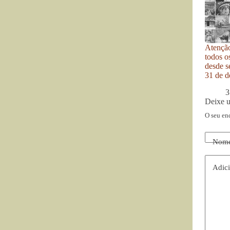
Atenção
todos o
desde se
31 de d
3
Deixe 
O seu en
Nom
Adici