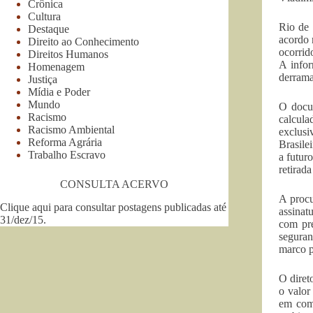
Crônica
Cultura
Rio de 
Destaque
acordo 
Direito ao Conhecimento
ocorrid
Direitos Humanos
A infor
Homenagem
derrama
Justiça
Mídia e Poder
Mundo
O docum
Racismo
calcula
Racismo Ambiental
exclus
Reforma Agrária
Brasile
Trabalho Escravo
a futur
retirad
CONSULTA ACERVO
A procu
Clique aqui para consultar postagens publicadas até
assinat
31/dez/15
.
com pr
seguran
marco pa
O diret
o valor
em comu