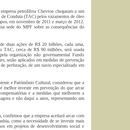
a empresa petrolífera Chevron chegaram a um
o de Conduta (TAC) pelos vazamentos de óleo
mpos, em novembro de 2011 e março de 2012.
a na sede do MPF sobre as consequências do
ca de duas ações de R$ 20 bilhões, cada uma,
no TAC, cerca de R$ 90 milhões, será usada
 pela organização não governamental Fundo
ntes, serão aplicados em medidas de prevenção
s de perfuração, de um navio especializado em
ente e Patrimônio Cultural, considerou que a
 é melhor investir em prevenção do que arcar
 compensatórias e a medidas que melhorem a
 agora e não daqui a anos, representando um
n, confirmou que a empresa aceitará arcar com
nhia, como a necessidade de se investir mais
sos em projetos de desenvolvimento social e