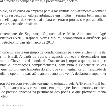
al e medidas compensatórias e preventivas”, declarou.
 ele, os cálculos da empresa para a magnitude do vazamento – tomando
 e os respectivos valores arbitrados em multas – seriam bem mais 
 aceita pagar dez vezes mais, para encerrar o processo e por acreditar
e e à sociedade brasileira.
rintendente de Segurança Operacional e Meio Ambiente da Agên
bustível (ANP), Raphael Neves Moura, acompanhou a audiência públ
r petróleo no país até março de 2013.
momento existe um grupo de condicionantes para que a Chevron restab
r no Brasil. A partir de agora, a agência começa a desencadear uma
rma da Chevron e da sonda da Transocean [empresa que opera a perf
ntos e informações complementares, com vista a evidenciar se ess
o que, no primeiro trimestre do ano que vem, tenhamos um resultado de
voltar a operar no país até março do ano que vem”, declarou o superint
on foi responsável pelo vazamento estimado pela ANP em 3,7 mil ba
e. Em março novos vazamentos, em proporções bem menores, ocorrera
 de pressão aplicada na perfuração dos poços, o que provocou racha
 óleo.