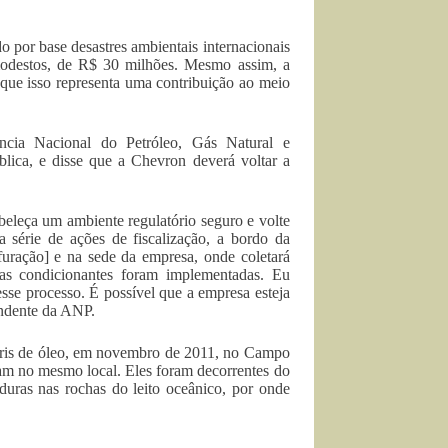
 por base desastres ambientais internacionais
modestos, de R$ 30 milhões. Mesmo assim, a
 que isso representa uma contribuição ao meio
cia Nacional do Petróleo, Gás Natural e
ica, e disse que a Chevron deverá voltar a
eleça um ambiente regulatório seguro e volte
 série de ações de fiscalização, a bordo da
uração] e na sede da empresa, onde coletará
as condicionantes foram implementadas. Eu
sse processo. É possível que a empresa esteja
endente da ANP.
rris de óleo, em novembro de 2011, no Campo
m no mesmo local. Eles foram decorrentes do
duras nas rochas do leito oceânico, por onde