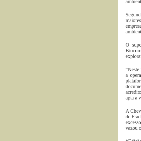
ambient
Segundo
maiores
empresa
ambient
O supe
Biocom
explora
“Neste 
a opera
platafo
docume
acredit
apta a 
A Chevr
de Frad
excesso
vazou o