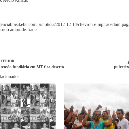
o: Aécio Amado
agenciabrasil.ebc.com.br/noticia/2012-12-14/chevron-e-mpf-acertam-p
o-no-campo-de-frade
TERIOR
 tensão fundiária em MT fica deserto
pulveri
elacionados