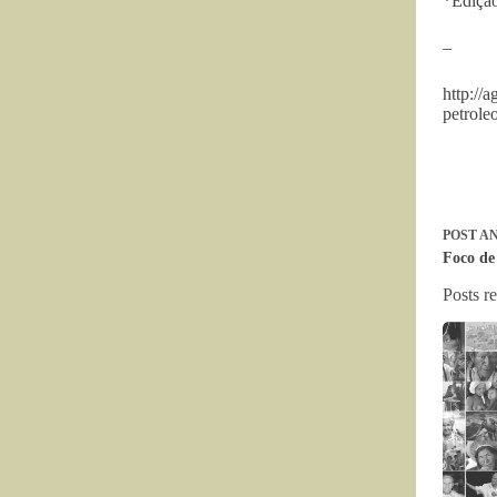
*Ediçã
–
http://
petrole
POST
AN
Foco de
Posts r