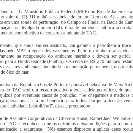
Janeiro – O Ministério Público Federal (MPF) no Rio de Janeiro e 
no valor de R$ 311 milhões estabelecido em um Termo de Ajustament
os em uma sonda de perfuração, no Campo de Frade, na Bacia de Ca
mação foi divulgada ontem (14), durante audiência pública ocorrid
mento, com objetivo de construir a minuta do TAC.
ento, que ainda vai ser assinado, vai garantir à petrolífera a tro
das pelo MPF à época dos vazamentos. Parte do dinheiro ajustado 
ivamente na recuperação do ambiente marinho e deverá ser gerida
iro para a Biodiversidade (Funbio). Os cerca de R$ 220 milhões resta
os desastres ambientais, incluindo a manutenção permanente, nos locai
a de óleo do mar.
radora da República Gisele Porto, responsável pela área de Meio Ambi
ura do TAC será um recado positivo a toda cadeia petrolífera, de que
ejuízos por eventuais casos de poluição. “Se chegarmos a medidas
ça operacional, será um benefício para todos. Porque a decisão vem
ra a atividade [petrolífera]”, disse a procuradora.
or de Assuntos Corporativos da Chevron Brasil, Rafael Jaen Williamso
 do TAC e reconheceu que os episódios deixaram lições para a compa
nicação e segurança. “Nós estamos dispostos a aplicar esses recur