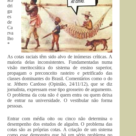
Ro
dri
gu
es
de
Ca
rva
lho
*
As cotas raciais têm sido alvo de inúmeras críticas. A
maioria delas inconsistentes. Fundamentadas numa
visão meritocrática do sistema de ensino superior,
propagam o preconceito rasteiro e petrificado das
classes dominantes do Brasil. Comentários como o do
sr. Jéthero Cardoso (Opinião, 24/11/12), que se diz
jornalista, expressam esse tipo grosseiro de argumento.
O problema da cota não é quem entra ou quem deixa
de entrar na universidade. O vestibular não forma
pessoas.
Entrar com média oito ou cinco não determina o
desempenho dos estudos de alguém. O problema das
cotas são as próprias cotas. A criação de um sistema
como esse demonstra que há um sério problema no