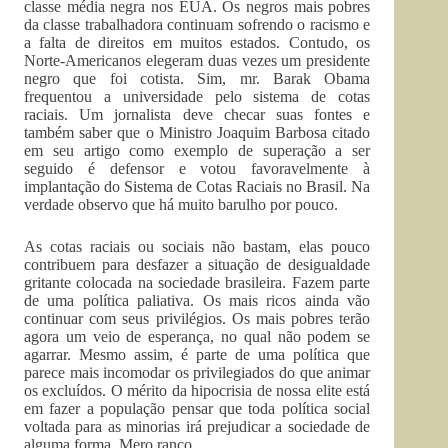
classe média negra nos EUA. Os negros mais pobres
da classe trabalhadora continuam sofrendo o racismo e
a falta de direitos em muitos estados. Contudo, os
Norte-Americanos elegeram duas vezes um presidente
negro que foi cotista. Sim, mr. Barak Obama
frequentou a universidade pelo sistema de cotas
raciais. Um jornalista deve checar suas fontes e
também saber que o Ministro Joaquim Barbosa citado
em seu artigo como exemplo de superação a ser
seguido é defensor e votou favoravelmente à
implantação do Sistema de Cotas Raciais no Brasil. Na
verdade observo que há muito barulho por pouco.
As cotas raciais ou sociais não bastam, elas pouco
contribuem para desfazer a situação de desigualdade
gritante colocada na sociedade brasileira. Fazem parte
de uma política paliativa. Os mais ricos ainda vão
continuar com seus privilégios. Os mais pobres terão
agora um veio de esperança, no qual não podem se
agarrar. Mesmo assim, é parte de uma política que
parece mais incomodar os privilegiados do que animar
os excluídos. O mérito da hipocrisia de nossa elite está
em fazer a população pensar que toda política social
voltada para as minorias irá prejudicar a sociedade de
alguma forma. Mero ranço.