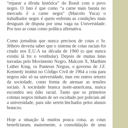
“reparar a dívida histórica” do Brasil com o povo
negro. O fato é que como “a carne mais barata no
mercado é a carne negra” (Marcelo Yuca) o
trabalhador negro é quem enfrenta as condições mais
desiguais de disputa por uma vaga na Universidade.
Por isso as cotas como política afirmativa.
Como jornalista que nunca precisou de cotas o Sr.
Jéthero deveria saber que o sistema de cotas raciais foi
criado nos E.U.A na década de 1960 (o que nunca
existiu lá foi o vestibular). Depois de muitas lutas
travadas pelo Movimento Negro, Malcom X, Marthim
Luther King, os Panteras Negras, o governo de J.F.
Kennedy institui no Código Civil de 1964 a cota para
negros não só na universidade, mas em outros setores
da sociedade, como forma de atenuar as tensões
sociais. A sociedade branca norte-americana, nunca
escondeu seu ódio racial. Tanto que os primeiros
cotistas negros tinham de ser escoltado por policiais até
a universidade, para não serem linchados pelos alunos
brancos.
Hoje a situação lá mudou pouca coisa, as cotas
beneficiaram, maiormente, a consolidação de uma