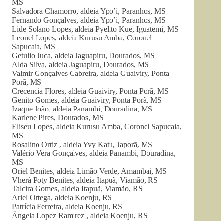
MS
Salvadora Chamorro, aldeia Ypo’i, Paranhos, MS
Fernando Gonçalves, aldeia Ypo’i, Paranhos, MS
Lide Solano Lopes, aldeia Pyelito Kue, Iguatemi, MS
Leonel Lopes, aldeia Kurusu Amba, Coronel
Sapucaia, MS
Getulio Juca, aldeia Jaguapiru, Dourados, MS
Alda Silva, aldeia Jaguapiru, Dourados, MS
Valmir Gonçalves Cabreira, aldeia Guaiviry, Ponta
Porã, MS
Crecencia Flores, aldeia Guaiviry, Ponta Porã, MS
Genito Gomes, aldeia Guaiviry, Ponta Porã, MS
Izaque João, aldeia Panambi, Douradina, MS
Karlene Pires, Dourados, MS
Eliseu Lopes, aldeia Kurusu Amba, Coronel Sapucaia,
MS
Rosalino Ortiz , aldeia Yvy Katu, Japorã, MS
Valério Vera Gonçalves, aldeia Panambi, Douradina,
MS
Oriel Benites, aldeia Limão Verde, Amambai, MS
Vherá Poty Benites, aldeia Itapuã, Viamão, RS
Talcira Gomes, aldeia Itapuã, Viamão, RS
Ariel Ortega, aldeia Koenju, RS
Patrícia Ferreira, aldeia Koenju, RS
Ângela Lopez Ramirez , aldeia Koenju, RS