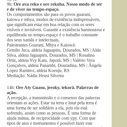
9h:
Ore ava reko e ore rekoha. Nosso modo de ser
e de viver no tempo-espaço.
Os comportamentos são para os povos guarani,
kaiowa e mbya, modos de existência indispensáveis,
que significam estar em boa relação com os seres
visíveis e invisíveis. Garantir a existência harmoniosa e
equilibrada no tempo-espaço é o trabalho constante
dos seus xamãs e intelectuais.
Palestrantes Guarani, Mbya e Kaiowá:
Getulio Juca, aldeia Jaguapiru, Dourados, MS | Alda
Silva, aldeia Jaguapiru, Dourados, MS | Rosalino
Ortiz, aldeia Yvy Katu, Japorã, MS | Valério Vera
Gonçalves, aldeia Panambi, Douradina, MS | Ângela
Lopez Ramirez, aldeia Koenju, RS
Mediação: Nádia Heusi Silveira
14h:
Ore Aty Guasu, jeroky, tekorã. Palavras de
ação.
A recepção, a transmissão e o consenso das palavras
orientam as ações. Estar na terra e lutar pela terra é
uma forma de ser solidário a ela, pois ela está
sofrendo, assim como as pessoas. É uma forma de
ajuda mútua, de reciprocidade com ypy. Com que
tipos de atos e instrumentos é possível fazer este