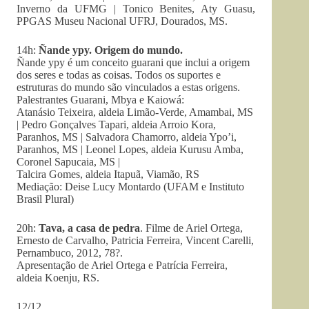
Inverno da UFMG | Tonico Benites, Aty Guasu,
PPGAS Museu Nacional UFRJ, Dourados, MS.
14h:
Ñande ypy. Origem do mundo.
Ñande ypy é um conceito guarani que inclui a origem
dos seres e todas as coisas. Todos os suportes e
estruturas do mundo são vinculados a estas origens.
Palestrantes Guarani, Mbya e Kaiowá:
Atanásio Teixeira, aldeia Limão-Verde, Amambai, MS
| Pedro Gonçalves Tapari, aldeia Arroio Kora,
Paranhos, MS | Salvadora Chamorro, aldeia Ypo’i,
Paranhos, MS | Leonel Lopes, aldeia Kurusu Amba,
Coronel Sapucaia, MS |
Talcira Gomes, aldeia Itapuã, Viamão, RS
Mediação: Deise Lucy Montardo (UFAM e Instituto
Brasil Plural)
20h:
Tava, a casa de pedra
. Filme de Ariel Ortega,
Ernesto de Carvalho, Patricia Ferreira, Vincent Carelli,
Pernambuco, 2012, 78?.
Apresentação de Ariel Ortega e Patrícia Ferreira,
aldeia Koenju, RS.
12/12