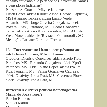
trabalho cotidiano que pertence aos intelectuais, xamãs
e pensadores indígenas?
Palestrantes Guarani, Mbya e Kaiowá:
Eliseu Lopes, aldeia Kurusu Amba, Coronel Sapucaia,
MS | Atanásio Teixeira, aldeia Limão-Verde,
Amambai, MS | Jorge Oliveira Gonçalves, aldeia
Potrero Guasu, Paranhos, MS | Pedro Gonçalves
Tapari, aldeia Arroio Kora, Paranhos, MS | Alcindo
Wera Moreira aldeia M’Biguaçu, Florianópolis, SC
Mediação: Luciane Ouriques Ferrara
18h:
Encerramento: Homenagem póstuma aos
intelectuais Guarani, Mbya e Kaiowa
Oradores: Dionisio Gonçalves, aldeia Arroio Kora,
Paranhos, MS | Fernando Gonçalves, aldeia Ypo’i,
Paranhos, MS | Lide Solano Lopes, aldeia Pyelito
Kue, Iguatemi, MS | Valmir Gonçalves Cabreira,
aldeia Guaiviry, Ponta Porã, MS | Crecencia Flores,
aldeia Guaiviry, Ponta Porã, MS
Intelectuais e líderes políticos homenageados
Marçal de Souza Tupã’i
Pancho Romero
Samuel Martins