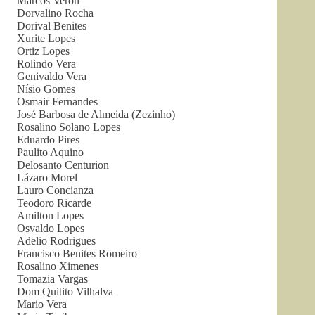
Marcos Veron
Dorvalino Rocha
Dorival Benites
Xurite Lopes
Ortiz Lopes
Rolindo Vera
Genivaldo Vera
Nísio Gomes
Osmair Fernandes
José Barbosa de Almeida (Zezinho)
Rosalino Solano Lopes
Eduardo Pires
Paulito Aquino
Delosanto Centurion
Lázaro Morel
Lauro Concianza
Teodoro Ricarde
Amilton Lopes
Osvaldo Lopes
Adelio Rodrigues
Francisco Benites Romeiro
Rosalino Ximenes
Tomazia Vargas
Dom Quitito Vilhalva
Mario Vera