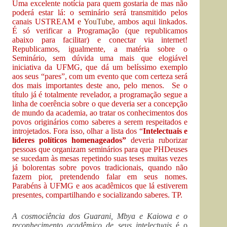
Uma excelente notícia para quem gostaria de mas não
poderá estar lá: o seminário será transmitido pelos
canais
USTREAM
e
YouTube
, ambos aqui linkados
.
É só verificar a Programação (que republicamos
abaixo para facilitar) e conectar via internet!
Republicamos, igualmente, a matéria sobre o
Seminário, sem dúvida uma mais que elogiável
iniciativa da UFMG, que dá um belíssimo exemplo
aos seus “pares”, com um evento que com certeza será
dos mais importantes deste ano, pelo menos. Se o
título já é totalmente revelador, a programação segue a
linha de coerência sobre o que deveria ser a concepção
de mundo da academia, ao tratar os conhecimentos dos
povos originários como saberes a serem respeitados e
introjetados. Fora isso, olhar a lista dos “
Intelectuais e
líderes políticos homenageados”
deveria ruborizar
pessoas que organizam seminários para que PHDeuses
se sucedam às mesas repetindo suas teses muitas vezes
já bolorentas sobre povos tradicionais, quando não
fazem pior, pretendendo falar em seus nomes.
Parabéns à UFMG e aos acadêmicos que lá estiverem
presentes, compartilhando e socializando saberes. TP.
A cosmociência dos Guarani, Mbya e Kaiowa e o
reconhecimento acadêmico de seus intelectuais
é o