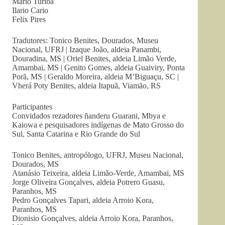
Mario Turiba
Ilario Cario
Felix Pires
Tradutores: Tonico Benites, Dourados, Museu
Nacional, UFRJ | Izaque João, aldeia Panambi,
Douradina, MS | Oriel Benites, aldeia Limão Verde,
Amambai, MS | Genito Gomes, aldeia Guaiviry, Ponta
Porã, MS | Geraldo Moreira, aldeia M’Biguaçu, SC |
Vherá Poty Benites, aldeia Itapuã, Viamão, RS
Participantes
Convidados rezadores ñanderu Guarani, Mbya e
Kaiowa e pesquisadores indígenas de Mato Grosso do
Sul, Santa Catarina e Rio Grande do Sul
Tonico Benites, antropólogo, UFRJ, Museu Nacional,
Dourados, MS
Atanásio Teixeira, aldeia Limão-Verde, Amambai, MS
Jorge Oliveira Gonçalves, aldeia Potrero Guasu,
Paranhos, MS
Pedro Gonçalves Tapari, aldeia Arroio Kora,
Paranhos, MS
Dionisio Gonçalves, aldeia Arroio Kora, Paranhos,