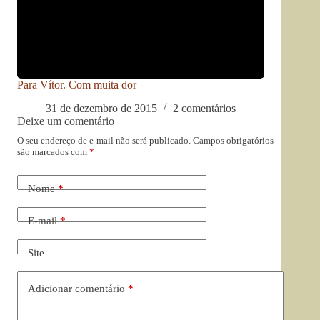
Para Vítor. Com muita dor
31 de dezembro de 2015
2 comentários
Deixe um comentário
O seu endereço de e-mail não será publicado.
Campos obrigatórios
são marcados com
*
Nome
*
E-mail
*
Site
Adicionar comentário
*