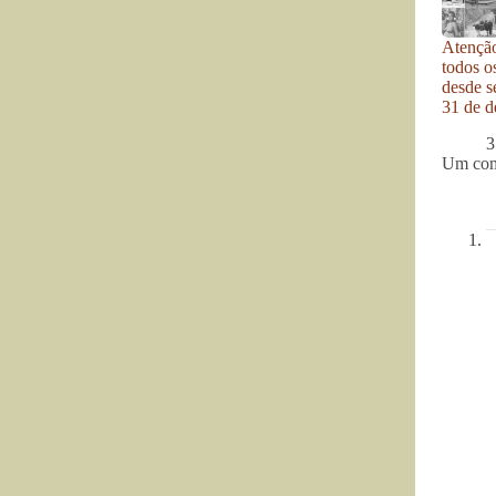
Atenção
todos o
desde se
31 de d
3
Um com