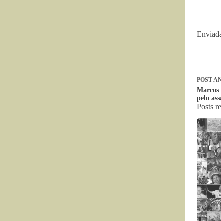
Enviada
POST
AN
Marcos 
pelo as
Posts r