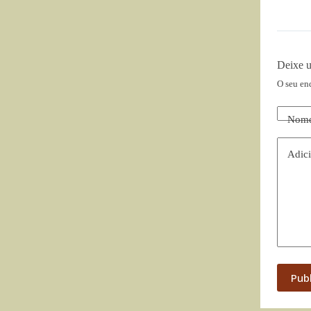
Deixe 
O seu en
Nom
Adici
Pub