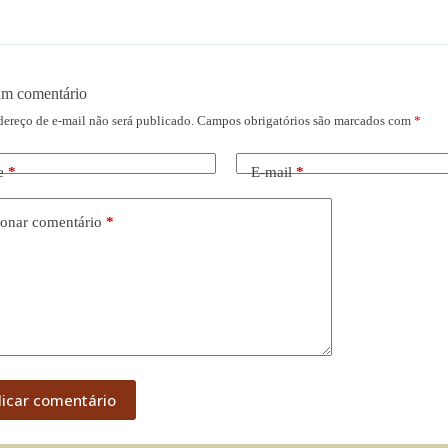
um comentário
dereço de e-mail não será publicado.
Campos obrigatórios são marcados com
*
e
*
E-mail
*
onar comentário
*
licar comentário