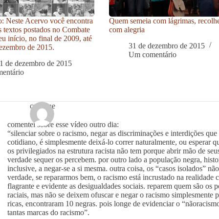
: Neste Acervo você encontra
Quem semeia com lágrimas, recolh
s textos postados no Combate
com alegria
u início, no final de 2009, até
31 de dezembro de 2015
ezembro de 2015.
Um comentário
1 de dezembro de 2015
entário
cristiane
comentei sobre esse vídeo outro dia:
“silenciar sobre o racismo, negar as discriminações e interdições qu
cotidiano, é simplesmente deixá-lo correr naturalmente, ou esperar que
os privilegiados na estrutura racista não tem porque abrir mão de se
verdade sequer os percebem. por outro lado a população negra, histo
inclusive, a negar-se a si mesma. outra coisa, os “casos isolados” nã
verdade, se repararmos bem, o racismo está incrustado na realidade
flagrante e evidente as desigualdades sociais. reparem quem são os 
raciais, mas não se deixem ofuscar e negar o racismo simplesmente
ricas, encontraram 10 negras. pois longe de evidenciar o “nãoracism
tantas marcas do racismo”.