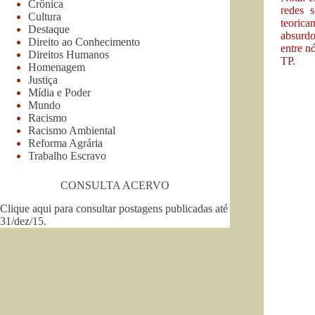
Crônica
redes 
Cultura
teorica
Destaque
absurdo
Direito ao Conhecimento
entre n
Direitos Humanos
TP.
Homenagem
Justiça
Mídia e Poder
Mundo
Racismo
Racismo Ambiental
Reforma Agrária
Trabalho Escravo
CONSULTA ACERVO
Clique aqui para consultar postagens publicadas até
31/dez/15
.