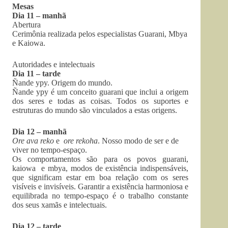
Mesas
Dia 11 – manhã
Abertura
Cerimônia realizada pelos especialistas Guarani, Mbya
e Kaiowa.
Autoridades e intelectuais
Dia 11 – tarde
Ñande ypy. Origem do mundo.
Ñande ypy é um conceito guarani que inclui a origem
dos seres e todas as coisas. Todos os suportes e
estruturas do mundo são vinculados a estas origens.
Dia 12 – manhã
Ore ava reko
e
ore rekoha
. Nosso modo de ser e de
viver no tempo-espaço.
Os comportamentos são para os povos guarani,
kaiowa e mbya, modos de existência indispensáveis,
que significam estar em boa relação com os seres
visíveis e invisíveis. Garantir a existência harmoniosa e
equilibrada no tempo-espaço é o trabalho constante
dos seus xamãs e intelectuais.
Dia 12 – tarde