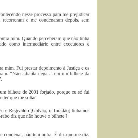
acontecendo nesse processo para me prejudicar
 aí recorreram e me condenaram depois, sem
ontra mim. Quando perceberam que não tinha
ado como intermediário entre executores e
ra mim. Fui prestar depoimento à Justiça e os
ram: “Não adianta negar. Tem um bilhete da
”.
um bilhete de 2001 forjado, porque eu só fui
 ter que me soltar.
 eu e Regivaldo [Galvão, o Taradão] tínhamos
abo diz que não houve o bilhete.]
e condenar, não tem outra. É diz-que-me-diz.