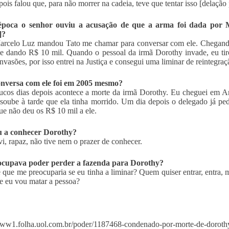
pois falou que, para não morrer na cadeia, teve que tentar isso [delação
época o senhor ouviu a acusação de que a arma foi dada por M
]?
rcelo Luz mandou Tato me chamar para conversar com ele. Chegando 
e dando R$ 10 mil. Quando o pessoal da irmã Dorothy invade, eu tiro”
invasões, por isso entrei na Justiça e consegui uma liminar de reintegraç
onversa com ele foi em 2005 mesmo?
ucos dias depois acontece a morte da irmã Dorothy. Eu cheguei em A
 soube à tarde que ela tinha morrido. Um dia depois o delegado já pe
ue não deu os R$ 10 mil a ele.
 a conhecer Dorothy?
i, rapaz, não tive nem o prazer de conhecer.
ocupava poder perder a fazenda para Dorothy?
que me preocuparia se eu tinha a liminar? Quem quiser entrar, entra, m
 e eu vou matar a pessoa?
www1.folha.uol.com.br/poder/1187468-condenado-por-morte-de-dorothy