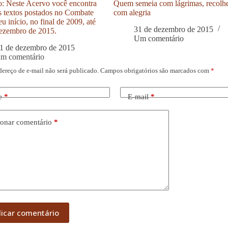
: Neste Acervo você encontra
Quem semeia com lágrimas, recolh
s textos postados no Combate
com alegria
u início, no final de 2009, até
31 de dezembro de 2015
ezembro de 2015.
Um comentário
1 de dezembro de 2015
um comentário
dereço de e-mail não será publicado.
Campos obrigatórios são marcados com
*
e
*
E-mail
*
onar comentário
*
licar comentário