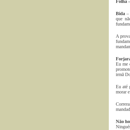
Folha 
Bida
– 
que nã
fundam
A prova
fundam
mandant
Forjar
Eu me e
promoto
irmã Do
Eu até 
morar e
Correra
mandado
Não ho
Ninguém