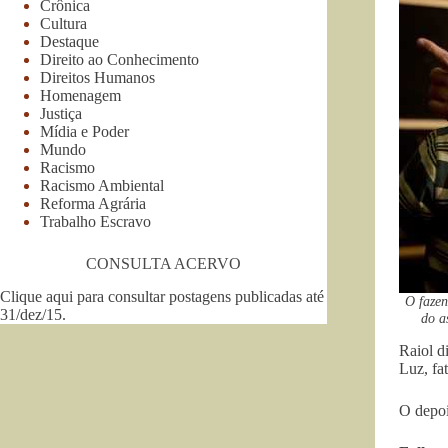
Crônica
Cultura
Destaque
Direito ao Conhecimento
Direitos Humanos
Homenagem
Justiça
Mídia e Poder
Mundo
Racismo
Racismo Ambiental
Reforma Agrária
Trabalho Escravo
CONSULTA ACERVO
Clique aqui para consultar postagens publicadas até
O fazen
31/dez/15
.
do a
Raiol d
Luz, fa
O depoi