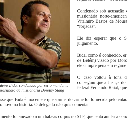
Condenado sob acusação d
missionária norte-americ
Vitalmiro Bastos de Moura
“forjadas”.
Ele diz esperar que o S
julgamento.
Bida, como é conhecido, er
de Belém) visado por Doro
ele cumpre pena em regime 
O caso voltou à tona d
conseguiu que a Justiça do
deiro Bida, condenado por ser o mandante
federal Fernando Raiol, que
ssassinato da missionária Dorothy Stang
isse que Bida é inocente e que a arma do crime foi fornecida pelo entã
to novo na história. O delegado não quis comentar.
mento foi anexado a um habeas corpus no STF, que tenta anular a conde