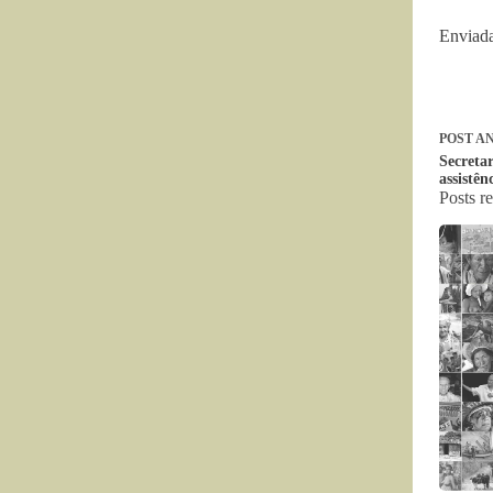
Enviada
POST
AN
Secreta
assistên
Posts r