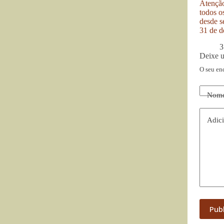
Atenção
todos o
desde se
31 de d
3
Deixe 
O seu en
Nom
Adici
Pub