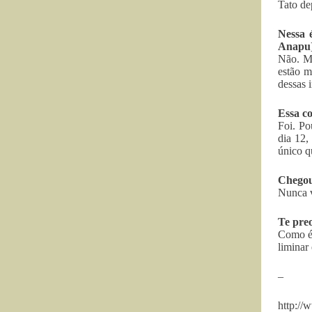
Tato de
Nessa 
Anapu
Não. Ma
estão m
dessas 
Essa c
Foi. Po
dia 12,
único q
Chegou
Nunca v
Te pre
Como é 
liminar
–
http://