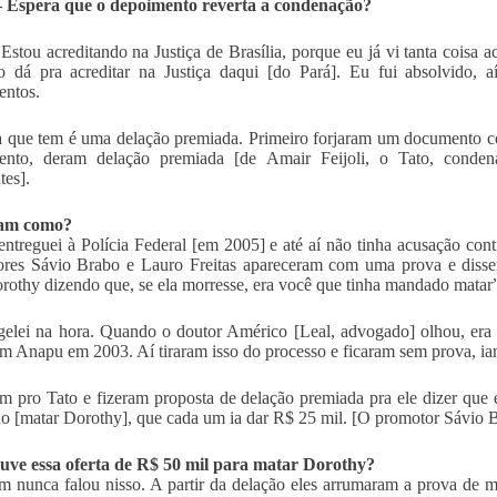
– Espera que o depoimento reverta a condenação?
Estou acreditando na Justiça de Brasília, porque eu já vi tanta coisa 
o dá pra acreditar na Justiça daqui [do Pará]. Eu fui absolvido,
entos.
 que tem é uma delação premiada. Primeiro forjaram um documento c
ento, deram delação premiada [de Amair Feijoli, o Tato, conden
es].
am como?
ntreguei à Polícia Federal [em 2005] e até aí não tinha acusação cont
res Sávio Brabo e Lauro Freitas apareceram com uma prova e disse
rothy dizendo que, se ela morresse, era você que tinha mandado matar
gelei na hora. Quando o doutor Américo [Leal, advogado] olhou, era 
m Anapu em 2003. Aí tiraram isso do processo e ficaram sem prova, iam
m pro Tato e fizeram proposta de delação premiada pra ele dizer que
 [matar Dorothy], que cada um ia dar R$ 25 mil. [O promotor Sávio Br
uve essa oferta de R$ 50 mil para matar Dorothy?
 nunca falou nisso. A partir da delação eles arrumaram a prova de m