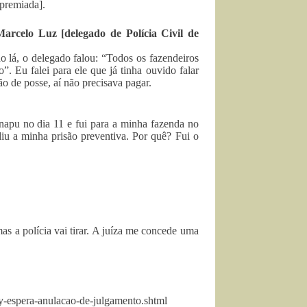
 premiada].
arcelo Luz [delegado de Polícia Civil de
lá, o delegado falou: “Todos os fazendeiros
. Eu falei para ele que já tinha ouvido falar
ão de posse, aí não precisava pagar.
napu no dia 11 e fui para a minha fazenda no
diu a minha prisão preventiva. Por quê? Fui o
as a polícia vai tirar. A juíza me concede uma
-espera-anulacao-de-julgamento.shtml