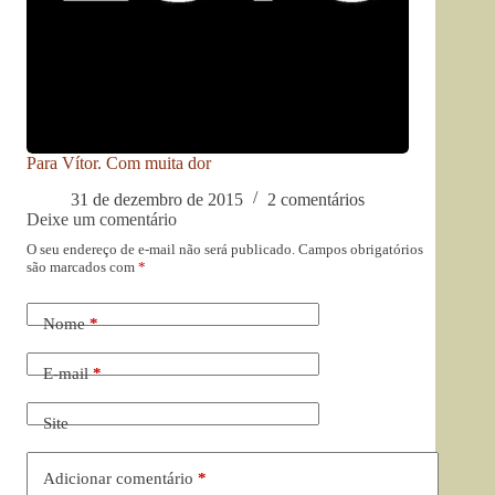
Para Vítor. Com muita dor
31 de dezembro de 2015
2 comentários
Deixe um comentário
O seu endereço de e-mail não será publicado.
Campos obrigatórios
são marcados com
*
Nome
*
E-mail
*
Site
Adicionar comentário
*