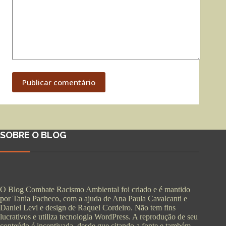
Publicar comentário
SOBRE O BLOG
O Blog Combate Racismo Ambiental foi criado e é mantido
por Tania Pacheco, com a ajuda de Ana Paula Cavalcanti e
Daniel Levi e design de Raquel Cordeiro. Não tem fins
lucrativos e utiliza tecnologia WordPress. A reprodução de seu
conteúdo é incentivada, desde que citando a fonte e também