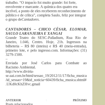
trabalho. “O impacto foi muito grande: foi forte,
envolvente e marcante. A química dos quatro era
incrível, a ponto de eles receberem reconhecimento de
público e de crítica”, completa Saulo, feliz por integrar
o grupo de
Cantadores
.
CANTADORES – CHICO CÉSAR, ELOMAR,
SAULO LARANJEIRA E XANGAI
Grande Teatro do SESC-Palladium, Rua Rio de
Janeiro, 1.046, Centro. Hoje, 21h. Ingressos na
bilheteria – R$ 80 (inteira) e R$ 40 (meia-entrada),
primeiro lote, e pelo ingresso.com. Informações: (31)
3279-1500.
–
Enviada por José Carlos para Combate ao
Racismo Ambiental.
http://www.divirta-
se.uai.com.br/html/sessao_19/2012/11/17/ficha_musica
/id_sessao=19&id_noticia=60439/ficha_musica.shtml#
.UKd0cKhZHvc.gmail
ANTERIOR
PRÓXIMO
Posts relacionados