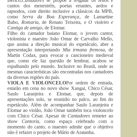
ibérico,
Cantadores
se propõe a resgatar os feitos e
cantos dos menestréis, poetas errantes, aedos e
rapsodos, com direito inclusive a clássicos da MPB,
como
Serra da Boa Esperança
, de Lamartine
Babo,
Romaria
, de Renato Teixeira, e
O violeiro e
Cantiga de amigo
, de Elomar.
Filho do cantador baiano Elomar, o jovem cantor,
violonista e maestro João Omar de Carvalho Mello,
que assina a direção musical do espetáculo, abre a
apresentação interpretando
Mia irmana fremosa
, de
Martin Codax, para evocar o cancioneiro medieval
que, como ele faz questão de lembrar, acabou se
espalhando pelo mundo. Inclusive no Brasil, onde as
mesmas características são encontradas nos cantadores
da diversas regiões do país.
VIOLA E VIOLONCELO
Por ordem de entrada,
estarão em cena no novo show Xangai, Chico César,
Saulo Laranjeira e Elomar, que, depois de
apresentações solo, se reunirão no palco, ao fim do
espetáculo. Além de acompanhar Saulo Laranjeira e
Elomar ao violão, João Omar também toca violoncelo
com Chico César. Apesar de
Cantadores
remeter ao
show
Cantoria
, como espaço celebrado com o
momento do canto, o maestro admite que o objetivo
não é refazer o projeto de Mário de Aratanha.