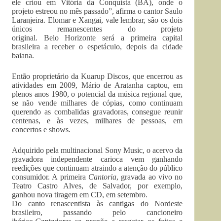
ele criou em Vitória da Conquista (BA), onde o
projeto estreou no mês passado”, afirma o cantor Saulo
Laranjeira. Elomar e Xangai, vale lembrar, são os dois
únicos remanescentes do projeto
original. Belo Horizonte será a primeira capital
brasileira a receber o espetáculo, depois da cidade
baiana.
Então proprietário da Kuarup Discos, que encerrou as
atividades em 2009, Mário de Aratanha captou, em
plenos anos 1980, o potencial da música regional que,
se não vende milhares de cópias, como continuam
querendo as combalidas gravadoras, consegue reunir
centenas, e às vezes, milhares de pessoas, em
concertos e shows.
Adquirido pela multinacional Sony Music, o acervo da
gravadora independente carioca vem ganhando
reedições que continuam atraindo a atenção do público
consumidor. A primeira
Cantoria
, gravada ao vivo no
Teatro Castro Alves, de Salvador, por exemplo,
ganhou nova tiragem em CD, em setembro.
Do canto renascentista às cantigas do Nordeste
brasileiro, passando pelo cancioneiro