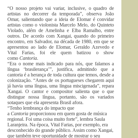
“O nosso projeto vai variar, inclusive, o quadro de
artistas no decorrer da temporada”, observa João
Omar, salientando que a ideia de Elomar é convidar
artistas como o violonista Marcelo Melo, do Quinteto
Violado, além de Amelinha e Elba Ramalho, entre
outros. De acordo com Xangai, quando do primeiro
encontro, em Salvador, na década de 1980, em que se
apresentou ao lado de Elomar, Geraldo Azevedo e
Vital Farias, foi ele quem batizou o show
como
Cantoria
.
“Era o nome mais indicado para nós, que falamos a
língua ‘brasilerança’”, justifica, admitindo que a
cantoria é a herança de toda cultura que temos, desde a
colonização. “Antes de os portugueses chegarem aqui
já havia uma língua, uma língua miscigenada”, repara
Xangai. O cantor e compositor salienta que o que
distingue nossa língua, portanto, são os variados
sotaques que ela apresenta Brasil afora.
“Tenho lembrança do impacto que
a
Cantoria
proporcionou em quem gosta de música
regional. Foi uma coisa muito forte”, lembra Saula
Laranjeira. Na época, Vital Farias, por exemplo, era
desconhecido do grande público. Assim como Xangai,
que também teve oportunidade de mostrar o seu