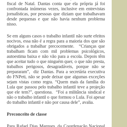
fiscal de Natal. Dantas conta que ela própria já foi
confrontada inúmeras vezes, inclusive em entrevistas
jornalísticas, por pessoas que diziam que trabalhavam
desde pequenas e que não havia nenhum problema
nisso.
Se em alguns casos o trabalho infantil não surte efeitos
nocivos, essa não é a regra para a maioria dos que são
obrigados a trabalhar precocemente. “Crianças que
trabalham ficam com mil problemas psicológicos,
autoestima baixa e não vão para a escola. Depois têm
que aceitar tudo o que ninguém quer, o que não presta,
trabalhos perigosos, desagradáveis, porque não se
prepararam”, diz Dantas. Para a secretária executiva
do FNPeti, não se pode deixar que algumas exceções
sejam vistas como regra. “Quem mais da família do
Lula que passou pelo trabalho infantil teve a projeção
que ele tem?”, questiona. “Foi a militância sindical e
não o trabalho infantil o que formou o Lula. Foi apesar
do trabalho infantil e não por causa dele”, avalia.
Preconceito de classe
Para Rafael Dias Marques, da Coordenação Nacional