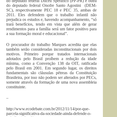
do deputado federal Dilceu Sperafico (PP-PR) e outra
do deputado federal Onofre Santo Agostini (DEM-
SC), respectivamente PEC 18 e PEC 35, ambas de
2011. Eles defendem que o trabalho infantil não
prejudica os estudos e, havendo acompanhamento, “só
trará benefícios, tendo em vista que além de gerar
rendimentos para a família será um fator positivo para
a sua formação moral e educacional”.
O procurador do trabalho Marques acredita que elas
também serão consideradas inconstitucionais por dois
motivos. Primeiro porque tratados internacionais
adotados pelo Brasil proíbem a redução da idade
mínima, como a Convenção 138 da OIT, ratificada
pelo Brasil em 2001. Em segundo lugar, os direitos
fundamentais são cláusulas pétreas da Constituição
Brasileira, por isso não podem ser alterados por PECs,
somente através da formação de uma nova assembleia
constituinte.
–
http://www.ecodebate.com.br/2012/11/14/por-que-
parcela-significativa-da-sociedade-ainda-defende-o-