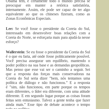
Obama tem, e certamente todo o mundo precisa se
preocupar em manter a retórica satisfatória,
internamente. Assim, ele pode ser capaz de ter algo
equivalente ao que os chineses fizeram, como as
Zonas Econômicas Especiais.
Lee:
Se você fosse o presidente da Coreia do Sul,
interessado em desenvolver boas relações com a
Coreia do Norte, se esforçaria mais para ajudá-la nesse
esforço?
Wallerstein
: Se eu fosse o presidente da Coreia do Sul
é o que eu faria, até onde fosse politicamente possível.
Você precisa assegurar um equilíbrio, mantendo o
poder político na sua base e as demandas geopolíticas.
Mas penso que esse vai ser o caminho a seguir. Sei
que a resposta das forças mais conservadoras na
Coreia do Sul seria dizer ”bem, nós tentamos uma
política de diálogo e não funcionou.” E a resposta
é ”sim, não funcionou, em parte porque os tempos
eram diferentes, o líder era diferente, com uma atitude
diferente. E em segundo lugar porque as coisas foram
feitas sem entusiasmo. Talvez a gente tenha que fazer
ainda mais.” Esse tipo de debate acontece o tempo
todo na política.