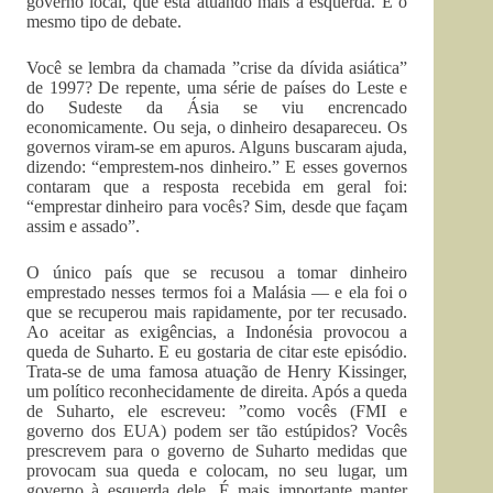
governo local, que está atuando mais à esquerda. É o
mesmo tipo de debate.
Você se lembra da chamada ”crise da dívida asiática”
de 1997? De repente, uma série de países do Leste e
do Sudeste da Ásia se viu encrencado
economicamente. Ou seja, o dinheiro desapareceu. Os
governos viram-se em apuros. Alguns buscaram ajuda,
dizendo: “emprestem-nos dinheiro.” E esses governos
contaram que a resposta recebida em geral foi:
“emprestar dinheiro para vocês? Sim, desde que façam
assim e assado”.
O único país que se recusou a tomar dinheiro
emprestado nesses termos foi a Malásia — e ela foi o
que se recuperou mais rapidamente, por ter recusado.
Ao aceitar as exigências, a Indonésia provocou a
queda de Suharto. E eu gostaria de citar este episódio.
Trata-se de uma famosa atuação de Henry Kissinger,
um político reconhecidamente de direita. Após a queda
de Suharto, ele escreveu: ”como vocês (FMI e
governo dos EUA) podem ser tão estúpidos? Vocês
prescrevem para o governo de Suharto medidas que
provocam sua queda e colocam, no seu lugar, um
governo à esquerda dele. É mais importante manter