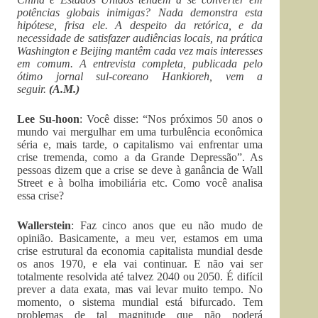
potências globais inimigas? Nada demonstra esta
hipótese, frisa ele. A despeito da retórica, e da
necessidade de satisfazer audiências locais, na prática
Washington e Beijing mantêm cada vez mais interesses
em comum. A entrevista completa, publicada pelo
ótimo jornal sul-coreano Hankioreh, vem a
seguir.
(A.M.)
Lee Su-hoon
: Você disse: “Nos próximos 50 anos o
mundo vai mergulhar em uma turbulência econômica
séria e, mais tarde, o capitalismo vai enfrentar uma
crise tremenda, como a da Grande Depressão”. As
pessoas dizem que a crise se deve à ganância de Wall
Street e à bolha imobiliária etc. Como você analisa
essa crise?
Wallerstein
: Faz cinco anos que eu não mudo de
opinião. Basicamente, a meu ver, estamos em uma
crise estrutural da economia capitalista mundial desde
os anos 1970, e ela vai continuar. E não vai ser
totalmente resolvida até talvez 2040 ou 2050. É difícil
prever a data exata, mas vai levar muito tempo. No
momento, o sistema mundial está bifurcado. Tem
problemas de tal magnitude que não poderá