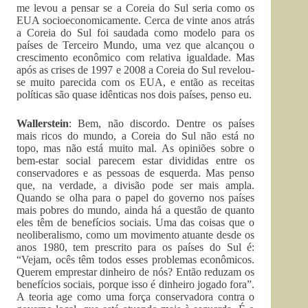
me levou a pensar se a Coreia do Sul seria como os
EUA socioeconomicamente. Cerca de vinte anos atrás
a Coreia do Sul foi saudada como modelo para os
países de Terceiro Mundo, uma vez que alcançou o
crescimento econômico com relativa igualdade. Mas
após as crises de 1997 e 2008 a Coreia do Sul revelou-
se muito parecida com os EUA, e então as receitas
políticas são quase idênticas nos dois países, penso eu.
Wallerstein
: Bem, não discordo. Dentre os países
mais ricos do mundo, a Coreia do Sul não está no
topo, mas não está muito mal. As opiniões sobre o
bem-estar social parecem estar divididas entre os
conservadores e as pessoas de esquerda. Mas penso
que, na verdade, a divisão pode ser mais ampla.
Quando se olha para o papel do governo nos países
mais pobres do mundo, ainda há a questão de quanto
eles têm de benefícios sociais. Uma das coisas que o
neoliberalismo, como um movimento atuante desde os
anos 1980, tem prescrito para os países do Sul é:
“Vejam, ocês têm todos esses problemas econômicos.
Querem emprestar dinheiro de nós? Então reduzam os
benefícios sociais, porque isso é dinheiro jogado fora”.
A teoria age como uma força conservadora contra o