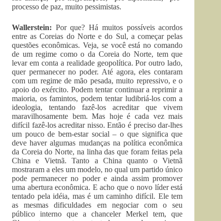
processo de paz, muito pessimistas.
Wallerstein:
Por que? Há muitos possíveis acordos
entre as Coreias do Norte e do Sul, a começar pelas
questões econômicas. Veja, se você está no comando
de um regime como o da Coreia do Norte, tem que
levar em conta a realidade geopolítica. Por outro lado,
quer permanecer no poder. Até agora, eles contaram
com um regime de mão pesada, muito repressivo, e o
apoio do exército. Podem tentar continuar a reprimir a
maioria, os famintos, podem tentar ludibriá-los com a
ideologia, tentando fazê-los acreditar que vivem
maravilhosamente bem. Mas hoje é cada vez mais
difícil fazê-los acreditar nisso. Então é preciso dar-lhes
um pouco de bem-estar social – o que significa que
deve haver algumas mudanças na política econômica
da Coreia do Norte, na linha das que foram feitas pela
China e Vietnã. Tanto a China quanto o Vietnã
mostraram a eles um modelo, no qual um partido único
pode permanecer no poder e ainda assim promover
uma abertura econômica. E acho que o novo líder está
tentado pela idéia, mas é um caminho difícil. Ele tem
as mesmas dificuldades em negociar com o seu
público interno que a chanceler Merkel tem, que