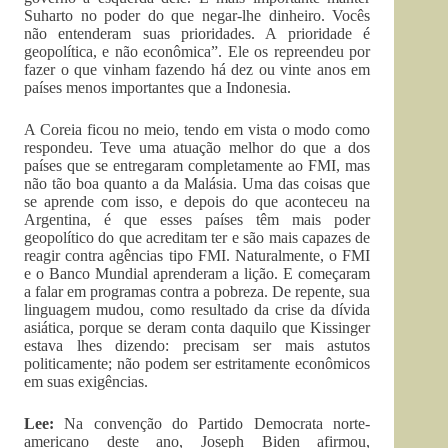
Suharto no poder do que negar-lhe dinheiro. Vocês
não entenderam suas prioridades. A prioridade é
geopolítica, e não econômica”. Ele os repreendeu por
fazer o que vinham fazendo há dez ou vinte anos em
países menos importantes que a Indonesia.
A Coreia ficou no meio, tendo em vista o modo como
respondeu. Teve uma atuação melhor do que a dos
países que se entregaram completamente ao FMI, mas
não tão boa quanto a da Malásia. Uma das coisas que
se aprende com isso, e depois do que aconteceu na
Argentina, é que esses países têm mais poder
geopolítico do que acreditam ter e são mais capazes de
reagir contra agências tipo FMI. Naturalmente, o FMI
e o Banco Mundial aprenderam a lição. E começaram
a falar em programas contra a pobreza. De repente, sua
linguagem mudou, como resultado da crise da dívida
asiática, porque se deram conta daquilo que Kissinger
estava lhes dizendo: precisam ser mais astutos
politicamente; não podem ser estritamente econômicos
em suas exigências.
Lee:
Na convenção do Partido Democrata norte-
americano deste ano, Joseph Biden afirmou,