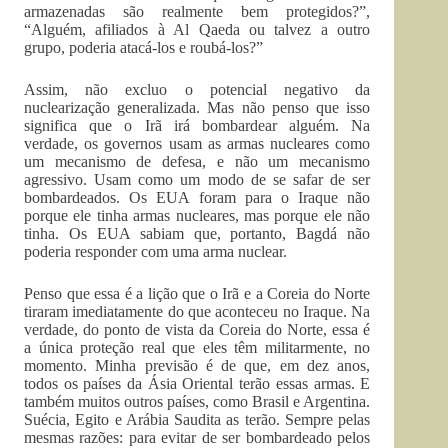
armazenadas são realmente bem protegidos?”,
“Alguém, afiliados à Al Qaeda ou talvez a outro
grupo, poderia atacá-los e roubá-los?”
Assim, não excluo o potencial negativo da
nuclearização generalizada. Mas não penso que isso
significa que o Irã irá bombardear alguém. Na
verdade, os governos usam as armas nucleares como
um mecanismo de defesa, e não um mecanismo
agressivo. Usam como um modo de se safar de ser
bombardeados. Os EUA foram para o Iraque não
porque ele tinha armas nucleares, mas porque ele não
tinha. Os EUA sabiam que, portanto, Bagdá não
poderia responder com uma arma nuclear.
Penso que essa é a lição que o Irã e a Coreia do Norte
tiraram imediatamente do que aconteceu no Iraque. Na
verdade, do ponto de vista da Coreia do Norte, essa é
a única proteção real que eles têm militarmente, no
momento. Minha previsão é de que, em dez anos,
todos os países da Ásia Oriental terão essas armas. E
também muitos outros países, como Brasil e Argentina.
Suécia, Egito e Arábia Saudita as terão. Sempre pelas
mesmas razões: para evitar de ser bombardeado pelos