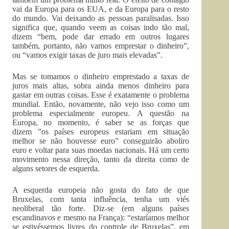
vai da Europa para os EUA, e da Europa para o resto
do mundo. Vai deixando as pessoas paralisadas. Isso
significa que, quando veem as coisas indo tão mal,
dizem “bem, pode dar errado em outros lugares
também, portanto, não vamos emprestar o dinheiro”,
ou “vamos exigir taxas de juro mais elevadas”.
Mas se tomamos o dinheiro emprestado a taxas de
juros mais altas, sobra ainda menos dinheiro para
gastar em outras coisas. Esse é exatamente o problema
mundial. Então, novamente, não vejo isso como um
problema especialmente europeu. A questão na
Europa, no momento, é saber se as forças que
dizem ”os países europeus estariam em situação
melhor se não houvesse euro” conseguirão aboliro
euro e voltar para suas moedas nacionais. Há um certo
movimento nessa direção, tanto da direita como de
alguns setores de esquerda.
A esquerda europeia não gosta do fato de que
Bruxelas, com tanta influência, tenha um viés
neoliberal tão forte. Diz-se (em alguns países
escandinavos e mesmo na França): “estaríamos melhor
se estivéssemos livres do controle de Bruxelas”, em