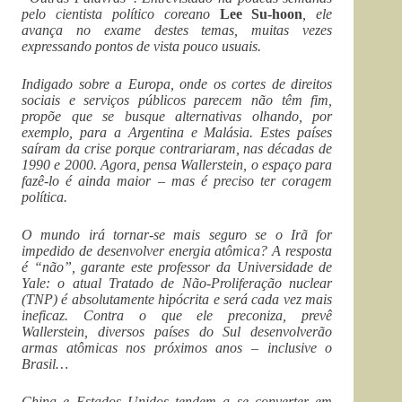
pelo cientista político coreano
Lee Su-hoon
, ele
avança no exame destes temas, muitas vezes
expressando pontos de vista pouco usuais.
Indigado sobre a Europa, onde os cortes de direitos
sociais e serviços públicos parecem não têm fim,
propõe que se busque alternativas olhando, por
exemplo, para a Argentina e Malásia. Estes países
saíram da crise porque contrariaram, nas décadas de
1990 e 2000. Agora, pensa Wallerstein, o espaço para
fazê-lo é ainda maior – mas é preciso ter coragem
política.
O mundo irá tornar-se mais seguro se o Irã for
impedido de desenvolver energia atômica? A resposta
é “não”, garante este professor da Universidade de
Yale: o atual Tratado de Não-Proliferação nuclear
(TNP) é absolutamente hipócrita e será cada vez mais
ineficaz. Contra o que ele preconiza, prevê
Wallerstein, diversos países do Sul desenvolverão
armas atômicas nos próximos anos – inclusive o
Brasil…
China e Estados Unidos tendem a se converter em