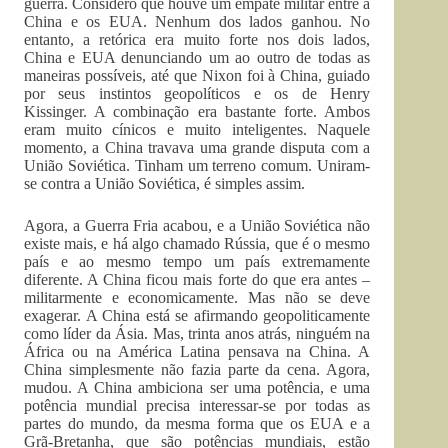
guerra. Considero que houve um empate militar entre a
China e os EUA. Nenhum dos lados ganhou. No
entanto, a retórica era muito forte nos dois lados,
China e EUA denunciando um ao outro de todas as
maneiras possíveis, até que Nixon foi à China, guiado
por seus instintos geopolíticos e os de Henry
Kissinger. A combinação era bastante forte. Ambos
eram muito cínicos e muito inteligentes. Naquele
momento, a China travava uma grande disputa com a
União Soviética. Tinham um terreno comum. Uniram-
se contra a União Soviética, é simples assim.
Agora, a Guerra Fria acabou, e a União Soviética não
existe mais, e há algo chamado Rússia, que é o mesmo
país e ao mesmo tempo um país extremamente
diferente. A China ficou mais forte do que era antes –
militarmente e economicamente. Mas não se deve
exagerar. A China está se afirmando geopoliticamente
como líder da Ásia. Mas, trinta anos atrás, ninguém na
África ou na América Latina pensava na China. A
China simplesmente não fazia parte da cena. Agora,
mudou. A China ambiciona ser uma potência, e uma
potência mundial precisa interessar-se por todas as
partes do mundo, da mesma forma que os EUA e a
Grã-Bretanha, que são potências mundiais, estão