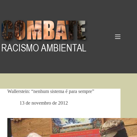
Pular
para
o
conteúdo
Wallerstein: “nenhum sistema é para sempre”
13 de novembro de 2012