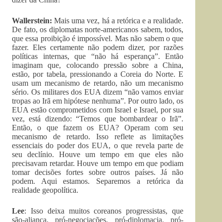
Wallerstein:
Mais uma vez, há a retórica e a realidade.
De fato, os diplomatas norte-americanos sabem, todos,
que essa proibição é impossível. Mas não sabem o que
fazer. Eles certamente não podem dizer, por razões
políticas internas, que “não há esperança”. Então
imaginam que, colocando pressão sobre a China,
estão, por tabela, pressionando a Coreia do Norte. E
usam um mecanismo de retardo, não um mecanismo
sério. Os militares dos EUA dizem “não vamos enviar
tropas ao Irã em hipótese nenhuma”. Por outro lado, os
EUA estão comprometidos com Israel e Israel, por sua
vez, está dizendo: “Temos que bombardear o Irã”.
Então, o que fazem os EUA? Operam com seu
mecanismo de retardo. Isso reflete as limitações
essenciais do poder dos EUA, o que revela parte de
seu declínio. Houve um tempo em que eles não
precisavam retardar. Houve um tempo em que podiam
tomar decisões fortes sobre outros países. Já não
podem. Aqui estamos. Separemos a retórica da
realidade geopolítica.
Lee
: Isso deixa muitos coreanos progressistas, que
são-aliança, pró-negociações, pró-diplomacia, pró-