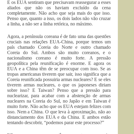
E os EUA sentiram que precisavam reassegurar a esses
aliados que não os haviam excluído da cena
completamente. Não acho que seja mais do que isso.
Penso que, quanto a isso, os dois lados não vão cruzar
a linha, a não ser a linha retórica, no máximo.
Agora, a península coreana é de fato uma das questões
cruciais nas relações EUA-China, porque temos um
país chamado Coreia do Norte e outro chamado
Coreia do Sul. Ambos são muito coreanos, e o
nacionalismo coreano é muito forte. A pressão
geopolítica pela reunificação é enorme. E agora os
EUA e a China têm de se preocupar com isso. Se as
tropas americanas tiverem que sair, isso significa que a
Coreia reunificada possuiria armas nucleares? E se eles
tiverem armas nucleares, o que os japoneses diriam
sobre isso? E Taiwan? Penso que a pressão para
nuclearizar, para acabar com a abstenção de armas
nucleares na Coreia do Sul, no Japão e em Taiwan é
muito forte. Não acho que os EUA estejam felizes com
isso. Nem a China. O que leva à aproximação, não ao
distanciamento dos EUA e da China. E ambos estão
tentando descobrir, “podemos parar este processo?”