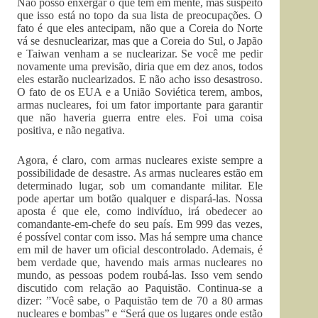
Não posso enxergar o que têm em mente, mas suspeito
que isso está no topo da sua lista de preocupações. O
fato é que eles antecipam, não que a Coreia do Norte
vá se desnuclearizar, mas que a Coreia do Sul, o Japão
e Taiwan venham a se nuclearizar. Se você me pedir
novamente uma previsão, diria que em dez anos, todos
eles estarão nuclearizados. E não acho isso desastroso.
O fato de os EUA e a União Soviética terem, ambos,
armas nucleares, foi um fator importante para garantir
que não haveria guerra entre eles. Foi uma coisa
positiva, e não negativa.
Agora, é claro, com armas nucleares existe sempre a
possibilidade de desastre. As armas nucleares estão em
determinado lugar, sob um comandante militar. Ele
pode apertar um botão qualquer e dispará-las. Nossa
aposta é que ele, como indivíduo, irá obedecer ao
comandante-em-chefe do seu país. Em 999 das vezes,
é possível contar com isso. Mas há sempre uma chance
em mil de haver um oficial descontrolado. Ademais, é
bem verdade que, havendo mais armas nucleares no
mundo, as pessoas podem roubá-las. Isso vem sendo
discutido com relação ao Paquistão. Continua-se a
dizer: ”Você sabe, o Paquistão tem de 70 a 80 armas
nucleares e bombas” e “Será que os lugares onde estão