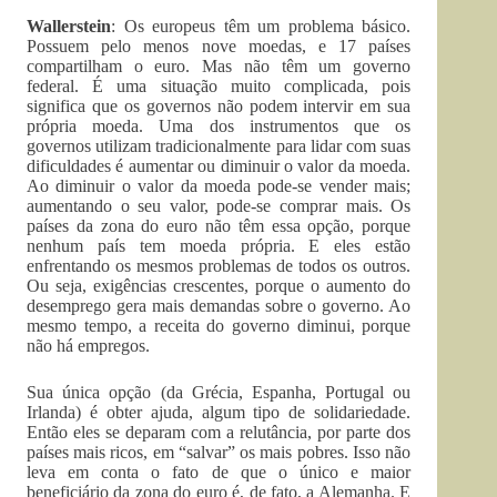
Wallerstein
: Os europeus têm um problema básico.
Possuem pelo menos nove moedas, e 17 países
compartilham o euro. Mas não têm um governo
federal. É uma situação muito complicada, pois
significa que os governos não podem intervir em sua
própria moeda. Uma dos instrumentos que os
governos utilizam tradicionalmente para lidar com suas
dificuldades é aumentar ou diminuir o valor da moeda.
Ao diminuir o valor da moeda pode-se vender mais;
aumentando o seu valor, pode-se comprar mais. Os
países da zona do euro não têm essa opção, porque
nenhum país tem moeda própria. E eles estão
enfrentando os mesmos problemas de todos os outros.
Ou seja, exigências crescentes, porque o aumento do
desemprego gera mais demandas sobre o governo. Ao
mesmo tempo, a receita do governo diminui, porque
não há empregos.
Sua única opção (da Grécia, Espanha, Portugal ou
Irlanda) é obter ajuda, algum tipo de solidariedade.
Então eles se deparam com a relutância, por parte dos
países mais ricos, em “salvar” os mais pobres. Isso não
leva em conta o fato de que o único e maior
beneficiário da zona do euro é, de fato, a Alemanha. E