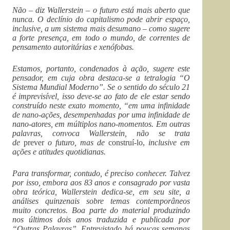
Não – diz Wallerstein – o futuro está mais aberto que
nunca. O declínio do capitalismo pode abrir espaço,
inclusive, a um sistema mais desumano – como sugere
a forte presença, em todo o mundo, de correntes de
pensamento autoritárias e xenófobas.
Estamos, portanto, condenados à ação, sugere este
pensador, em cuja obra destaca-se a tetralogia “O
Sistema Mundial Moderno”. Se o sentido do século 21
é imprevisível, isso deve-se ao fato de ele estar sendo
construído neste exato momento, “em uma infinidade
de nano-ações, desempenhadas por uma infinidade de
nano-atores, em múltiplos nano-momentos. Em outras
palavras, convoca Wallerstein, não se trata
de
prever
o futuro, mas de
construí-lo,
inclusive em
ações e atitudes quotidianas.
Para transformar, contudo, é preciso conhecer. Talvez
por isso, embora aos 83 anos e consagrado por vasta
obra teórica, Wallerstein dedica-se, em seu site, a
análises quinzenais sobre temas contemporâneos
muito concretos. Boa parte do material produzindo
nos últimos dois anos traduzida e publicada por
“Outras Palavras”. Entrevistado há poucas semanas