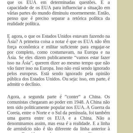
que os EUA em determinadas questões. E a
capacidade de os EUA para influenciar a situação em
várias partes do mundo diminuiu enormemente. Então,
penso que é preciso separar a retórica política da
realidade política.
E agora, o que os Estados Unidos estavam fazendo na
Ásia? A primeira coisa a notar é que os EUA não têm
força econômica e militar suficiente para engajar-se
por completo, como costumavam, na Europa e na
Ásia. Se eles dizem publicamente “vamos estar fazer
isso na Ásia”, querem dizer ao mesmo tempo que não
vão fazer isso na Europa. Isso não está sendo ignorado
pelos europeus. Está sendo ignorado pela opinião
pública dos Estados Unidos. Ou seja: isso, em parte, é
admitir o declínio.
Agora, a segunda parte é ”conter” a China. Os
comunistas chegaram ao poder em 1948. A China não
tem sido politicamente popular nos EUA. A Guerra da
Coreia, entre o Norte e o Sul da península, foi também
uma guerra entre os EUA e a China. Não a
denominamos assim, mas essa é a realidade. E a linha
de armistício não é tão diferente da linha anterior à