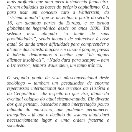
mais profundo que uma mera turbulência financeira.
Foram abaladas as bases do próprio capitalismo. Ou,
para usar um conceito caro a Wallerstein, do
“sistema-mundo” que se desenhou a partir do século
16, em algumas partes da Europa, e se tornou
globalmente hegemônico desde os anos 1800. Tal
sistema teria atingido “o limite de suas
possibilidades”, sendo incapaz de sobreviver à crise
atual. Se ainda temos dificuldade para compreender o
alcance das transformações em curso é porque, presos
à inércia, demoramos a aceitar que “há alguns
dilemas insolúveis”. “Nada dura para sempre – nem
o Universo”, lembra Wallerstein, um tanto irônico.
O segundo ponto de vista não-convencional deste
sociólogo – também um pesquisador de enorme
repercussão internacional nos terrenos da História e
da Geopolítica – diz respeito ao que virá, diante do
eventual colapso do atual sistema-mundo. Ele diverge
dos que pensam, baseados numa interpretação pouco
refinada do marxismo, que podemos permanecer
tranquilos – já que o declínio do sistema atual dará
necessariamente lugar a uma ordem fraterna e
socialista.