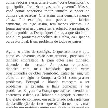
conservadoras a essa crise é dizer “corte benefícios”, o
que significa “reduzir os gastos do governo”. Mas se
você cortar benefícios reduz também o poder de
compra das pessoas. Cria assim uma demanda menos
eficaz. Por exemplo, uma pessoa que fabrica
camisetas, ou algo assim, tem menos clientes. De
forma que essa não parece ser a solução. Para mim, só
piora o problema. De qualquer forma, a questão é que
não é um problema específico da Grécia, da Espanha
ou de Portugal. É um problema de todos os países.
Agora, o efeito de contágio. O que acontece é que,
como os governos estão sem recursos, precisam de
dinheiro emprestado. E para obter esse dinheiro,
dependem do mercado. As pessoas emprestam
dinheiro com mais facilidade quando veem
possibilidades de obter reembolso. Então há, sim, um
efeito de contágio na Europa: a Grécia começa a ter
problemas, Portugal e Irlanda começam a ter
problemas, e Espanha e Itália começam a ter
problemas. E agora é a França que está se metendo em
encrencas, e depois a Holanda e a própria Alemanha.
É o efeito de contágio, em parte criado pelas agências
de classificação de risco – que não são neutras –, mas
também um problema muito real. O efeito de contágio