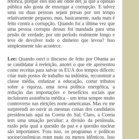
retórica, porque eles irão até onde der, já que a opinião
pública não gosta de enxergar a corrupção. E talvez
uma ou duas pessoas sejam presas por um tempo
relativamente pequeno, mas, basicamente, nada mais é
feito contra a corrupção. Quando foi a última vez que
uma pessoa corrupta dessas foi mandada para uma
prisão de verdade, por um período realmente longo e
teve de devolver todo o dinheiro que levou? Isso
simplesmente não acontece.
Lee:
Quando ouvi o discurso de feito por Obama ao
se candidatar à reeleição, anotei o que ele apresentou
como receitas para salvar os EUA dos tempos difíceis:
criar mais postos de trabalho na indústria, reconstruir a
classe média, enfatizar a educação, cortar tributos
sobre a riqueza, uma nova política energética, a
redução das importações e benefícios sociais que
incluíssem assistência médica – um tema sempre muito
controverso nas eleições norte-americanas. Mas eu me
surpreendi ao ouvir as mesmas coisas dos candidatos
presidenciais aqui na Coreia do Sul. Claro, a Coreia
tem uma situação peculiar: a divisão da península,
razão pela qual a questão da paz e a questão nuclear
são importantes. Fora isso, os programas e políticas
socioeconômicas eram mais ou menos idênticos. Isso