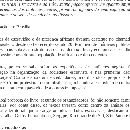
no Brasil Escravista e do Pós-Emancipação’ oferece um quadro ampl
eriências das mulheres negras, primeiras agentes da emancipação 
canos e de seus descendentes na diáspora
ção em Brasília
s da escravidão e da presença africana tiveram destaque no chama
brasileiro desde o alvorecer do século 20. Por meio de inúmeras public
z mais sobre as estruturas sociais, demográficas, econômicas e cultu
, assim como de sua população de africanos e descendentes.
anto, pouco se sabe sobre as experiências de mulheres negras.
ipação na organização da sociedade escravista e nas primeiras dé
pação? Como elaboraram sociabilidades, modificando a própria vid
res? Como protestaram com obstinação, minando a escravidão e contra
aceitaram com passividade a opressão imposta?
ipal proposta do livro, segundo os organziadores, foi não somente cami
las. Por conta disso, os textos tiveram como centro da análise o
dade territorial que abrange grandes cidades escravistas, destacand
Paraíba, Goiás, Pernambuco, Sergipe, Rio Grande do Sul, São Paulo e 
as encobertas