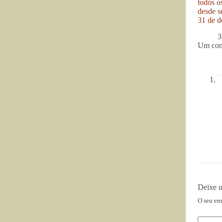
todos o
desde se
31 de d
3
Um com
Deixe 
O seu en