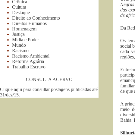
Crônica
Negras 
Cultura
das exp
Destaque
de afri
Direito ao Conhecimento
Direitos Humanos
Da Reda
Homenagem
Justiça
Mídia e Poder
Os tema
Mundo
social 
Racismo
cada ve
Racismo Ambiental
regiões
Reforma Agrária
Trabalho Escravo
Entret
partic
CONSULTA ACERVO
emanci
familia
Clique aqui para consultar postagens publicadas até
de que 
31/dez/15
.
A princ
meio de
diversi
Bahia, 
Silhuet