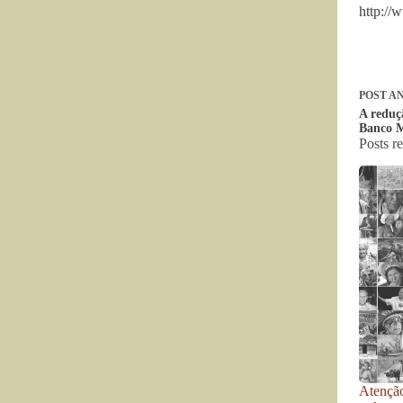
http://
POST
AN
A reduç
Banco 
Posts r
Atenção