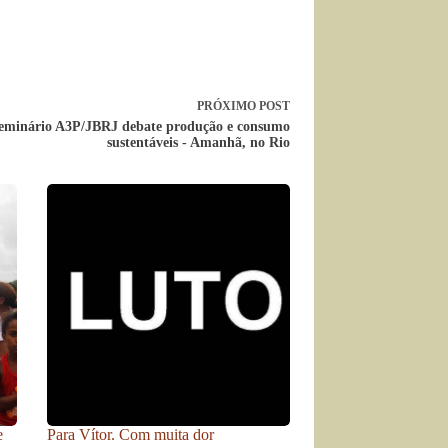
PRÓXIMO
POST
Seminário A3P/JBRJ debate produção e consumo
sustentáveis - Amanhã, no Rio
e
Para Vítor. Com muita dor