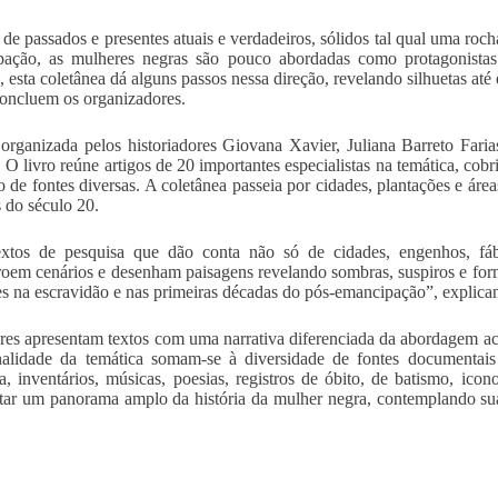
de passados e presentes atuais e verdadeiros, sólidos tal qual uma rocha
pação, as mulheres negras são pouco abordadas como protagonistas
 esta coletânea dá alguns passos nessa direção, revelando silhuetas até
concluem os organizadores.
organizada pelos historiadores Giovana Xavier, Juliana Barreto Fari
a. O livro reúne artigos de 20 importantes especialistas na temática, cob
o de fontes diversas. A coletânea passeia por cidades, plantações e áre
 do século 20.
extos de pesquisa que dão conta não só de cidades, engenhos, fá
roem cenários e desenham paisagens revelando sombras, suspiros e for
s na escravidão e nas primeiras décadas do pós-emancipação”, explica
res apresentam textos com uma narrativa diferenciada da abordagem aca
nalidade da temática somam-se à diversidade de fontes documentais u
ura, inventários, músicas, poesias, registros de óbito, de batismo, ico
tar um panorama amplo da história da mulher negra, contemplando sua 