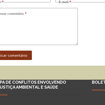
e
*
E-mail
*
onar comentário
*
licar comentário
PA DE CONFLITOS ENVOLVENDO
BOLE
JUSTIÇA AMBIENTAL E SAÚDE