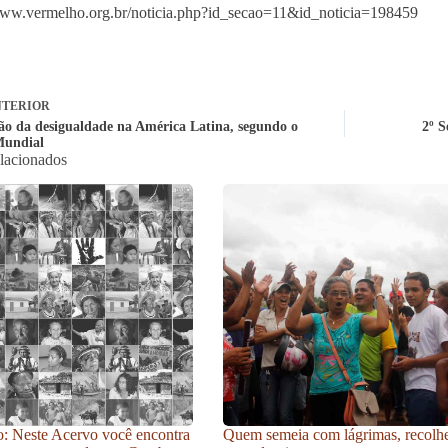
www.vermelho.org.br/noticia.php?id_secao=11&id_noticia=198459
TERIOR
ão da desigualdade na América Latina, segundo o
2º 
Mundial
elacionados
: Neste Acervo você encontra
Quem semeia com lágrimas, recolh