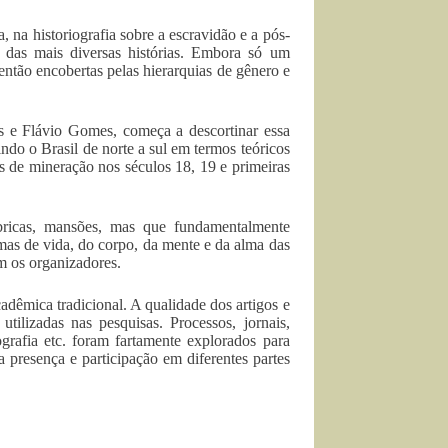
, na historiografia sobre a escravidão e a pós-
 das mais diversas histórias. Embora só um
 então encobertas pelas hierarquias de gênero e
as e Flávio Gomes, começa a descortinar essa
rindo o Brasil de norte a sul em termos teóricos
as de mineração nos séculos 18, 19 e primeiras
bricas, mansões, mas que fundamentalmente
mas de vida, do corpo, da mente e da alma das
m os organizadores.
dêmica tradicional. A qualidade dos artigos e
tilizadas nas pesquisas. Processos, jornais,
nografia etc. foram fartamente explorados para
presença e participação em diferentes partes