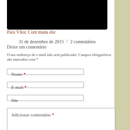
Para Vítor. Com muita dor
31 de dezembro de 2015
2 comentários
Deixe um comentário
O seu endereço de e-mail não será publicado.
Campos obrigatórios
são marcados com
*
Nome
*
E-mail
*
Site
Adicionar comentário
*