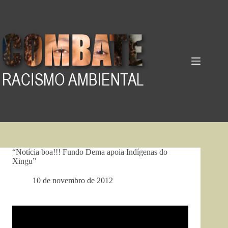
Pular
para
o
conteúdo
“Notícia boa!!! Fundo Dema apoia Indígenas do
Xingu”
10 de novembro de 2012