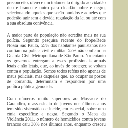
preconceito, oferece um tratamento dirigido ao cidadão
rico e branco e outro para cidadão pobre e negro,
selecionando aqueles que serão punidos e aqueles que
poderão agir sem a devida regulação da lei ou até com
a sua absoluta conivência.
A maior parte da população não acredita mais na sua
polícia. Segundo pesquisa recente do Ibope/Rede
Nossa São Paulo, 55% dos habitantes paulistanos não
confiam na polícia civil e militar. 52% não confiam na
Guarda Civil Metropolitana de São Paulo. No entanto
os governos entregam a esses profissionais armais
letais e não letais, que, ao invés de proteger, se voltam
contra a população. Somos todos reféns não apenas de
maus policiais, mas daqueles que, ao ocupar os postos
de comando, determinam e respondem por uma
política pública genocida.
Com números muito superiores ao Massacre do
Carandiru, o assassinato de jovens nos últimos anos
tem sido sistemático e incide, em especial, sobre uma
etnia específica: a negra. Segundo o Mapa da
Violência 2011, o número de homicídios contra jovens
brancos caiu 30% nos últimos anos, enquanto cresceu