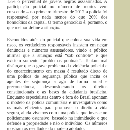
13% o percentual de jovens negros assassinados. A
participação policial no número de mortes vem
crescendo – no primeiro trimestre de 2012 a polícia foi
responsável por nada menos do que 20% dos
homicídios da capital. O termo genocídio é, portanto, o
que melhor define a situação.
Escondidos atrás do policial que coloca sua vida em
risco, os verdadeiros responsáveis insistem em negar
denúncias e números assustadores, vindo a público
afirmar que a situação está “sob controle” e que
existem somente “problemas pontuais”. Tentam mal
disfarçar que o grave problema da violência policial e
do encarceiramento em massa é resultado direto de
uma política de segurança pública que incita os
agentes de segurança a agir de forma brutal e
preconceituosa, desconsiderando os direitos
constitucionais e as bases da cidadania brasileira.
Enquanto especialistas dentro e fora do Brasil apontam
o modelo da polícia comunitária e investigativa como
os mais eficientes para promover o direito à vida
segura, ainda vivemos com uma polícia que investe no
policiamento ostensivo, baseado na intimidação e que
defende a propriedade e não o indivíduo. Os números
mostram os resultados do modelo adotado: