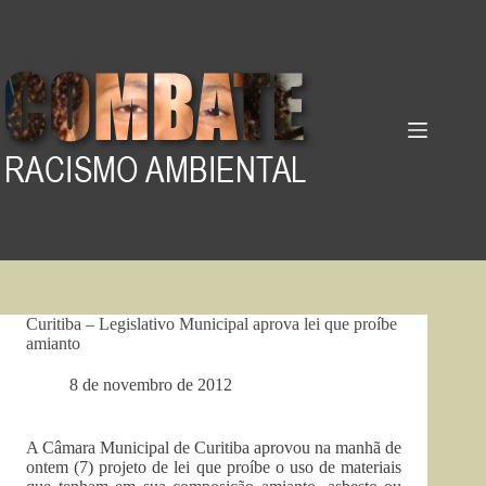
Pular
para
o
conteúdo
Curitiba – Legislativo Municipal aprova lei que proíbe
amianto
8 de novembro de 2012
A Câmara Municipal de Curitiba aprovou na manhã de
ontem (7) projeto de lei que proíbe o uso de materiais