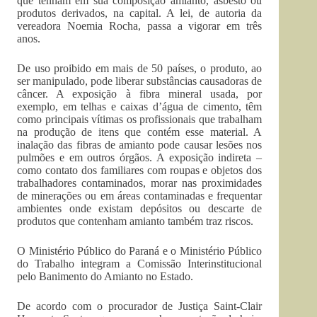
que tenham em sua composição amianto, asbesto ou
produtos derivados, na capital. A lei, de autoria da
vereadora Noemia Rocha, passa a vigorar em três
anos.
De uso proibido em mais de 50 países, o produto, ao
ser manipulado, pode liberar substâncias causadoras de
câncer. A exposição à fibra mineral usada, por
exemplo, em telhas e caixas d’água de cimento, têm
como principais vítimas os profissionais que trabalham
na produção de itens que contém esse material. A
inalação das fibras de amianto pode causar lesões nos
pulmões e em outros órgãos. A exposição indireta –
como contato dos familiares com roupas e objetos dos
trabalhadores contaminados, morar nas proximidades
de minerações ou em áreas contaminadas e frequentar
ambientes onde existam depósitos ou descarte de
produtos que contenham amianto também traz riscos.
O Ministério Público do Paraná e o Ministério Público
do Trabalho integram a Comissão Interinstitucional
pelo Banimento do Amianto no Estado.
De acordo com o procurador de Justiça Saint-Clair