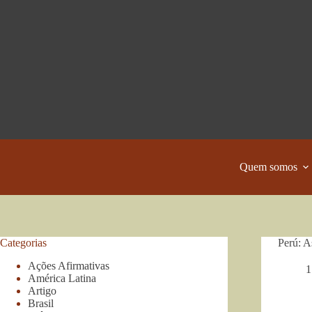
Pular
para
o
conteúdo
Quem somos
Categorias
Perú: A
Ações Afirmativas
1
América Latina
Artigo
Brasil