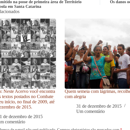
imitido na posse de primeira área de Território
Os danos oc
ola em Santa Catarina
elacionados
: Neste Acervo você encontra
Quem semeia com lágrimas, recolh
s textos postados no Combate
com alegria
u início, no final de 2009, até
31 de dezembro de 2015
ezembro de 2015.
Um comentário
1 de dezembro de 2015
um comentário
dereço de e-mail não será publicado.
Campos obrigatórios são marcados com
*