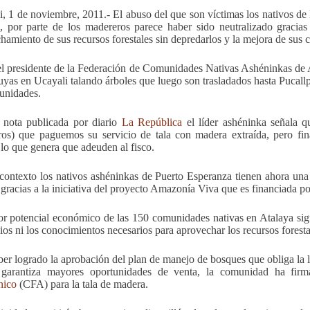
i, 1 de noviembre, 2011.- El abuso del que son víctimas los nativos d
, por parte de los madereros parece haber sido neutralizado graci
hamiento de sus recursos forestales sin depredarlos y la mejora de sus 
l presidente de la Federación de Comunidades Nativas Ashéninkas de 
suyas en Ucayali talando árboles que luego son trasladados hasta Pucal
unidades.
 nota publicada por diario
La República
el líder ashéninka señala 
os) que paguemos su servicio de tala con madera extraída, pero fi
 lo que genera que adeuden al fisco.
contexto los nativos ashéninkas de Puerto Esperanza tienen ahora una
gracias a la iniciativa del proyecto Amazonía Viva que es financiada p
r potencial económico de las 150 comunidades nativas en Atalaya sig
ios ni los conocimientos necesarios para aprovechar los recursos foresta
ber logrado la aprobación del plan de manejo de bosques que obliga la ley
 garantiza mayores oportunidades de venta, la comunidad ha fir
ico
(CFA) para la tala de madera.