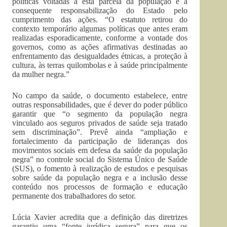
políticas voltadas a esta parcela da população e a
consequente responsabilização do Estado pelo
cumprimento das ações. “O estatuto retirou do
contexto temporário algumas políticas que antes eram
realizadas esporadicamente, conforme a vontade dos
governos, como as ações afirmativas destinadas ao
enfrentamento das desigualdades étnicas, a proteção à
cultura, às terras quilombolas e à saúde principalmente
da mulher negra.”
No campo da saúde, o documento estabelece, entre
outras responsabilidades, que é dever do poder público
garantir que “o segmento da população negra
vinculado aos seguros privados de saúde seja tratado
sem discriminação”. Prevê ainda “ampliação e
fortalecimento da participação de lideranças dos
movimentos sociais em defesa da saúde da população
negra” no controle social do Sistema Único de Saúde
(SUS), o fomento à realização de estudos e pesquisas
sobre saúde da população negra e a inclusão desse
conteúdo nos processos de formação e educação
permanente dos trabalhadores do setor.
Lúcia Xavier acredita que a definição das diretrizes
garantiu uma “fonte jurídica segura” para que os