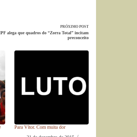
PRÓXIMO
POST
PF alega que quadros do “Zorra Total” incitam
preconceito
e
Para Vítor. Com muita dor