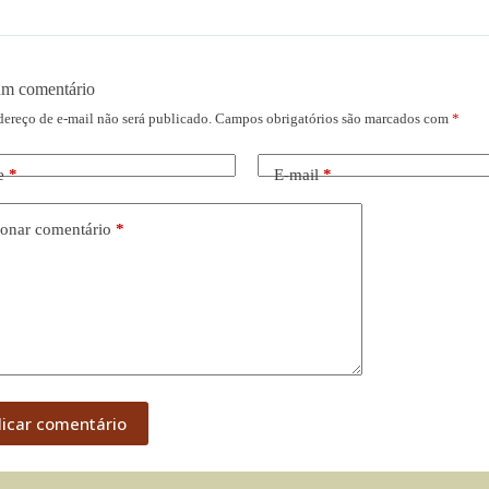
um comentário
dereço de e-mail não será publicado.
Campos obrigatórios são marcados com
*
e
*
E-mail
*
onar comentário
*
licar comentário