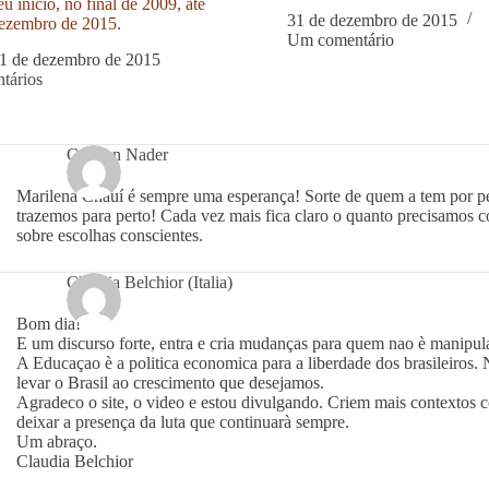
u início, no final de 2009, até
31 de dezembro de 2015
ezembro de 2015.
Um comentário
1 de dezembro de 2015
tários
Carmen Nader
Marilena Chauí é sempre uma esperança! Sorte de quem a tem por per
trazemos para perto! Cada vez mais fica claro o quanto precisamos c
sobre escolhas conscientes.
Claudia Belchior (Italia)
Bom dia!
E um discurso forte, entra e cria mudanças para quem nao è manipul
A Educaçao è a politica economica para a liberdade dos brasileiros. 
levar o Brasil ao crescimento que desejamos.
Agradeco o site, o video e estou divulgando. Criem mais contextos 
deixar a presença da luta que continuarà sempre.
Um abraço.
Claudia Belchior