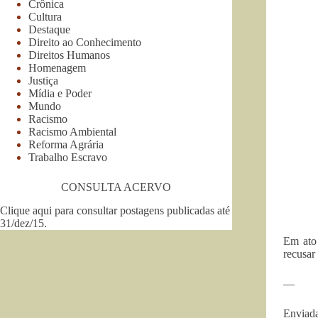
Crônica
Cultura
Destaque
Direito ao Conhecimento
Direitos Humanos
Homenagem
Justiça
Mídia e Poder
Mundo
Racismo
Racismo Ambiental
Reforma Agrária
Trabalho Escravo
CONSULTA ACERVO
Clique aqui para consultar postagens publicadas até
31/dez/15
.
Em ato 
recusar 
—
Enviada