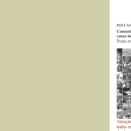
POST
AN
Comunid
causa d
Posts r
Atenção
todos o