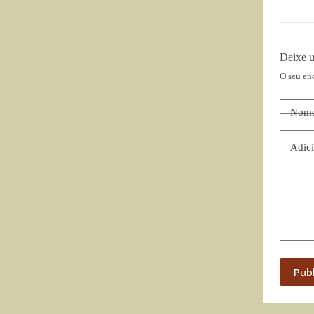
Deixe 
O seu en
Nom
Adici
Pub