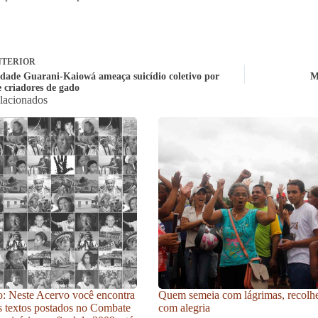
TERIOR
ade Guarani-Kaiowá ameaça suicídio coletivo por
M
e criadores de gado
elacionados
: Neste Acervo você encontra
Quem semeia com lágrimas, recolh
s textos postados no Combate
com alegria