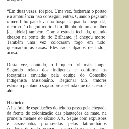
“Em duas vezes, foi pior. Uma vez, fecharam o portão
e a ambulância não conseguiu entrar. Quando pegaram
o meu filho para levar no hospital, quando chegou lá,
o corpo já chegou morto. Um filhinho de uma mulher
[da aldeia] também. Com a estrada fechada, quando
chegou na ponte do rio Brilhante, já chegou morto.
Também uma vez colocaram fogo em tudo,
queimaram as casas. Eles são culpados de tudo”,
acusa.
Desta vez, contudo, o bloqueio foi mais longe.
Segundo relato dos indígenas e conforme as
fotografias enviadas pela equipe do Conselho
Indigenista Missionário, Regional MS, tratores
estariam plantando soja sobre a estrada que dá acesso à
aldeia.
Histórico
A história de espoliações do tekoha passa pela chegada
da frente de colonização das plantações de mate, na
primeira metade do século XX. Segue com expulsões
e assassinatos promovidos pelos latifundiários
criadores de gado, perpassa a cana-de-açucar e agora