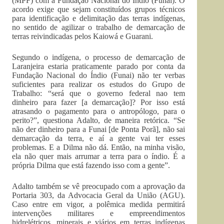
(MPF) com a Fundação Nacional do Índio (Funai). O
acordo exige que sejam constituídos grupos técnicos
para identificação e delimitação das terras indígenas,
no sentido de agilizar o trabalho de demarcação de
terras reivindicadas pelos Kaiowá e Guarani.
Segundo o indígena, o processo de demarcação de
Laranjeira estaria praticamente parado por conta da
Fundação Nacional do Índio (Funai) não ter verbas
suficientes para realizar os estudos do Grupo de
Trabalho: “será que o governo federal nao tem
dinheiro para fazer [a demarcação]? Por isso está
atrasando o pagamento para o antropólogo, para o
perito?”, questiona Adalto, de maneira retórica. “Se
não der dinheiro para a Funai [de Ponta Porã], não sai
demarcação da terra, e aí a gente vai ter esses
problemas. E a Dilma não dá. Então, na minha visão,
ela não quer mais arrumar a terra para o índio. É a
própria Dilma que está fazendo isso com a gente”.
Adalto também se vê preocupado com a aprovação da
Portaria 303, da Advocacia Geral da União (AGU).
Caso entre em vigor, a polêmica medida permitirá
intervenções militares e empreendimentos
hidrelétricos, minerais e viários em terras indígenas