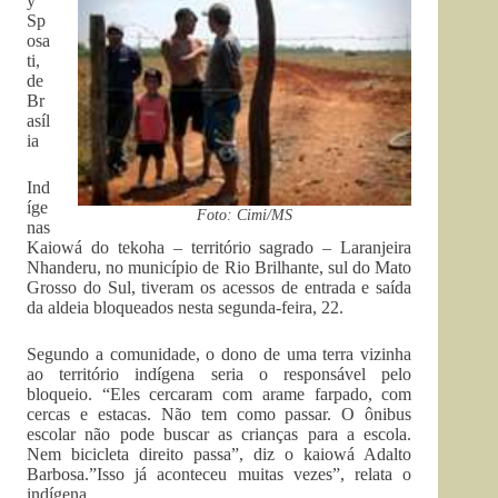
y
Sp
osa
ti,
de
Br
asíl
ia
Ind
íge
Foto: Cimi/MS
nas
Kaiowá do tekoha – território sagrado – Laranjeira
Nhanderu, no município de Rio Brilhante, sul do Mato
Grosso do Sul, tiveram os acessos de entrada e saída
da aldeia bloqueados nesta segunda-feira, 22.
Segundo a comunidade, o dono de uma terra vizinha
ao território indígena seria o responsável pelo
bloqueio. “Eles cercaram com arame farpado, com
cercas e estacas. Não tem como passar. O ônibus
escolar não pode buscar as crianças para a escola.
Nem bicicleta direito passa”, diz o kaiowá Adalto
Barbosa.”Isso já aconteceu muitas vezes”, relata o
indígena.