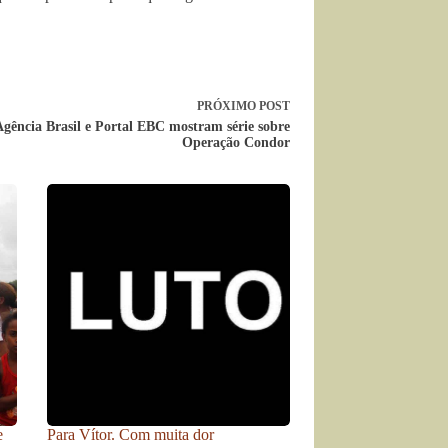
PRÓXIMO
POST
Agência Brasil e Portal EBC mostram série sobre
Operação Condor
e
Para Vítor. Com muita dor