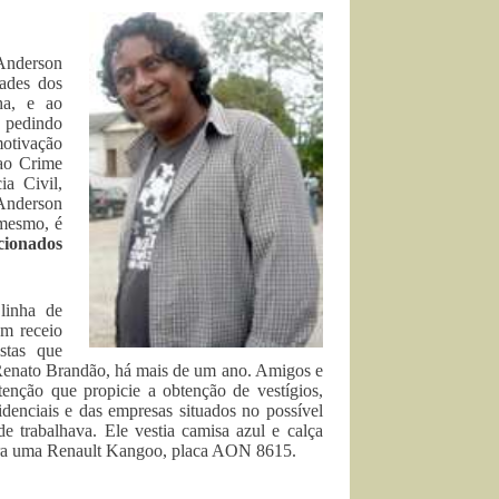
 Anderson
ades dos
ha, e ao
, pedindo
motivação
 ao Crime
ia Civil,
Anderson
 mesmo, é
acionados
linha de
em receio
stas que
 Renato Brandão, há mais de um ano. Amigos e
enção que propicie a obtenção de vestígios,
idenciais e das empresas situados no possível
e trabalhava. Ele vestia camisa azul e calça
 era uma Renault Kangoo, placa AON 8615.