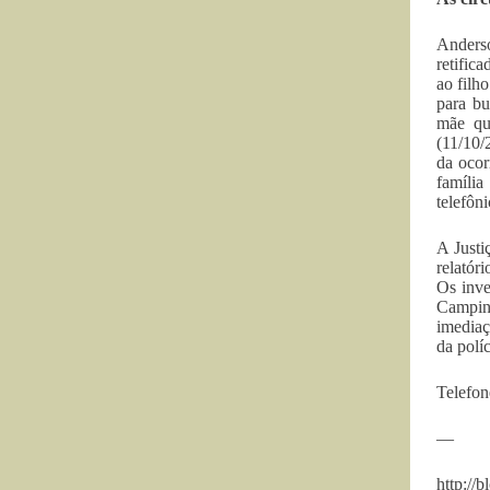
Anderso
retific
ao filh
para bu
mãe qu
(11/10/
da ocor
família
telefôni
A Justi
relatór
Os inve
Campina
imediaç
da polí
Telefon
—
http://