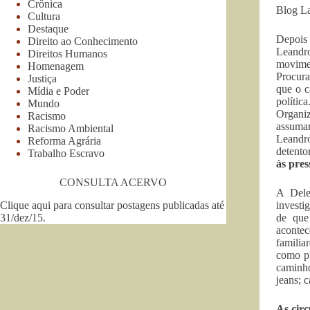
Crônica
Blog La
Cultura
Destaque
Depois 
Direito ao Conhecimento
Leandro
Direitos Humanos
movime
Homenagem
Procura
Justiça
que o c
Mídia e Poder
polític
Mundo
Organiz
Racismo
assumam
Racismo Ambiental
Leandro
Reforma Agrária
detento
Trabalho Escravo
às pres
CONSULTA ACERVO
A Dele
Clique aqui para consultar postagens publicadas até
investi
31/dez/15
.
de que
acontec
familia
como pi
caminho
jeans; 
As cir