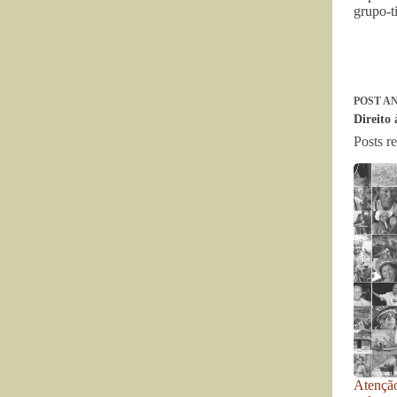
grupo-t
POST
AN
Direito
Posts r
Atenção