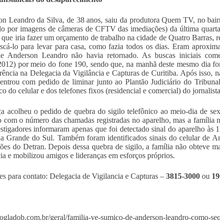
n Leandro da Silva, de 38 anos, saiu da produtora Quem TV, no bair
ado por imagens de câmeras de CFTV das imediações) da última quarta-
o que iria fazer um orçamento de trabalho na cidade de Quatro Barras, r
scá-lo para levar para casa, como fazia todos os dias. Eram aprox
e Anderson Leandro não havia retornado. As buscas iniciais com
2012) por meio do fone 190, sendo que, na manhã deste mesmo dia fo
rência na Delegacia da Vigilância e Capturas de Curitiba. Após isso, n
 entrou com pedido de liminar junto ao Plantão Judiciário do Tribunal
co do celular e dos telefones fixos (residencial e comercial) do jornalista
ça acolheu o pedido de quebra do sigilo telefônico ao meio-dia de se
io com o número das chamadas registradas no aparelho, mas a família
stigadores informaram apenas que foi detectado sinal do aparelho às 
 Grande do Sul. Também foram identificados sinais do celular de An
ões do Detran. Depois dessa quebra de sigilo, a família não obteve m
cia e mobilizou amigos e lideranças em esforços próprios.
es para contato: Delegacia de Vigilancia e Capturas –
3815-3000
ou
19
blogladob.com.br/geral/familia-ve-sumico-de-anderson-leandro-como-seq