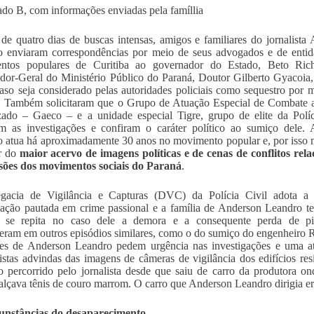
do B, com informações enviadas pela famíllia
de quatro dias de buscas intensas, amigos e familiares do jornalista
 enviaram correspondências por meio de seus advogados e de entid
ntos populares de Curitiba ao governador do Estado, Beto Ric
dor-Geral do Ministério Público do Paraná, Doutor Gilberto Gyacoia
aso seja considerado pelas autoridades policiais como sequestro por 
a. Também solicitaram que o Grupo de Atuação Especial de Combate
ado – Gaeco – e a unidade especial Tigre, grupo de elite da Políc
 as investigações e confiram o caráter político ao sumiço dele. 
 atua há aproximadamente 30 anos no movimento popular e, por isso
r do
maior acervo de imagens políticas e de cenas de conflitos rel
sões dos movimentos sociais do Paraná
.
gacia de Vigilância e Capturas (DVC) da Polícia Civil adota a 
gação pautada em crime passional e a família de Anderson Leandro t
 se repita no caso dele a demora e a consequente perda de pi
eram em outros episódios similares, como o do sumiço do engenheiro
res de Anderson Leandro pedem urgência nas investigações e uma at
stas advindas das imagens de câmeras de vigilância dos edifícios res
 percorrido pelo jornalista desde que saiu de carro da produtora ond
calçava tênis de couro marrom. O carro que Anderson Leandro dirigia
cunstâncias do desaparecimento