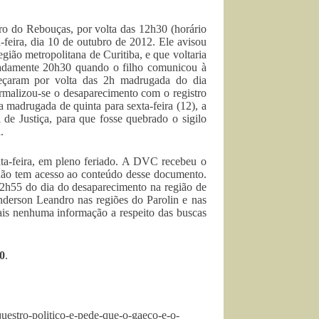
ro do Rebouças, por volta das 12h30 (horário
feira, dia 10 de outubro de 2012. Ele avisou
egião metropolitana de Curitiba, e que voltaria
imadamente 20h30 quando o filho comunicou à
eçaram por volta das 2h madrugada do dia
rmalizou-se o desaparecimento com o registro
a madrugada de quinta para sexta-feira (12), a
 de Justiça, para que fosse quebrado o sigilo
.
xta-feira, em pleno feriado. A DVC recebeu o
 não tem acesso ao conteúdo desse documento.
12h55 do dia do desaparecimento na região de
derson Leandro nas regiões do Parolin e nas
ais nenhuma informação a respeito das buscas
0
.
uestro-politico-e-pede-que-o-gaeco-e-o-