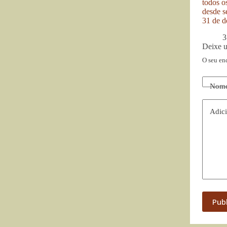
todos o
desde se
31 de d
3
Deixe 
O seu en
Nom
Adici
Pub