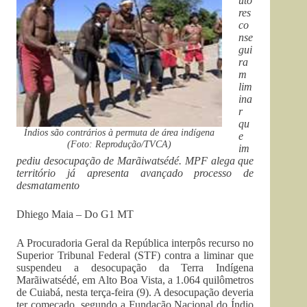
uto
res
co
nse
gui
ra
m
lim
ina
r
qu
Índios são contrários à permuta de área indígena
e
(Foto: Reprodução/TVCA)
im
pediu desocupação de Marãiwatsédé. MPF alega que
território já apresenta avançado processo de
desmatamento
Dhiego Maia – Do G1 MT
A Procuradoria Geral da República interpôs recurso no
Superior Tribunal Federal (STF) contra a liminar que
suspendeu a desocupação da Terra Indígena
Marãiwatsédé, em Alto Boa Vista, a 1.064 quilômetros
de Cuiabá, nesta terça-feira (9). A desocupação deveria
ter começado, segundo a Fundação Nacional do Índio