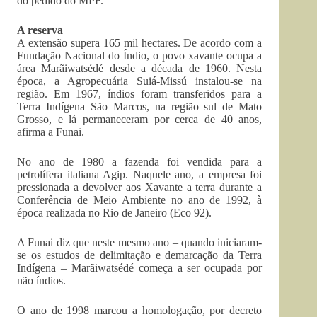
do pedido do MPF.
A reserva
A extensão supera 165 mil hectares. De acordo com a
Fundação Nacional do Índio, o povo xavante ocupa a
área Marãiwatsédé desde a década de 1960. Nesta
época, a Agropecuária Suiá-Missú instalou-se na
região. Em 1967, índios foram transferidos para a
Terra Indígena São Marcos, na região sul de Mato
Grosso, e lá permaneceram por cerca de 40 anos,
afirma a Funai.
No ano de 1980 a fazenda foi vendida para a
petrolífera italiana Agip. Naquele ano, a empresa foi
pressionada a devolver aos Xavante a terra durante a
Conferência de Meio Ambiente no ano de 1992, à
época realizada no Rio de Janeiro (Eco 92).
A Funai diz que neste mesmo ano – quando iniciaram-
se os estudos de delimitação e demarcação da Terra
Indígena – Marãiwatsédé começa a ser ocupada por
não índios.
O ano de 1998 marcou a homologação, por decreto