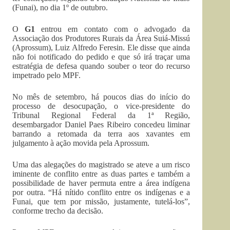
(Funai), no dia 1º de outubro.
O
G1
entrou em contato com o advogado da
Associação dos Produtores Rurais da Área Suiá-Missú
(Aprossum), Luiz Alfredo Feresin. Ele disse que ainda
não foi notificado do pedido e que só irá traçar uma
estratégia de defesa quando souber o teor do recurso
impetrado pelo MPF.
No mês de setembro, há poucos dias do início do
processo de desocupação, o vice-presidente do
Tribunal Regional Federal da 1ª Região,
desembargador Daniel Paes Ribeiro concedeu liminar
barrando a retomada da terra aos xavantes em
julgamento à ação movida pela Aprossum.
Uma das alegações do magistrado se ateve a um risco
iminente de conflito entre as duas partes e também a
possibilidade de haver permuta entre a área indígena
por outra. “Há nítido conflito entre os indígenas e a
Funai, que tem por missão, justamente, tutelá-los”,
conforme trecho da decisão.