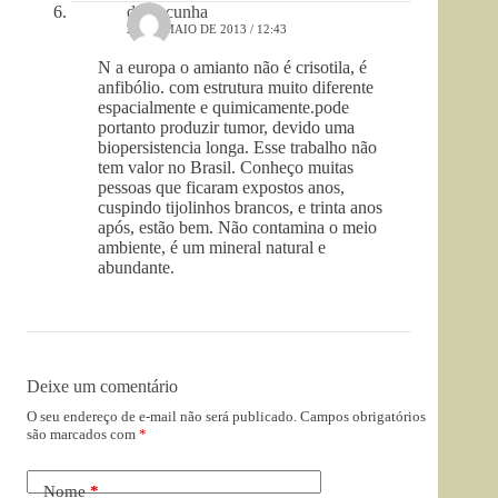
darci cunha
25 DE MAIO DE 2013 / 12:43
N a europa o amianto não é crisotila, é
anfibólio. com estrutura muito diferente
espacialmente e quimicamente.pode
portanto produzir tumor, devido uma
biopersistencia longa. Esse trabalho não
tem valor no Brasil. Conheço muitas
pessoas que ficaram expostos anos,
cuspindo tijolinhos brancos, e trinta anos
após, estão bem. Não contamina o meio
ambiente, é um mineral natural e
abundante.
Deixe um comentário
O seu endereço de e-mail não será publicado.
Campos obrigatórios
são marcados com
*
Nome
*