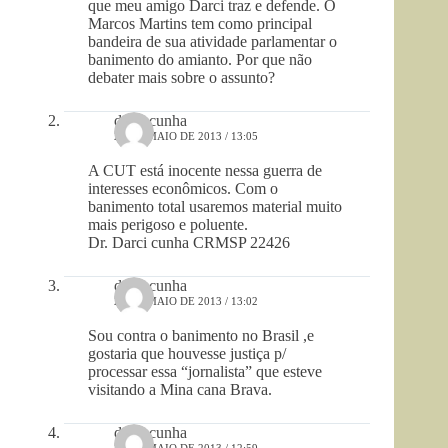
que meu amigo Darci traz e defende. O
Marcos Martins tem como principal
bandeira de sua atividade parlamentar o
banimento do amianto. Por que não
debater mais sobre o assunto?
darci cunha
25 DE MAIO DE 2013 / 13:05
A CUT está inocente nessa guerra de
interesses econômicos. Com o
banimento total usaremos material muito
mais perigoso e poluente.
Dr. Darci cunha CRMSP 22426
darci cunha
25 DE MAIO DE 2013 / 13:02
Sou contra o banimento no Brasil ,e
gostaria que houvesse justiça p/
processar essa “jornalista” que esteve
visitando a Mina cana Brava.
darci cunha
25 DE MAIO DE 2013 / 12:59