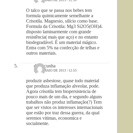
O talco que se passa nos bebes tem
formula quimicamente semelhante a
Crisotila. Magnesio, silício como base.
Formula da Crisotila: Mg3 Si2O5(OH)4.
disposto laminarmente com grande
resistência( mais que aço) e no entanto
biodegradável. É um material mágico.
Entra com 5% na confecção de telhas e
outros materiais.
darci cunha
25 DE MAIO DE 2013 / 12:53
produzir asbestose, quase todo material
que produza inflamação alveolar, pode.
Agora crisotila tem biopersistencia de
pouco mais de um dia, e segundo alguns
trabalhos não produz inflamação(?) Tem
que ser vistos os interesses internacionais
que estão por traz dessa guerra, da qual
seremos vitimas, economica e
socialmente.