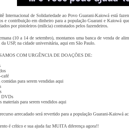
tê Internacional de Solidariedade ao Povo Guarani-Kaiowá e
os e contribuição em dinheiro para a população Guarani e Kaiowá q
tiados por pistoleiros (milicia) contratados pelos fazendeiros.
emana (10 a 14 de setembro), montamos uma banca de venda de alimen
a da USP, na cidade universitária, aqui em São Paulo.
SAMOS COM URGÊNCIA DE DOAÇÕES DE:
s
dos
-café
s comidas para serem vendidas aqui
s
s
/ DVDs
s materiais para serem vendidos aqui
recurso arrecadado será revertido para a população Guarani-Kaiowá ac
to é crítico e sua ajuda faz MUITA diferença agora!!