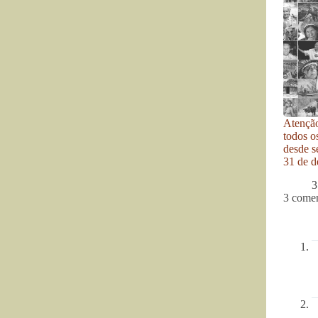
Atenção
todos o
desde se
31 de d
3
3 comen