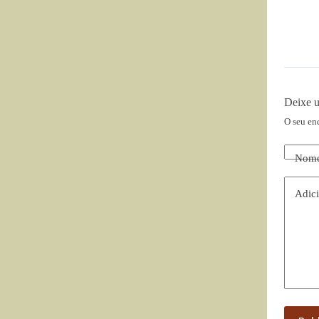
Deixe 
O seu en
Nom
Adici