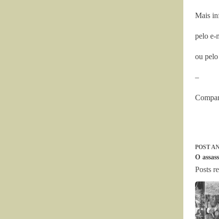
Mais in
pelo e-
ou pelo
–
Compart
POST
AN
O assass
Posts r