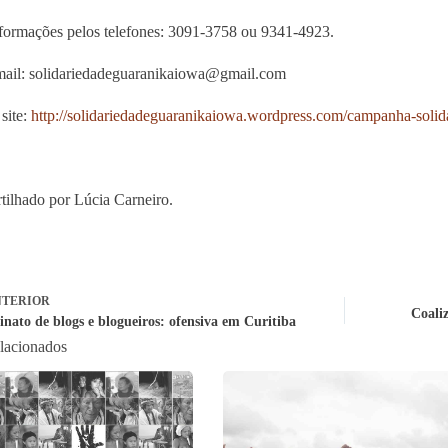
formações pelos telefones: 3091-3758 ou 9341-4923.
mail: solidariedadeguaranikaiowa
@gmail.com
 site:
http://
solidariedadeguaranikaiowa.
wordpress.com/
campanha-solida
ilhado por Lúcia Carneiro.
TERIOR
Coaliz
inato de blogs e blogueiros: ofensiva em Curitiba
elacionados