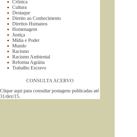
Crônica
Cultura
Destaque
Direito ao Conhecimento
Direitos Humanos
Homenagem
Justiça
Mídia e Poder
Mundo
Racismo
Racismo Ambiental
Reforma Agrária
Trabalho Escravo
CONSULTA ACERVO
Clique aqui para consultar postagens publicadas até
31/dez/15
.