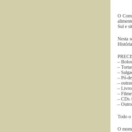
O Comi
aliment
Sul e si
Nesta s
Históri
PRECI
– Bolos
– Torta
– Salga
– Pó-de
– outra
– Livro
– Filme
– CDs 
– Outro
Todo o 
O momen