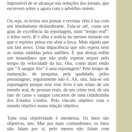
impossível de se alcançar nas redações dos jornais, que
escrevem sobre o agora com o advérbio ontem.
Ou seja, os textos nos jornais e revistas vêm à luz com
um imediatismo deslumbrante. Fala-se até, como um
grau de excelência da reportagem, num “tempo real”:
o leitor ouve, lê e olha a notícia no mesmo instante em
que o repórter pensa em abrir a boca. Mais rápido que
um fast news. Uma impaciência que não espera nem
as ondas emitidas pelos satélites. E que deseja enfim
um instantâneo que não pode esperar sequer pelo
tempo da velocidade da luz. Ora, como dizer então
que “A sangue frio” é uma reportagem? Pelo tempo de
maturação, de pesquisa, pela qualidade, pelos
personagens, seguramente não é. Ah, sim, fala-se em
reportagem porque esse esse livro é um relato de um
mundo real, de pessoas reais, de um crime real, de um
fato de carne e sangue concretos de uma cidadezinha
dos Estados Unidos. Pelo vínculo objetivo com o
mundo objetivo numa relação objetiva.
Toda essa objetividade é mentirosa. Os fatos são
objetivos, sim. Mas por mais contundentes, os fatos
não falam por si, pelo menos não falam com