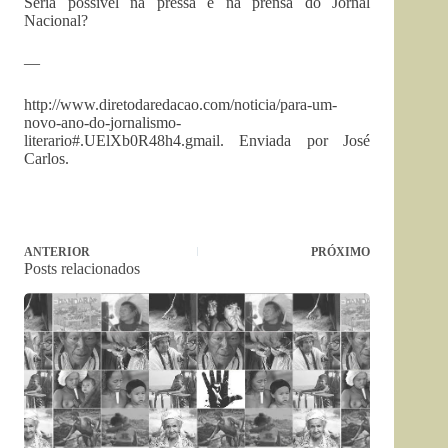
Seria possível na pressa e na prensa do Jornal
Nacional?
—
http://www.diretodaredacao.com/noticia/para-um-
novo-ano-do-jornalismo-
literario#.UElXb0R48h4.gmail. Enviada por José
Carlos.
ANTERIOR
PRÓXIMO
Posts relacionados