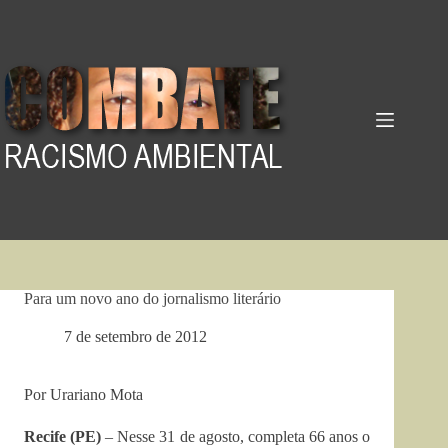
Pular
para
o
conteúdo
Para um novo ano do jornalismo literário
7 de setembro de 2012
Por Urariano Mota
Recife (PE)
– Nesse 31 de agosto, completa 66 anos o