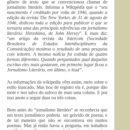
gênero de texto que se convencionou chamar de
jornalismo literário. Informa a Wikipédía que o “
seu
nascimento é creditado por volta de 1946, quando a
edição da revista The New Yorker, de 31 de agosto de
1946, dedicou toda a edição para publicar o que se
tornaria uma das principais referências em jornalismo
literário: Hiroshima, de John Hersey
”. E mais diz:
“
um artigo da revista da Intercom (Sociedade
Brasileira de Estudos Interdisciplinares da
Comunicação) mostrou o resultado de uma pesquisa
com leitores. A mesma notícia foi exibida de quatro
formas diferentes. Quando perguntados qual daquelas
escritas eles mais gostaram, em primeiro lugar ficou o
Jornalismo Literário, em último, o lead”.
As informações da wikipedia vêm assim, meio sobre o
estilo truncado. Mas boa de registro ela é, porque dão
mote e nos salva do sufoco de mais uma coluna. E por
isso anoto a seguir duas ou três coisas.
Bem antes do “jornalismo literário” se reconhecia que
um texto jornalístico poderia ser grávido de poesia, e
de tal maneira que não se encontrava em muitos
poemas. Mas já então havia a pergunta, em trabalhos