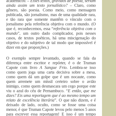
acadêmicos:
– Esses textos, grávidos de poesia, seriam
ainda assim um texto jornalístico?
– Claro, como
gênero, são poesia. Como meio, como mensagem
publicada, são jornalismo, mas de uma qualidade rara,
e tão rara que somente mantêm o vínculo com o
jornalismo pela referência objetiva com o mundo. (O
que é, reconhecemos, essa “
referência objetiva com o
mundo
”, um outro dado complicador, pois nesses
casos, de textos poéticos, há uma miscigenação do
objetivo e do subjetivo de tal modo que impossível é
dizer em que proporções.)
O exemplo sempre levantado, quando se fala da
diferença entre escritor e repórter, é o de Truman
Capote com livro
A Sangue Frio
. Lembra-se isso
como quem joga uma carta decisiva sobre a mesa,
como quem dá um golpe que é um nocaute, como
quem arremete um míssil certeiro sobre o avião
inimigo, como quem desmascara um cego porque este
viu o azul do céu de Pernambuco. “
E então, que me
dizes? Eis uma reportagem que é ao mesmo tempo um
relato de excelência literária
”. O que não dizem, e é
deixado de lado, oculto, como se fosse uma coisa
menor, é que Truman Capote levou pelo menos 5 anos
para escrever essa reportagem! E isso é um tempo