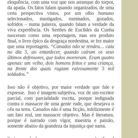
eloquência, com uma voz que nos arranque do torpor,
da apatia. Os fatos falam quando organizados, de uma
certa perspectiva vistos, por um olho humano
selecionados, mastigados, ruminados, gozados,
sofridos – numa palavra, quando falam a verdade da
viva experiência. Os Sertões de Euclides da Cunha
nasceram como uma reportagem, mas seu produto
final, o livro épico da desgraça nordestina, se fez maior
que uma reportagem.
“Canudos não se rendeu… caiu
no dia 5, ao entardecer, quando caíram os seus
últimos defensores, que todos morreram. Eram quatro
apenas: um velho, dois homens feitos e uma criança,
na frente dos quais rugiam raivosamente 5 mil
soldados.”
Isso não é objetivo, por maior verdade que fale e
expresse. Isso é imagem subjetiva, voz de um escritor
parcial, com parcialidade escrita, porque indignada
contra o massacre de uma gente rude, que desejava o
céu na terra. Canudos não é uma ficção, infelizmente é
um fato real, um massacre objetivo. Mas é literatura,
porque é narrado com vigor, maestria e paixão,
somente abaixo da grandeza da injustiça que narra.