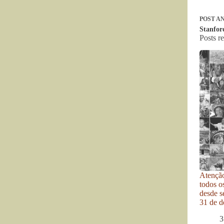
POST
AN
Stanford
Posts r
Atenção
todos o
desde se
31 de d
3