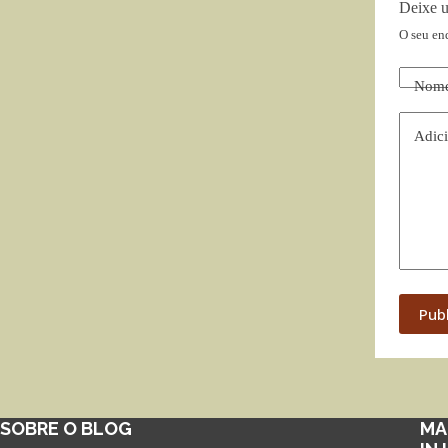
Deixe 
O seu en
Nom
Adici
Pub
SOBRE O BLOG
MA