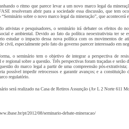
hando o ritmo que parece levar a um novo marco legal da mineração n
ASE resolveram abrir para a sociedade essa discussão, que tem oco
o “Seminário sobre o novo marco legal da mineração”, que acontecerá em
o ativistas e pesquisadores, o seminário irá debater os efeitos do 
 social e ambiental. Devido ao fato da política neoextrativista ter se
rio estudar o impacto dessa nova política com os movimentos de ati
de civil, especialmente pelo fato do governo parecer interessado em n
orma, o seminário tem o objetivo de integrar a perspectiva de resi
l e regional sobre a questão. Três perspectivas foram traçadas e serão
 questão do marco legal a partir de uma compreensão pós-extrativista; a
ria possível impedir retrocessos e garantir avanços; e a constituiç
rco regulatório.
ário será realizado na Casa de Retiros Assunção (Av L 2 Norte 611 Mo
www.ibase.br/pt/2012/08/seminario-debate-mineracao/