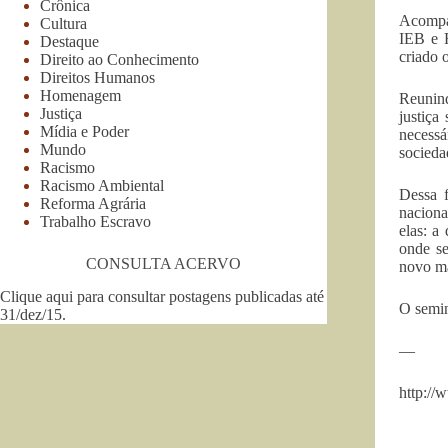
Crônica
Acompan
Cultura
IEB e F
Destaque
criado 
Direito ao Conhecimento
Direitos Humanos
Homenagem
Reunind
Justiça
justiça
Mídia e Poder
necessá
Mundo
socieda
Racismo
Racismo Ambiental
Dessa f
Reforma Agrária
naciona
Trabalho Escravo
elas: a
onde se
CONSULTA ACERVO
novo ma
Clique aqui para consultar postagens publicadas até
O semin
31/dez/15
.
—
http://