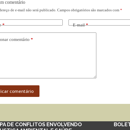
um comentário
dereço de e-mail não será publicado.
Campos obrigatórios são marcados com
*
e
*
E-mail
*
onar comentário
*
licar comentário
PA DE CONFLITOS ENVOLVENDO
BOLE