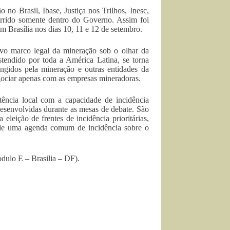
o Brasil, Ibase, Justiça nos Trilhos, Inesc,
rrido somente dentro do Governo. Assim foi
 Brasília nos dias 10, 11 e 12 de setembro.
novo marco legal da mineração sob o olhar da
 estendido por toda a América Latina, se torna
ngidos pela mineração e outras entidades da
egociar apenas com as empresas mineradoras.
stência local com a capacidade de incidência
 desenvolvidas durante as mesas de debate. São
 eleição de frentes de incidência prioritárias,
ão de uma agenda comum de incidência sobre o
dulo E – Brasilia – DF).