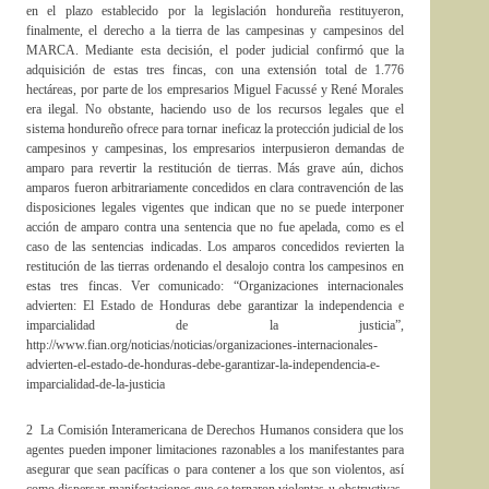
en el plazo establecido por la legislación hondureña restituyeron,
finalmente, el derecho a la tierra de las campesinas y campesinos del
MARCA. Mediante esta decisión, el poder judicial confirmó que la
adquisición de estas tres fincas, con una extensión total de 1.776
hectáreas, por parte de los empresarios Miguel Facussé y René Morales
era ilegal. No obstante, haciendo uso de los recursos legales que el
sistema hondureño ofrece para tornar ineficaz la protección judicial de los
campesinos y campesinas, los empresarios interpusieron demandas de
amparo para revertir la restitución de tierras. Más grave aún, dichos
amparos fueron arbitrariamente concedidos en clara contravención de las
disposiciones legales vigentes que indican que no se puede interponer
acción de amparo contra una sentencia que no fue apelada, como es el
caso de las sentencias indicadas. Los amparos concedidos revierten la
restitución de las tierras ordenando el desalojo contra los campesinos en
estas tres fincas. Ver comunicado: “Organizaciones internacionales
advierten: El Estado de Honduras debe garantizar la independencia e
imparcialidad de la justicia”,
http://www.fian.org/noticias/noticias/organizaciones-internacionales-
advierten-el-estado-de-honduras-debe-garantizar-la-independencia-e-
imparcialidad-de-la-justicia
2 La Comisión Interamericana de Derechos Humanos considera que los
agentes pueden imponer limitaciones razonables a los manifestantes para
asegurar que sean pacíficas o para contener a los que son violentos, así
como dispersar manifestaciones que se tornaron violentas u obstructivas.