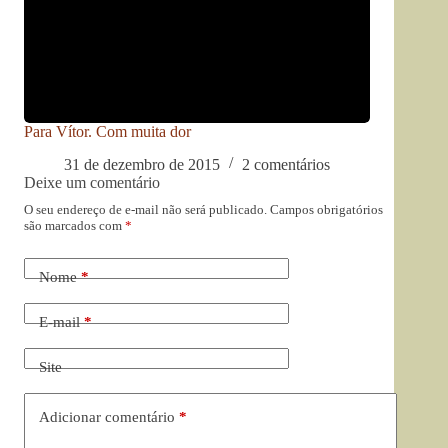
Para Vítor. Com muita dor
31 de dezembro de 2015
2 comentários
Deixe um comentário
O seu endereço de e-mail não será publicado.
Campos obrigatórios
são marcados com
*
Nome
*
E-mail
*
Site
Adicionar comentário
*