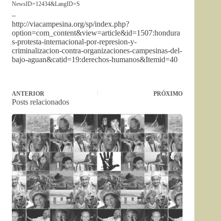
NewsID=12434&LangID=S
–
http://viacampesina.org/sp/index.php?
option=com_content&view=article&id=1507:hondura
s-protesta-internacional-por-represion-y-
criminalizacion-contra-organizaciones-campesinas-del-
bajo-aguan&catid=19:derechos-humanos&Itemid=40
ANTERIOR
PRÓXIMO
Posts relacionados