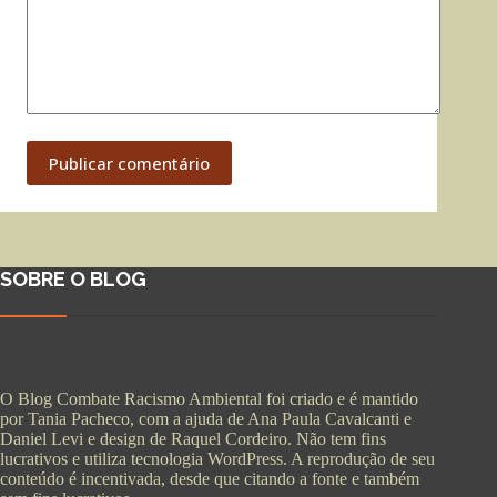
Publicar comentário
SOBRE O BLOG
O Blog Combate Racismo Ambiental foi criado e é mantido
por Tania Pacheco, com a ajuda de Ana Paula Cavalcanti e
Daniel Levi e design de Raquel Cordeiro. Não tem fins
lucrativos e utiliza tecnologia WordPress. A reprodução de seu
conteúdo é incentivada, desde que citando a fonte e também