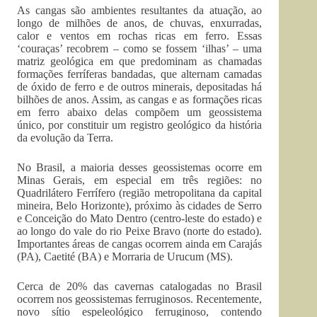
As cangas são ambientes resultantes da atuação, ao
longo de milhões de anos, de chuvas, enxurradas,
calor e ventos em rochas ricas em ferro. Essas
‘couraças’ recobrem – como se fossem ‘ilhas’ – uma
matriz geológica em que predominam as chamadas
formações ferríferas bandadas, que alternam camadas
de óxido de ferro e de outros minerais, depositadas há
bilhões de anos. Assim, as cangas e as formações ricas
em ferro abaixo delas compõem um geossistema
único, por constituir um registro geológico da história
da evolução da Terra.
No Brasil, a maioria desses geossistemas ocorre em
Minas Gerais, em especial em três regiões: no
Quadrilátero Ferrífero (região metropolitana da capital
mineira, Belo Horizonte), próximo às cidades de Serro
e Conceição do Mato Dentro (centro-leste do estado) e
ao longo do vale do rio Peixe Bravo (norte do estado).
Importantes áreas de cangas ocorrem ainda em Carajás
(PA), Caetité (BA) e Morraria de Urucum (MS).
Cerca de 20% das cavernas catalogadas no Brasil
ocorrem nos geossistemas ferruginosos. Recentemente,
novo sítio espeleológico ferruginoso, contendo