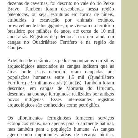
dezenas de cavernas, foi descrito no vale do rio Peixe
Bravo. Também foram descobertas nessa região
paleotocas, ou seja, estruturas em forma de túneis,
atribuídas à escavação por animais extintos,
provavelmente tatus gigantes, que viveram no território
brasileiro por milhões de anos, até cerca de 10 mil
anos atrás. Registros de paleotocas ocorrem ainda em
cangas no Quadrilátero Ferrífero e na região de
Carajás.
Artefatos de cerâmica e pedra encontrados em sítios
arqueológicos associados às cangas indicam que as
áreas onde estas ocorrem foram ocupadas por
populações humanas entre 1,5 mil (Quadrilátero
Ferrífero) e 9 mil anos atrás (Carajás). Também foram
descritos, em cangas de Morraria do Urucum,
desenhos na couraça ferruginosa realizados por antigos
povos indígenas. Esses interessantes registros
arqueológicos são conhecidos como petróglifos.
Os afloramentos ferruginosos fornecem serviços
ecológicos vitais, não apenas para o ambiente natural,
mas também para a população humana. As cangas
agem como importantes áreas de recarga hídrica.