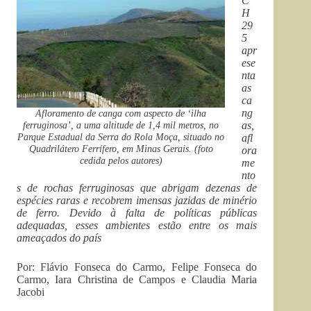
C
H
29
5
apr
ese
nta
as
ca
ng
Afloramento de canga com aspecto de ‘ilha
ferruginosa’, a uma altitude de 1,4 mil metros, no
as,
Parque Estadual da Serra do Rola Moça, situado no
afl
Quadrilátero Ferrífero, em Minas Gerais. (foto
ora
cedida pelos autores)
me
nto
s de rochas ferruginosas que abrigam dezenas de
espécies raras e recobrem imensas jazidas de minério
de ferro. Devido à falta de políticas públicas
adequadas, esses ambientes estão entre os mais
ameaçados do país
Por: Flávio Fonseca do Carmo, Felipe Fonseca do
Carmo, Iara Christina de Campos e Claudia Maria
Jacobi