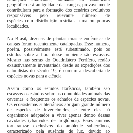
geográfico e à antiguidade das cangas, provavelmente
contribuíram para a formação dos cenários evolutivos
responsáveis pelo relevante número de
espécies com distribuição restrita a uma ou poucas
localidades.
No Brasil, dezenas de plantas raras e endêmicas de
cangas foram recentemente catalogadas. Esse número,
porém, possivelmente está subestimado, pois os
estudos sobre a flora desse ambiente são escassos.
Mesmo nas serras do Quadrilátero Ferrífero, região
exaustivamente inventariada desde as expedições dos
naturalistas do século 19, é comum a descoberta de
espécies novas para a ciência.
Assim como os estudos florísticos, também são
escassos os estudos sobre as comunidades animais das
cavernas, e frequentes os achados de espécies novas.
Os ecossistemas subterrâneos abrigam grande número
de espécies de invertebrados, e entre eles há
organismos adaptados a viver apenas dentro dessas
cavidades (chamados de troglóbios). Esses animais
tornaram-se exclusivos do ambiente subterrâneo,
caracterizado pela ausência de luz, devido ao