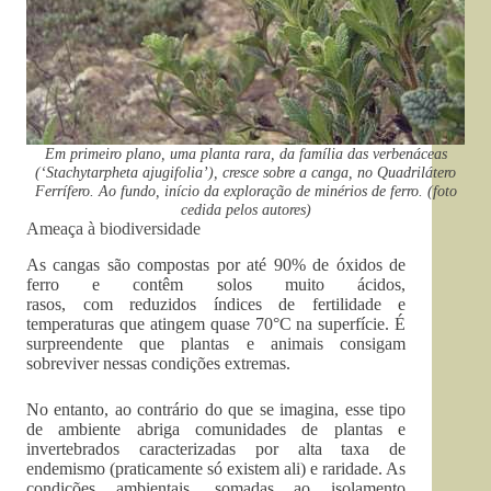
Em primeiro plano, uma planta rara, da família das verbenáceas
(‘Stachytarpheta ajugifolia’), cresce sobre a canga, no Quadrilátero
Ferrífero. Ao fundo, início da exploração de minérios de ferro. (foto
cedida pelos autores)
Ameaça à biodiversidade
As cangas são compostas por até 90% de óxidos de
ferro e contêm solos muito ácidos,
rasos, com reduzidos índices de fertilidade e
temperaturas que atingem quase 70°C na superfície. É
surpreendente que plantas e animais consigam
sobreviver nessas condições extremas.
No entanto, ao contrário do que se imagina, esse tipo
de ambiente abriga comunidades de plantas e
invertebrados caracterizadas por alta taxa de
endemismo (praticamente só existem ali) e raridade. As
condições ambientais, somadas ao isolamento