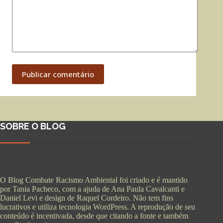
Publicar comentário
SOBRE O BLOG
O Blog Combate Racismo Ambiental foi criado e é mantido
por Tania Pacheco, com a ajuda de Ana Paula Cavalcanti e
Daniel Levi e design de Raquel Cordeiro. Não tem fins
lucrativos e utiliza tecnologia WordPress. A reprodução de seu
conteúdo é incentivada, desde que citando a fonte e também