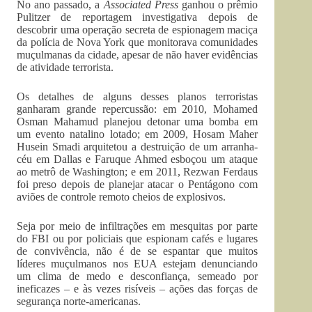
No ano passado, a
Associated Press
ganhou o prêmio
Pulitzer de reportagem investigativa depois de
descobrir uma operação secreta de espionagem maciça
da polícia de Nova York que monitorava comunidades
muçulmanas da cidade, apesar de não haver evidências
de atividade terrorista.
Os detalhes de alguns desses planos terroristas
ganharam grande repercussão: em 2010, Mohamed
Osman Mahamud planejou detonar uma bomba em
um evento natalino lotado; em 2009, Hosam Maher
Husein Smadi arquitetou a destruição de um arranha-
céu em Dallas e Faruque Ahmed esboçou um ataque
ao metrô de Washington; e em 2011, Rezwan Ferdaus
foi preso depois de planejar atacar o Pentágono com
aviões de controle remoto cheios de explosivos.
Seja por meio de infiltrações em mesquitas por parte
do FBI ou por policiais que espionam cafés e lugares
de convivência, não é de se espantar que muitos
líderes muçulmanos nos EUA estejam denunciando
um clima de medo e desconfiança, semeado por
ineficazes – e às vezes risíveis – ações das forças de
segurança norte-americanas.