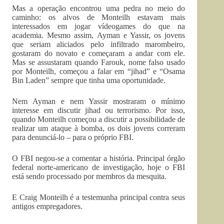
Mas a operação encontrou uma pedra no meio do
caminho: os alvos de Monteilh estavam mais
interessados em jogar vídeogames do que na
academia. Mesmo assim, Ayman e Yassir, os jovens
que seriam aliciados pelo infiltrado marombeiro,
gostaram do novato e começaram a andar com ele.
Mas se assustaram quando Farouk, nome falso usado
por Monteilh, começou a falar em “jihad” e “Osama
Bin Laden” sempre que tinha uma oportunidade.
Nem Ayman e nem Yassir mostraram o mínimo
interesse em discutir jihad ou terrorismo. Por isso,
quando Monteilh começou a discutir a possibilidade de
realizar um ataque à bomba, os dois jovens correram
para denunciá-lo – para o próprio FBI.
O FBI negou-se a comentar a história. Principal órgão
federal norte-americano de investigação, hoje o FBI
está sendo processado por membros da mesquita.
E Craig Monteilh é a testemunha principal contra seus
antigos empregadores.