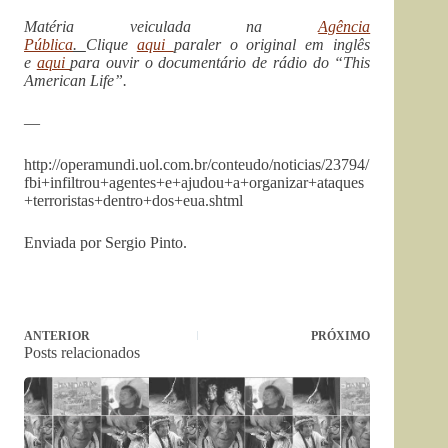
Matéria veiculada na
Agência
Pública
.
Clique
aqui
paraler o original em inglês
e
aqui
para ouvir o documentário de rádio do “This
American Life”.
—
http://operamundi.uol.com.br/conteudo/noticias/23794/
fbi+infiltrou+agentes+e+ajudou+a+organizar+ataques
+terroristas+dentro+dos+eua.shtml
Enviada por Sergio Pinto.
ANTERIOR
PRÓXIMO
Posts relacionados