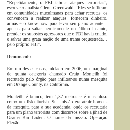
“Repetidamente, o FBI fabrica ataques terroristas”,
escreve o analista Glenn Greenwald. “Eles se infiltram
em comunidades muçulmanas para achar recrutas, os
convencem a realizar ataques, fornecem dinheiro,
armas e o know-how para levar seu plano adiante –
apenas para saltar heroicamente no último instante,
prender os supostos agressores que o FBI havia criado,
e salvar uma grata nação de uma trama orquestrada…
pelo próprio FBI”.
Denunciado
Em um desses casos, iniciado em 2006, um marginal
de quinta categoria chamado Craig Monteilh foi
recrutado pelo órgão para infiltrar-se numa mesquita
em Orange County, na Califórnia.
Monteilh é branco, tem 1,87 metros e é musculoso
como um fisiculturista. Sua missão era atrair homens
da mesquita para a sua academia, onde os recrutaria
para um plano terrorista com discursos sobre a jihad de
Osama Bin Laden. O nome da missão: Operação
Flexão.